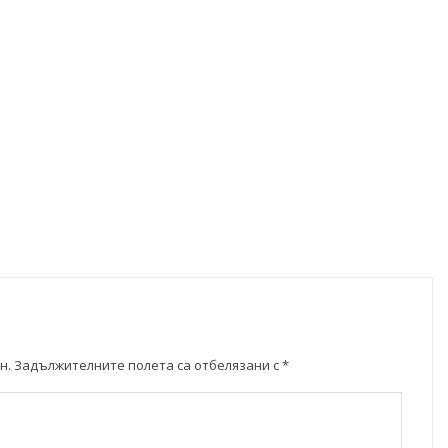
н.
Задължителните полета са отбелязани с
*