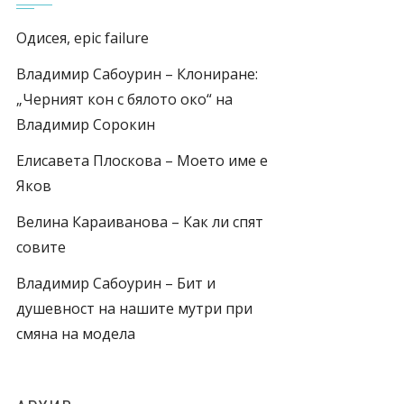
Одисея, epic failure
Владимир Сабоурин – Клониране:
„Черният кон с бялото око“ на
Владимир Сорокин
Елисавета Плоскова – Моето име е
Яков
Велина Караиванова – Как ли спят
совите
Владимир Сабоурин – Бит и
душевност на нашите мутри при
смяна на модела