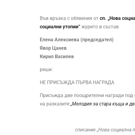
Във връзка с обявения от
сп. „Нова соци
социални утопии“
журито в състав
Елена Алексиева (председател)
Явор Цанев
Кирил Василев
реши:
НЕ ПРИСЪЖДА ПЪРВА НАГРАДА
Присъжда две поощрителни награди под ф
на разказите
„Мелодия за стара къща и дв
списание „Нова социална по