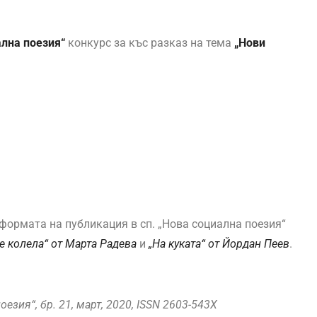
ална поезия“
конкурс за къс разказ на тема
„Нови
ормата на публикация в сп. „Нова социална поезия“
е колела“ от Марта Радева
и
„На куката“ от Йордан Пеев
.
езия“, бр. 21, март, 2020,
ISSN
2603-543X