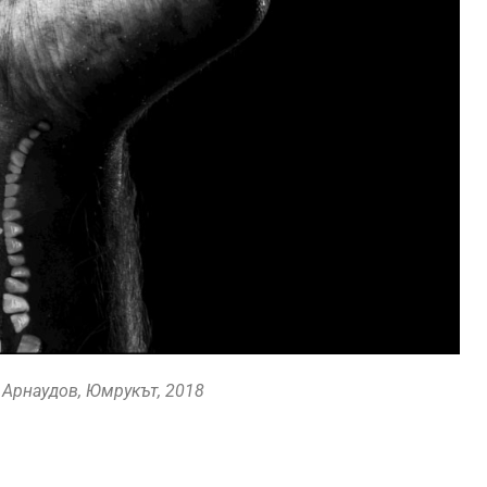
 Арнаудов, Юмрукът, 2018