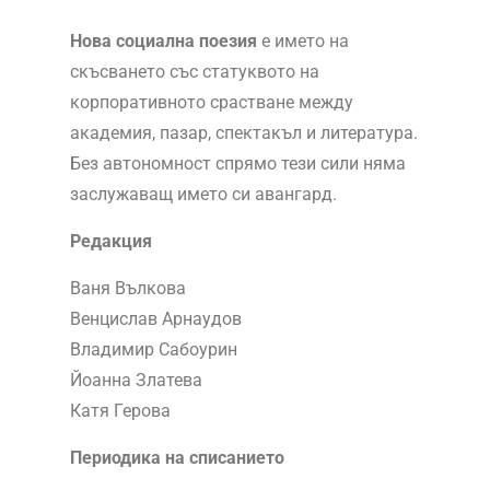
Нова социална поезия
е името на
скъсването със статуквото на
корпоративното срастване между
академия, пазар, спектакъл и литература.
Без автономност спрямо тези сили няма
заслужаващ името си авангард.
Редакция
Ваня Вълкова
Венцислав Арнаудов
Владимир Сабоурин
Йоанна Златева
Катя Герова
Периодика на списанието