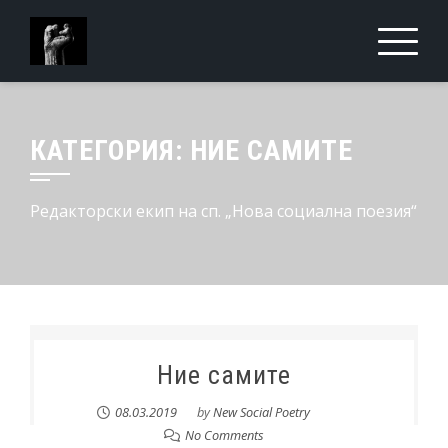
КАТЕГОРИЯ:
НИЕ САМИТЕ
Редакторски екип на сп. „Нова социална поезия“
Ние самите
08.03.2019
by
New Social Poetry
No Comments