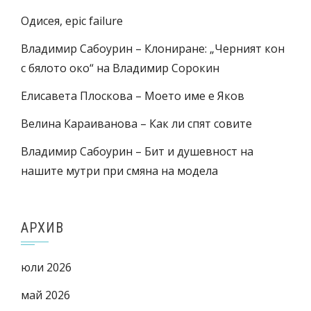
Одисея, epic failure
Владимир Сабоурин – Клониране: „Черният кон
с бялото око“ на Владимир Сорокин
Елисавета Плоскова – Моето име е Яков
Велина Караиванова – Как ли спят совите
Владимир Сабоурин – Бит и душевност на
нашите мутри при смяна на модела
АРХИВ
юли 2026
май 2026