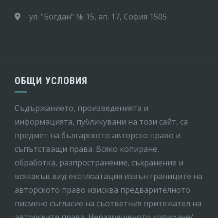
ул. "Богдан" № 15, ап. 17, София 1505
ОБЩИ УСЛОВИЯ
Съдържанието, произведенията и
информацията, публикувани на този сайт, са
предмет на бългaрското авторско право и
съпътстващи права. Всяко копиране,
обработка, разпространение, съхранение и
всякакъв вид експлоатация извън границите на
авторското право изисква предварителното
писмено съгласие на съответния притежател на
авторските права. Неразрешеното копиране/