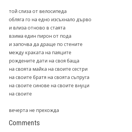
той слиза от велосипеда
обляга го на едно изсъхнало дърво
и влиза отново в стаята
взима един пирон от пода
и започва да драще по стените
между краката на паяците
рождените дати на своя баща
на своята майка на своите сестри
на своите братя на своята съпруга
на своите синове на своите внуци
на своите
вечерта не прехожда
Comments