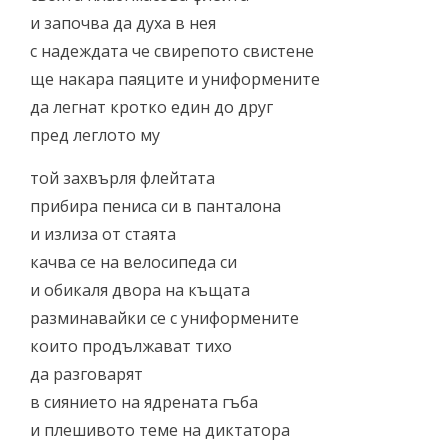
и започва да духа в нея
с надеждата че свирепото свистене
ще накара паяците и униформените
да легнат кротко един до друг
пред леглото му
той захвърля флейтата
прибира пениса си в панталона
и излиза от стаята
качва се на велосипеда си
и обикаля двора на къщата
разминавайки се с униформените
които продължават тихо
да разговарят
в сиянието на ядрената гъба
и плешивото теме на диктатора