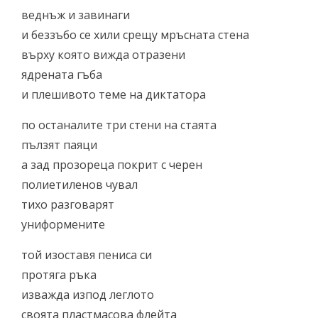
веднъж и завинаги
и беззъбо се хили срещу мръсната стена
върху която вижда отразени
ядрената гъба
и плешивото теме на диктатора
по останалите три стени на стаята
пълзят паяци
а зад прозореца покрит с черен
полиетиленов чувал
тихо разговарят
униформените
той изоставя пениса си
протяга ръка
изважда изпод леглото
своята пластмасова флейта