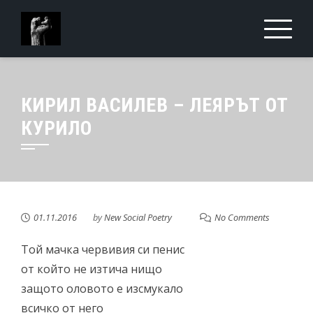
Skip
to
content
КИРИЛ ВАСИЛЕВ – ЛЕЯРЪТ ОТ
КУРИЛО
01.11.2016
by
New Social Poetry
No Comments
Той мачка червивия си пенис
от който не изтича нищо
защото оловото е изсмукало
всичко от него