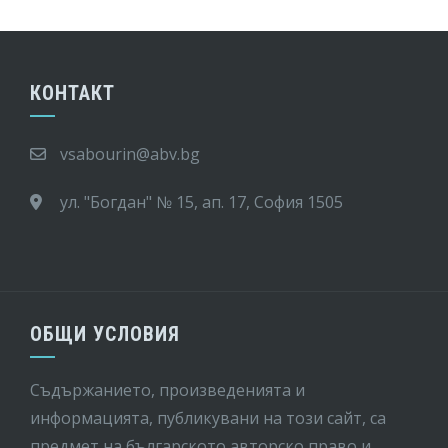
КОНТАКТ
vsabourin@abv.bg
ул. "Богдан" № 15, ап. 17, София 1505
ОБЩИ УСЛОВИЯ
Съдържанието, произведенията и
информацията, публикувани на този сайт, са
предмет на бългaрското авторско право и