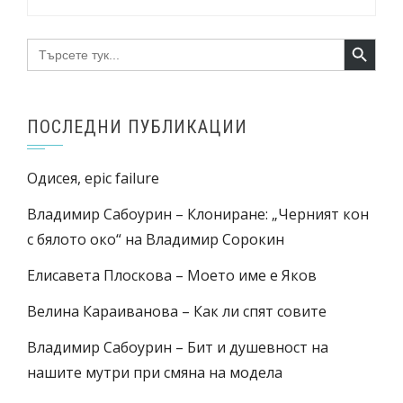
Search Button
Search
for:
ПОСЛЕДНИ ПУБЛИКАЦИИ
Одисея, epic failure
Владимир Сабоурин – Клониране: „Черният кон
с бялото око“ на Владимир Сорокин
Елисавета Плоскова – Моето име е Яков
Велина Караиванова – Как ли спят совите
Владимир Сабоурин – Бит и душевност на
нашите мутри при смяна на модела