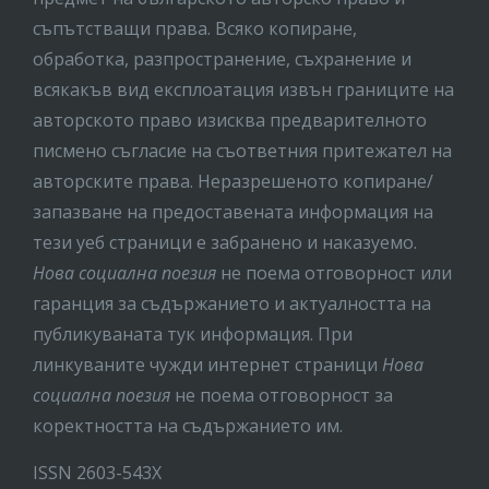
съпътстващи права. Всяко копиране,
обработка, разпространение, съхранение и
всякакъв вид експлоатация извън границите на
авторското право изисква предварителното
писмено съгласие на съответния притежател на
авторските права. Неразрешеното копиране/
запазване на предоставената информация на
тези уеб страници е забранено и наказуемо.
Нова социална поезия
не поема отговорност или
гаранция за съдържанието и актуалността на
публикуваната тук информация. При
линкуваните чужди интернет страници
Нова
социална поезия
не поема отговорност за
коректността на съдържанието им.
ISSN 2603-543X