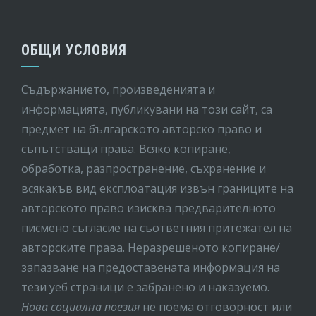
ОБЩИ УСЛОВИЯ
Съдържанието, произведенията и
информацията, публикувани на този сайт, са
предмет на бългaрското авторско право и
съпътстващи права. Всяко копиране,
обработка, разпространение, съхранение и
всякакъв вид експлоатация извън границите на
авторското право изисква предварителното
писмено съгласие на съответния притежател на
авторските права. Неразрешеното копиране/
запазване на предоставената информация на
тези уеб страници е забранено и наказуемо.
Нова социална поезия
не поема отговорност или