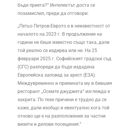
бъде приета?“ Интелектът доста се
позамислил, преди да отговори:
„Петьо Петров-Еврото е в неизвестност от
началото на 2023 г. В продължение на
години не беше известно също така, дали
той реално се издирва или не. На 25
февруари 2025 г. Софийският градски съд
(СГС) разпореди да бъде издадена
Европейска заповед за арест (ЕЗА).
Междувременно и приемната му в бившия
ресторант „Осемте джуджета“ изглежда е
закрита. По тези причини е трудно да се
каже, дали изобщо и евентуално кога той
отново ще е на разположение за частни
визити и делови посещения.“