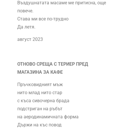
Въздушнатата масаме ме притисна, още
повече.
Става ми все по-трудно
Да летя.
август 2023
ОТНОВО СРЕЩА С ТЕРИЕР ПРЕД
МАГАЗИНА ЗА КАФЕ
Пръчковидният мъж
нито млад нито стар
с къса сивочерна брада
подстриган на ръбът
на аеродинамичната форма
Държи на къс повод