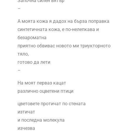
Започна силен вятър
–
A моята кожа я дадох на бърза поправка
синтетичната кожа, е по-нелепкава и
безароматна
приятно обвивас новото ми триукторното
тяло,
готово да лети
–
На моят перваз кацат
различно оцветени птици
цветовете протичат по стената
изтичат
и последна молекула
изчезва