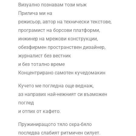
Визуално познавам този мъж
Прилича ми на
режисьор, автор на технически текстове,
програмист на борсови платформи,
инжинер на мрежови конструкции,
обезфирмен пространствен дизайнер,
журналист без вестник
и без тотално време
Концентрирано самотен кучедомакин
Кучето ме погледна още веднаж,
аз направих най-нежният си възможен
поглед
и отпих от кафето.
Пружиниращото тяло охра-бяло
последва слабият ритмичен силует.