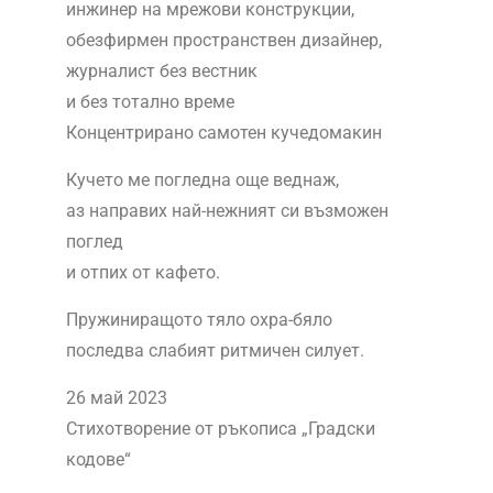
инжинер на мрежови конструкции,
обезфирмен пространствен дизайнер,
журналист без вестник
и без тотално време
Концентрирано самотен кучедомакин
Кучето ме погледна още веднаж,
аз направих най-нежният си възможен
поглед
и отпих от кафето.
Пружиниращото тяло охра-бяло
последва слабият ритмичен силует.
26 май 2023
Стихотворение от ръкописа „Градски
кодове“