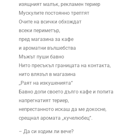
изящният малък, рекламен териер
Мускулите постоянно трептят
Очите на всички обхождат
всеки периметър,
пред магазина за кафе
и ароматни вълшебства
Мъжът пуши бавно
Нито пресъкъл границата на контакта,
нито влязъл в магазина
,,Раят на изкушенията“
Бавно допи своето дълго кафе и попита
напрегнатият териер,
непрестанното искаш да ме докосне,
срещнал аромата ,,кучелюбец“.
– Да си ходим ли вече?