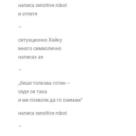
написа sensitive robot
и отлетя
–
ситуационно Хайку
много символично
написах аз
–
,,беше толкова готин –
седя си така
и ми позволи да го снимам“
написа sensitive robot
–