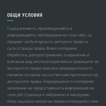
ОБЩИ УСЛОВИЯ
Съдържанието, произведенията и
информацията, публикувани на този сайт, са
предмет на бългaрското авторско право и
съпътстващи права. Всяко копиране,
обработка, разпространение, съхранение и
всякакъв вид експлоатация извън границите на
авторското право изисква предварителното
писмено съгласие на съответния притежател на
авторските права. Неразрешеното копиране/
запазване на предоставената информация на
тези уеб страници е забранено и наказуемо.
Нова социална поезия
не поема отговорност или