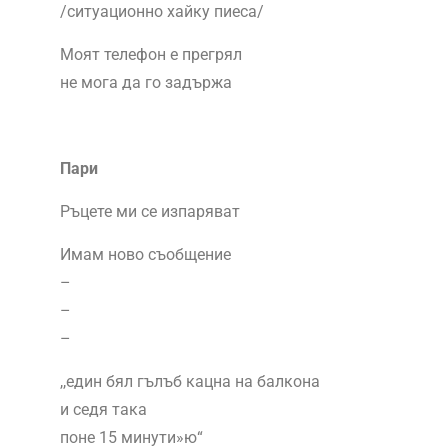
/ситуационно хайку пиеса/
Моят телефон е прегрял
не мога да го задържа
Пари
Ръцете ми се изпаряват
Имам ново съобщение
–
–
–
,,един бял гълъб кацна на балкона
и седя така
поне 15 минути»ю“