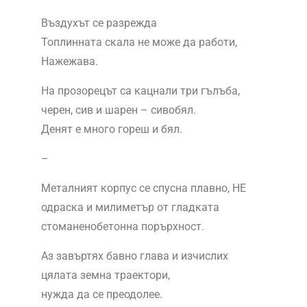
Въздухът се разрежда
Топлинната скала не може да работи,
Нажежава.
На прозорецът са кацнали три гълъба,
черен, сив и шарен – сивобял.
Денят е много гореш и бял.
–
Металният корпус се спусна плавно, НЕ
одраска и милиметър от гладката
стоманенобетонна порърхност.
Аз завъртях бавно глава и изчислих
цялата земна траектори,
нужда да се преодолее.