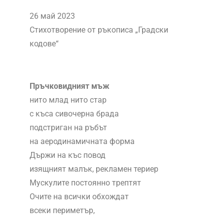
26 май 2023
Стихотворение от ръкописа „Градски
кодове“
Пръчковидният мъж
нито млад нито стар
с къса сивочерна брада
подстриган на ръбът
на аеродинамичната форма
Държи на къс повод
изящният малък, рекламен териер
Мускулите постоянно трептят
Очите на всички обхождат
всеки периметър,