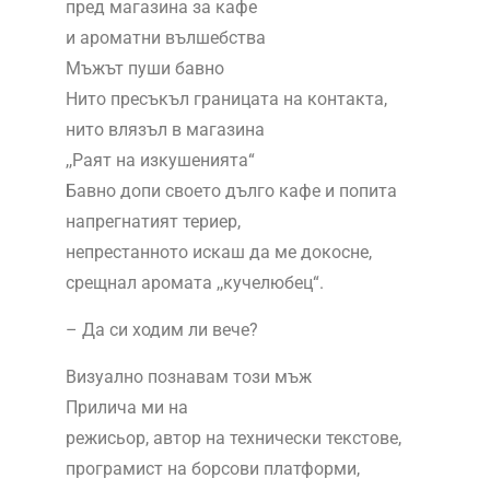
пред магазина за кафе
и ароматни вълшебства
Мъжът пуши бавно
Нито пресъкъл границата на контакта,
нито влязъл в магазина
,,Раят на изкушенията“
Бавно допи своето дълго кафе и попита
напрегнатият териер,
непрестанното искаш да ме докосне,
срещнал аромата ,,кучелюбец“.
– Да си ходим ли вече?
Визуално познавам този мъж
Прилича ми на
режисьор, автор на технически текстове,
програмист на борсови платформи,