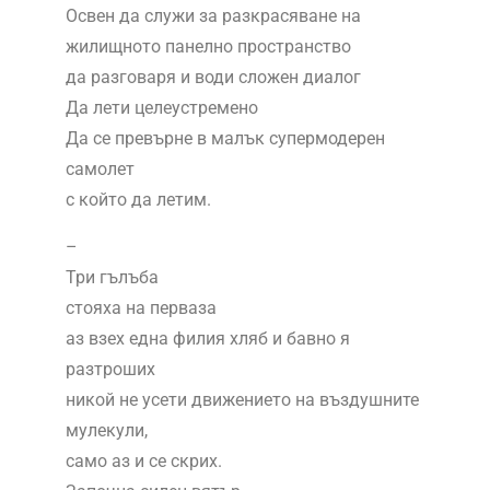
Освен да служи за разкрасяване на
жилищното панелно пространство
да разговаря и води сложен диалог
Да лети целеустремено
Да се превърне в малък супермодерен
самолет
с който да летим.
–
Три гълъба
стояха на перваза
аз взех една филия хляб и бавно я
разтроших
никой не усети движението на въздушните
мулекули,
само аз и се скрих.