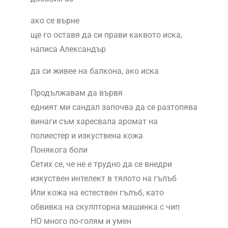
ако се върне
ще го оставя да си прави каквото иска,
написа Александър
да си живее на балкона, ако иска
Продължавам да вървя
едният ми сандал започва да се разтопява
винаги съм харесвала аромат на
полиестер и изкуствена кожа
Понякога боли
Сетих се, че не е трудно да се внедри
изкуствен интелект в тялото на гълъб
Или кожа на естествен гълъб, като
обвивка на скулпторна машинка с чип
НО много по-голям и умен