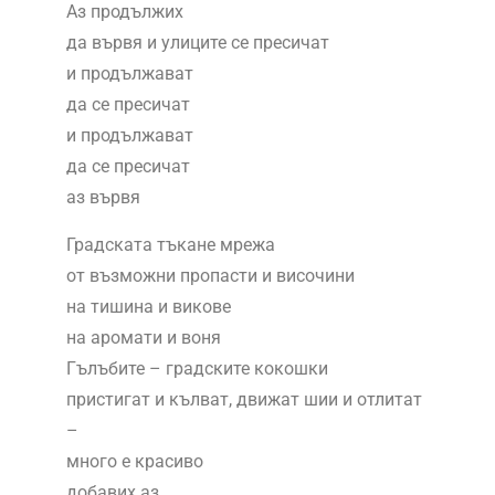
Аз продължих
да вървя и улиците се пресичат
и продължават
да се пресичат
и продължават
да се пресичат
аз вървя
Градската тъкане мрежа
от възможни пропасти и височини
на тишина и викове
на аромати и воня
Гълъбите – градските кокошки
пристигат и кълват, движат шии и отлитат
–
много е красиво
добавих аз