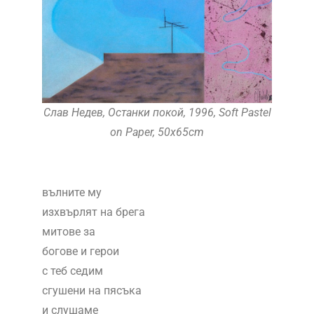
Слав Недев, Останки покой, 1996, Soft Pastel
on Paper, 50x65cm
вълните му
изхвърлят на брега
митове за
богове и герои
с теб седим
сгушени на пясъка
и слушаме