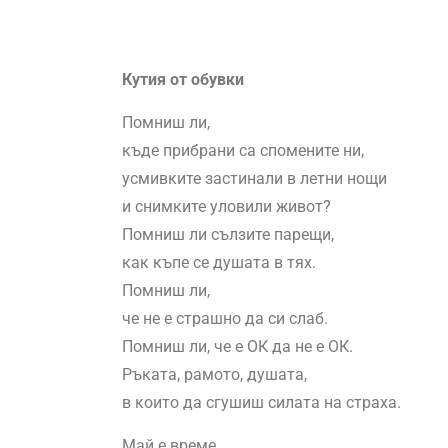
Кутия от обувки
Помниш ли,
къде прибрани са спомените ни,
усмивките застинали в летни нощи
и снимките уловили живот?
Помниш ли сълзите парещи,
как къпе се душата в тях.
Помниш ли,
че не е страшно да си слаб.
Помниш ли, че е ОК да не е ОК.
Ръката, рамото, душата,
в които да сгушиш силата на страха.
Май е време,