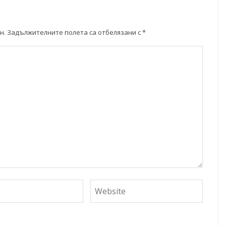
н.
Задължителните полета са отбелязани с
*