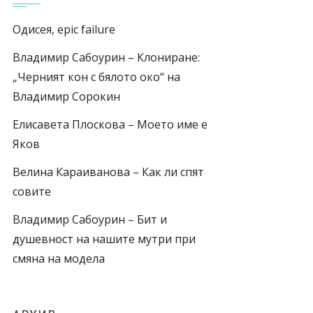
Одисея, epic failure
Владимир Сабоурин – Клониране:
„Черният кон с бялото око“ на
Владимир Сорокин
Елисавета Плоскова – Моето име е
Яков
Велина Караиванова – Как ли спят
совите
Владимир Сабоурин – Бит и
душевност на нашите мутри при
смяна на модела