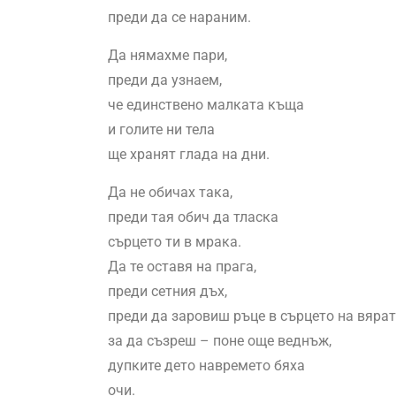
преди да се нараним.
Да нямахме пари,
преди да узнаем,
че единствено малката къща
и голите ни тела
ще хранят глада на дни.
Да не обичах така,
преди тая обич да тласка
сърцето ти в мрака.
Да те оставя на прага,
преди сетния дъх,
преди да заровиш ръце в сърцето на вярат
за да съзреш – поне още веднъж,
дупките дето навремето бяха
очи.