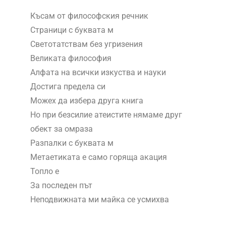
Късам от философския речник
Страници с буквата м
Светотатствам без угризения
Великата философия
Алфата на всички изкуства и науки
Достига предела си
Можех да избера друга книга
Но при безсилие атеистите нямаме друг
обект за омраза
Разпалки с буквата м
Метаетиката е само горяща акация
Топло е
За последен път
Неподвижната ми майка се усмихва