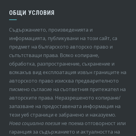
ОБЩИ УСЛОВИЯ
Съдържанието, произведенията и
информацията, публикувани на този сайт, са
предмет на бългaрското авторско право и
съпътстващи права. Всяко копиране,
обработка, разпространение, съхранение и
всякакъв вид експлоатация извън границите на
авторското право изисква предварителното
писмено съгласие на съответния притежател на
авторските права. Неразрешеното копиране/
запазване на предоставената информация на
тези уеб страници е забранено и наказуемо.
Нова социална поезия
не поема отговорност или
гаранция за съдържанието и актуалността на