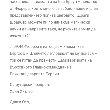
часовника с диаманти на Ева Браун – подарък
от Фюрера, който много се забавляваше и след
представлението попита шеговито: „Драги
Шрайбер, можете ли по някакъв магически
начин да направите така, че руските армии да
изчезнат?“
… 09.44 Фюрера е изтощен – климатът в
Бергхоф и „Вълчето легловище“ не му понася –
той се готви да премести щабквартирата на
Върховното Главнокомандване в
Райхканцеларията Берлин.
С другарски поздрав.
Хайл Хитлер!
Драги Ото,