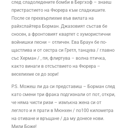
след сладоледените бомби в Бергхоф – знаеш
пристрастието на Фюрера към сладкишите.
После се прехвърлихме във вилата на
райхслайтера Борман. Джазовият състав бе
сносен, а фронтовият квартет с хумористични
войнишки песни – отличен. Ева Браун бе по-
щастлива и от сестра си Гретл, танцува / главно
със Херман / , пя, флиртува – волна птичка,
както винаги в отсъствието на Фюрера –
веселихме се до зори!
P.S. Можеш ли да си представиш – Борман след
като смени три фрака подгизнали от пот, откри,
че няма чисти ризи – измъкна жена си от
леглото и я прати в Мюнхен / по100 километра
на отиване и връщане / да му донесе нови.
Мили Боже!