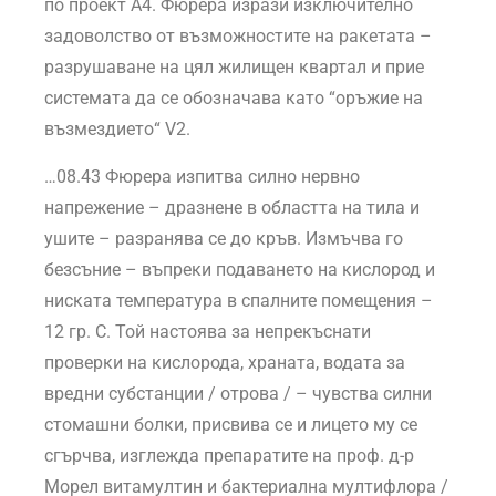
по проект А4. Фюрера изрази изключително
задоволство от възможностите на ракетата –
разрушаване на цял жилищен квартал и прие
системата да се обозначава като “оръжие на
възмездието“ V2.
…08.43 Фюрера изпитва силно нервно
напрежение – дразнене в областта на тила и
ушите – разранява се до кръв. Измъчва го
безсъние – въпреки подаването на кислород и
ниската температура в спалните помещения –
12 гр. С. Той настоява за непрекъснати
проверки на кислорода, храната, водата за
вредни субстанции / отрова / – чувства силни
стомашни болки, присвива се и лицето му се
сгърчва, изглежда препаратите на проф. д-р
Морел витамултин и бактериална мултифлора /