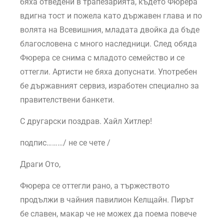
бяха отведени в трапезарията, където Фюрера
вдигна тост и пожела като държавен глава и по
волята на Всевишния, младата двойка да бъде
благословена с много наследници. След обяда
Фюрера се снима с младото семейство и се
оттегли. Артисти не бяха допуснати. Употребен
бе държавният сервиз, изработен специално за
правителствени банкети.
С другарски поздрав. Хайл Хитлер!
подпис………/ не се чете /
Драги Ото,
Фюрера се оттегли рано, а тържеството
продължи в чайния павилион Келщайн. Пирът
бе славен, макар че не можех да поема повече