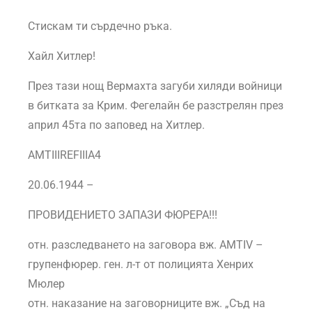
Стискам ти сърдечно ръка.
Хайл Хитлер!
През тази нощ Вермахта загуби хиляди войници
в битката за Крим. Фегелайн бе разстрелян през
април 45та по заповед на Хитлер.
AMTIIIREFIIIA4
20.06.1944 –
ПРОВИДЕНИЕТО ЗАПАЗИ ФЮРЕРА!!!
отн. разследването на заговора вж. AMTIV –
групенфюрер. ген. л-т от полицията Хенрих
Мюлер
отн. наказание на заговорниците вж. „Съд на