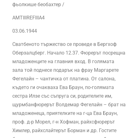
фьолкише беобахтер /
AMTIIIREFIIIA4
03.06.1944
Сватбеното тържество се проведе в Бергхоф
Оберзалцберг. Начало 12.37. Фюрерът посрещна
младоженците на главния вход. В голямата
зала той поднесе подарък на фрау Маргарете
Фегелайн – чантичка от платина. От салона,
където ги очакваха Ева Браун, по-голямата
сестра Илзе със съпруга си, родителите им,
щурмбанфюрерът Волдемар Фегелайн – брат на
младоженеца, приятелките на г-ца Ева Браун,
проф. д-р Морел, г-н Хофман, райхсфюрерът
Химлер, райхслайтерът Борман и др. Гостите