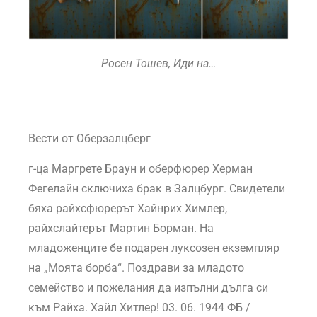
Росен Тошев, Иди на…
Вести от Оберзалцберг
г-ца Маргрете Браун и оберфюрер Херман
Фегелайн сключиха брак в Залцбург. Свидетели
бяха райхсфюрерът Хайнрих Химлер,
райхслайтерът Мартин Борман. На
младоженците бе подарен луксозен екземпляр
на „Моята борба“. Поздрави за младото
семейство и пожелания да изпълни дълга си
към Райха. Хайл Хитлер! 03. 06. 1944 ФБ /