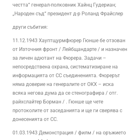
честта“ генерал-полковник Хайнц Гудериан;
„Народен съд“ президент д-р Роланд Фрайслер
други събития:
11.12.1943 Хауптщурмфюрер Гюнше бе отзован
от Източния фронт / Лейбщандарте / и назначен
за личен адютант на Фюрера. Задачи –
непосредствена охрана, систематизиране на
информацията от СС съединенията. Фюрерът
няма доверие на генералите от ОКХ – иска
всяка негова дума да се стенографира / отг.
райхслайтер Борман / . Гюнше ще чете
протоколите от заседанията и ще ги сверява с
донесенията от СС.
01.03.1943 Демонстрация / филм / на оръжието