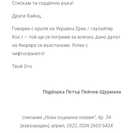
Стискам ти сърдечно ръка!
Драги Хайнц,
Говорих с краля на Украйна Ерих / гаулайтер
Кох / – той ще се погрижи за всичко, дано духът
на Фюрера се възстанови. Успех с
чифтосването!
Твой Ото
Подборка Петър Пейчев-Щурмана
списание „Нова социална поезия“, бр. 34
(извънреден), април, 2022, ISSN 2603-543X