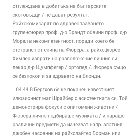
отглеждана в добитъка на българските
скотовъдци / не дават резултат.
Райхскомисарят по здравеопазването
групенфюрер проф. д-р Брандт обвини проф. д-р
Морел в некомпетентност, поради което бе
отстранен от екипа на Фюрера, а райхсфюрер
Химлер изпрати на разположение личния си
лекар д-р Щумпфегер / ортопед /. Фюрера също
се безпокои и за здравето на Блонди.
…04.44 В Бергхов беше поканен известният
илюзионист маг Шрайбер с асистентката си. Той
демонстрира фокуси с опитомени животни /
Фюрера лично подбираше музиката / и караше
различни предмети да изчезват напр. златния
джобен часовник на райхслайтер Борман или