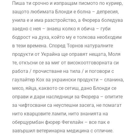
Пиша ти срочно и изпращам писмото по куриер,
защото любимата Блонди е болна – депресия,
унила е и има разстройство, а Фюрера боледува
заедно с нея – знаеш колко я обича – губи
бодрост на духа, който му е толкова необходим
в тези времена. Според Торнов натуралните
продукти от Украйна ще оправят нещата, Моля
те, откъсни се за миг от високоотговорната си
работа / прочистване на тила / и поговори с
гаулайтер Кох за украински продукти – сланина,
месо, яйца, каквото се сетиш, дано Блонди се
оправи и дари наследници за Фюрера – опитите
за чифтосвани са неуспешни засега, не помагат
нито кварцовите лампи, нито знанията на
оберщурмбан фюрер Фегелайн – все пак е
завършил ветеринарна медицина с отличие.