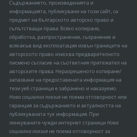
Съдържанието, произведенията и
информацията, публикувани на този сайт, са
предмет на бългaрското авторско право и
съпътстващи права. Всяко копиране,
обработка, разпространение, съхранение и
всякакъв вид експлоатация извън границите на
авторското право изисква предварителното
писмено съгласие на съответния притежател на
авторските права. Неразрешеното копиране/
запазване на предоставената информация на
тези уеб страници е забранено и наказуемо.
Нова социална поезия
не поема отговорност или
гаранция за съдържанието и актуалността на
публикуваната тук информация. При
линкуваните чужди интернет страници
Нова
социална поезия
не поема отговорност за