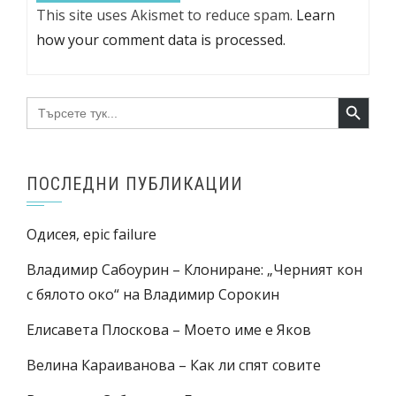
This site uses Akismet to reduce spam.
Learn
how your comment data is processed.
Search Button
Search
for:
ПОСЛЕДНИ ПУБЛИКАЦИИ
Одисея, epic failure
Владимир Сабоурин – Клониране: „Черният кон
с бялото око“ на Владимир Сорокин
Елисавета Плоскова – Моето име е Яков
Велина Караиванова – Как ли спят совите