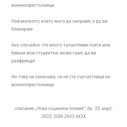
военнопрестъпници.
Най-малкото, което мога да направя, е да ви
блокирам.
Ако случайно сте много талантливи поети или
бивши мои студентки, може само да ви
разфрендя.
Но това не означава, че не сте съучастници на
военнопрестъпници.
списание „Нова социална поезия“, бр. 33, март,
2022, ISSN 2603-543X