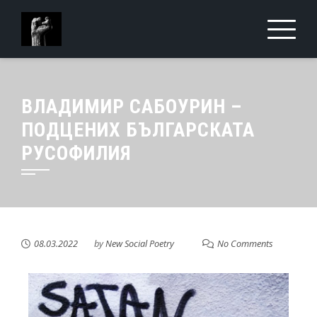
ВЛАДИМИР САБОУРИН –
ПОДЦЕНИХ БЪЛГАРСКАТА
РУСОФИЛИЯ
08.03.2022
by
New Social Poetry
No Comments