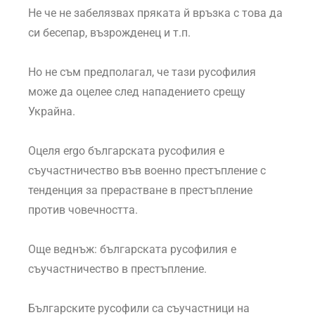
Не че не забелязвах пряката й връзка с това да
си бесепар, възрожденец и т.п.
Но не съм предполагал, че тази русофилия
може да оцелее след нападението срещу
Украйна.
Оцеля ergo българската русофилия е
съучастничество във военно престъпление с
тенденция за прерастване в престъпление
против човечността.
Още веднъж: българската русофилия е
съучастничество в престъпление.
Българските русофили са съучастници на