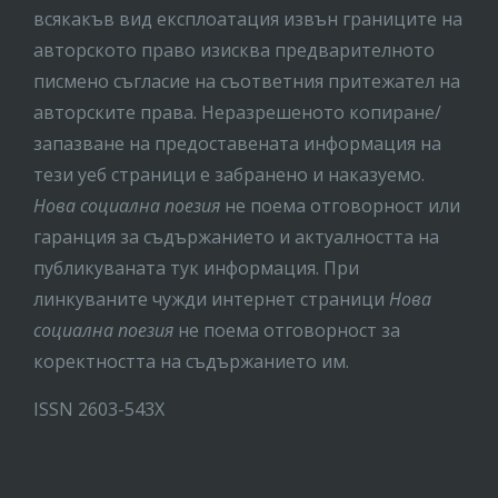
всякакъв вид експлоатация извън границите на
авторското право изисква предварителното
писмено съгласие на съответния притежател на
авторските права. Неразрешеното копиране/
запазване на предоставената информация на
тези уеб страници е забранено и наказуемо.
Нова социална поезия
не поема отговорност или
гаранция за съдържанието и актуалността на
публикуваната тук информация. При
линкуваните чужди интернет страници
Нова
социална поезия
не поема отговорност за
коректността на съдържанието им.
ISSN 2603-543X