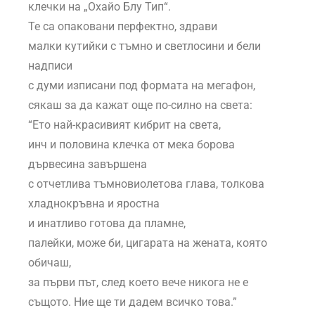
клечки на „Охайо Блу Тип“.
Те са опаковани перфектно, здрави
малки кутийки с тъмно и светлосини и бели
надписи
с думи изписани под формата на мегафон,
сякаш за да кажат още по-силно на света:
“Ето най-красивият кибрит на света,
инч и половина клечка от мека борова
дървесина завършена
с отчетлива тъмновиолетова глава, толкова
хладнокръвна и яростна
и инатливо готова да пламне,
палейки, може би, цигарата на жената, която
обичаш,
за първи път, след което вече никога не е
същото. Ние ще ти дадем всичко това.”