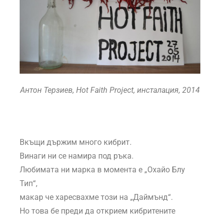
Антон Терзиев, Hot Faith Project, инсталация, 2014
Вкъщи държим много кибрит.
Винаги ни се намира под ръка.
Любимата ни марка в момента е „Охайо Блу
Тип“,
макар че харесвахме този на „Даймънд“.
Но това бе преди да открием кибритените