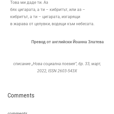
Това ми даде ти. Аз
бях цигарата, а ти – кибритът, или аз –
кибритът, а ти – цигарата, изгарящи
в жарава от целувки, водещи към небесата.
Превод от английски Йоанна Златева
списание „Нова социална поезия“, бр. 33, март,
2022, ISSN 2603-543X
Comments
comments