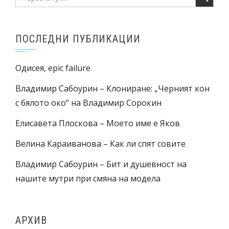
for:
ПОСЛЕДНИ ПУБЛИКАЦИИ
Одисея, epic failure
Владимир Сабоурин – Клониране: „Черният кон
с бялото око“ на Владимир Сорокин
Елисавета Плоскова – Моето име е Яков
Велина Караиванова – Как ли спят совите
Владимир Сабоурин – Бит и душевност на
нашите мутри при смяна на модела
АРХИВ