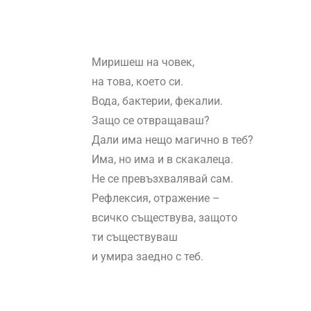
Миришеш на човек,
на това, което си.
Вода, бактерии, фекалии.
Защо се отвращаваш?
Дали има нещо магично в теб?
Има, но има и в скакалеца.
Не се превъзхвалявай сам.
Рефлексия, отражение –
всичко съществува, защото
ти съществуваш
и умира заедно с теб.