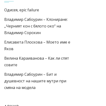
Одисея, epic failure
Владимир Сабоурин – Клониране:
„Черният кон с бялото око“ на
Владимир Сорокин
Елисавета Плоскова – Моето име е
Яков
Велина Караиванова – Как ли спят
совите
Владимир Сабоурин – Бит и
душевност на нашите мутри при
смяна на модела