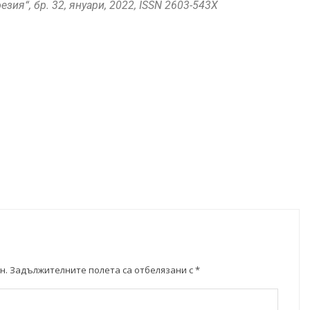
зия“, бр. 32, януари, 2022, ISSN 2603-543X
н.
Задължителните полета са отбелязани с
*