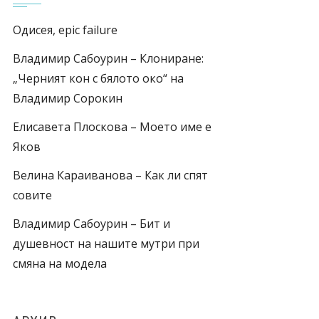
Одисея, epic failure
Владимир Сабоурин – Клониране:
„Черният кон с бялото око“ на
Владимир Сорокин
Елисавета Плоскова – Моето име е
Яков
Велина Караиванова – Как ли спят
совите
Владимир Сабоурин – Бит и
душевност на нашите мутри при
смяна на модела