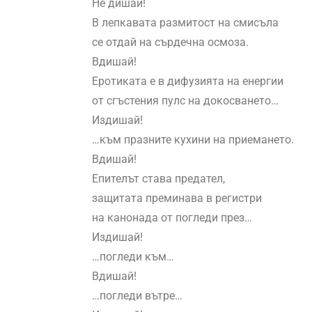
Не дишай!
В лепкавата размитост на смисъла
се отдай на сърдечна осмоза.
Вдишай!
Еротиката е в дифузията на енергии
от сгъстения пулс на докосването…
Издишай!
…към празните кухини на приемането.
Вдишай!
Епителът става предател,
защитата преминава в регистри
на канонада от погледи през…
Издишай!
…погледи към…
Вдишай!
…погледи вътре…