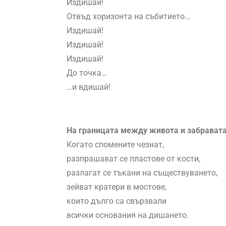
Издишай!
Отвъд хоризонта на събитието…
Издишай!
Издишай!
Издишай!
До точка…
…и вдишай!
На границата между живота и забравата
Когато спомените чезнат,
разпрашават се пластове от кости,
разлагат се тъкани на съществуването,
зейват кратери в мостове,
които дълго са свързвали
всички основания на дишането.