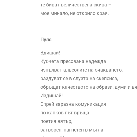
те биват величествена скица –
мое минало, не открило края.
Пулс
Вдишай!
Кубчета пресована надежда
изпълват алвеолите на очакването,
раздуват се в слузта на скепсиса,
обръщат качеството на образи, думи и в
Издишай!
Спрей заразна комуникация
по капков път връща
поетия вятър,
затворен, нагнетен в мъгла.