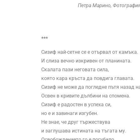
Петра Марино, Фотография;
***
Сизиф най-сетне се е отървал от камъка.
И слиза вечно изкривен от планината.
Скалата пази неговата сила,
която кара кръста да повдига главата.
Сизиф не може да погледне пътя назад н
Освен в кривите дълбини на спомена.
Сизиф е радостен в успеха си,
но е и завинаги изгубен.
Не знае, че друг тържествува
и заглушава истината на тъгата му.
Освобождението го е погубило.