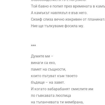
Той бавно е попил през времената в камъ
А камъкът навлязъл е във него.
Сизиф слиза вечно изкривен от планина
Ние ще тълкуваме фосила му.
***
Думите ми –
винаги са ехо,
памет на същности,
които пътуват към твоето
бъдеще – на завет.
И когато забарабанят смислите им
по гъвкавата люспица
на тъпанчевата ти мембрана,