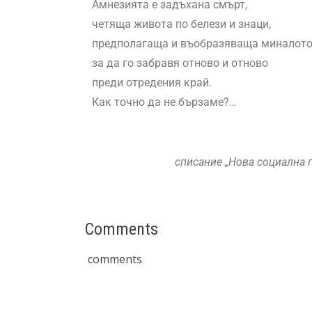
Амнезията е задъхана смърт,
четяща живота по белези и знаци,
предполагаща и въобразяваща миналото
за да го забравя отново и отново
преди отредения край.
Как точно да не бързаме?…
списание „Нова социална п
Comments
comments