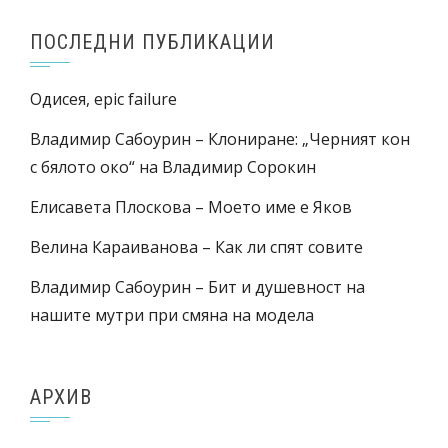
ПОСЛЕДНИ ПУБЛИКАЦИИ
Одисея, epic failure
Владимир Сабоурин – Клониране: „Черният кон
с бялото око“ на Владимир Сорокин
Елисавета Плоскова – Моето име е Яков
Велина Караиванова – Как ли спят совите
Владимир Сабоурин – Бит и душевност на
нашите мутри при смяна на модела
АРХИВ