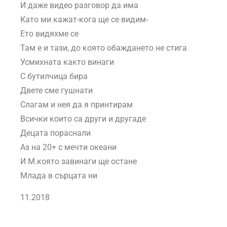
И даже видео разговор да има
Като ми кажат-кога ще се видим-
Ето видяхме се
Там е и тази, до която обаждането не стига
Усмихната както винаги
С бутилчица бира
Двете сме гушнати
Слагам и нея да я принтирам
Всички които са други и другаде
Децата пораснали
Аз на 20+ с мечти океани
И М.която завинаги ще остане
Млада в сърцата ни
11.2018