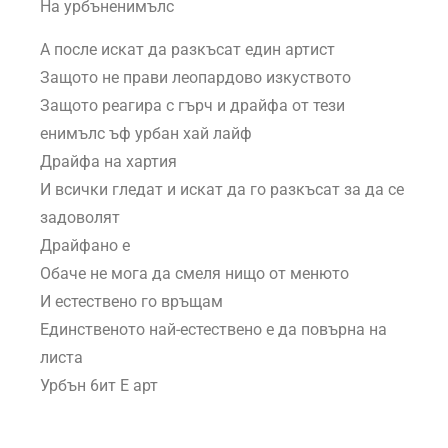
На урбъненимълс
А после искат да разкъсат един артист
Защото не прави леопардово изкуството
Защото реагира с гърч и драйфа от тези
енимълс ъф урбан хай лайф
Драйфа на хартия
И всички гледат и искат да го разкъсат за да се
задоволят
Драйфано е
Обаче не мога да смеля нищо от менюто
И естествено го връщам
Единственото най-естествено е да повърна на
листа
Урбън 6ит Е арт