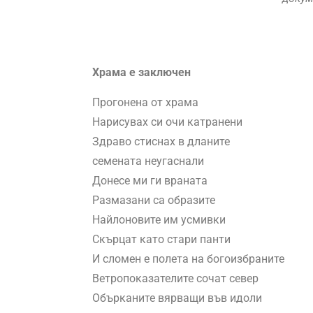
Храма е заключен
Прогонена от храма
Нарисувах си очи катранени
Здраво стиснах в дланите
семената неугаснали
Донесе ми ги враната
Размазани са образите
Найлоновите им усмивки
Скърцат като стари панти
И сломен е полета на богоизбраните
Ветропоказателите сочат север
Обърканите вярващи във идоли