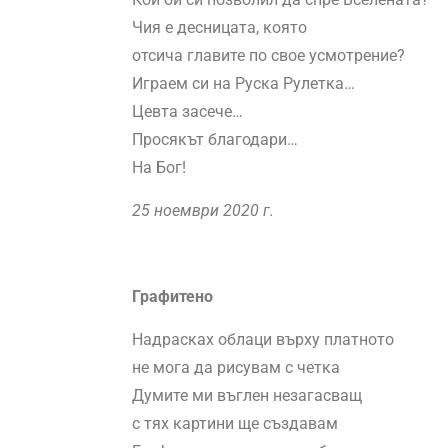
Чия е десницата, която
отсича главите по свое усмотрение?
Играем си на Руска Рулетка…
Цевта засече…
Просякът благодари…
На Бог!
25 ноември 2020 г.
Графитено
Надрасках облаци върху платното
не мога да рисувам с четка
Думите ми въглен незагасващ
с тях картини ще създавам