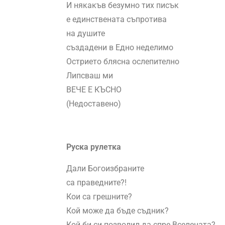
И някакъв безумно тих писък
е единствената съпротива
на душите
създадени в Едно неделимо
Острието блясна ослепително
Липсваш ми
ВЕЧЕ Е КЪСНО
(Недоставено)
Руска рулетка
Дали Богоизбраните
са праведните?!
Кои са грешните?
Кой може да бъде съдник?
Кой би си позволил да спре Вселената?