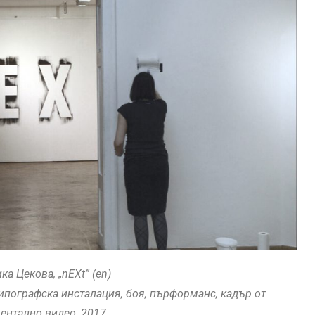
ка Цекова, „nEXt” (en)
ипографска инсталация, боя, пърформанс, кадър от
ентално видео, 2017