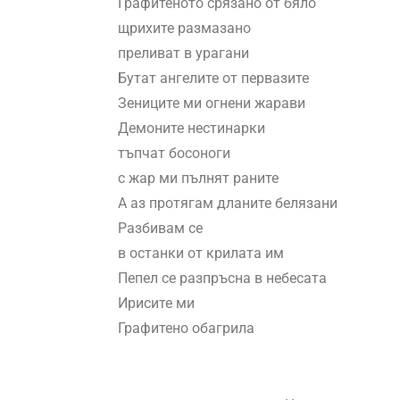
Графитеното срязано от бяло
щрихите размазано
преливат в урагани
Бутат ангелите от первазите
Зениците ми огнени жарави
Демоните нестинарки
тъпчат босоноги
с жар ми пълнят раните
А аз протягам дланите белязани
Разбивам се
в останки от крилата им
Пепел се разпръсна в небесата
Ирисите ми
Графитено обагрила