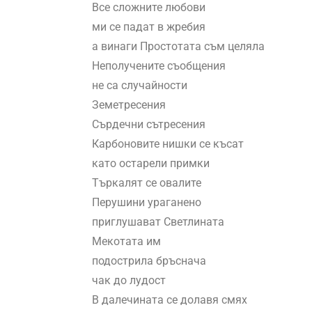
Все сложните любови
ми се падат в жребия
а винаги Простотата съм целяла
Неполучените съобщения
не са случайности
Земетресения
Сърдечни сътресения
Карбоновите нишки се късат
като остарели примки
Търкалят се овалите
Перушини ураганено
приглушават Светлината
Мекотата им
подострила бръснача
чак до лудост
В далечината се долавя смях