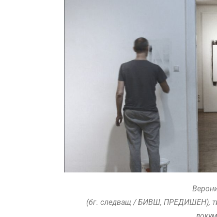
Верони
(бг. следващ / БИВШ, ПРЕДИШЕН), т
докум