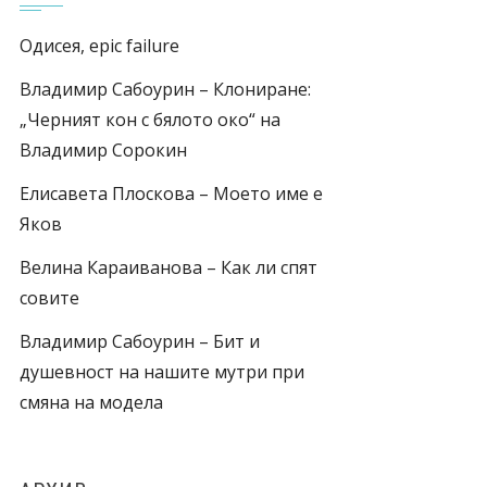
Одисея, epic failure
Владимир Сабоурин – Клониране:
„Черният кон с бялото око“ на
Владимир Сорокин
Елисавета Плоскова – Моето име е
Яков
Велина Караиванова – Как ли спят
совите
Владимир Сабоурин – Бит и
душевност на нашите мутри при
смяна на модела