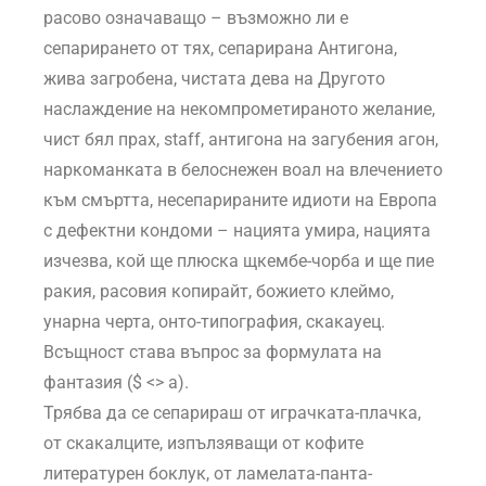
расово означаващо – възможно ли е
сепарирането от тях, сепарирана Антигона,
жива загробена, чистата дева на Другото
наслаждение на некомпрометираното желание,
чист бял прах, staff, антигона на загубения агон,
наркоманката в белоснежен воал на влечението
към смъртта, несепарираните идиоти на Европа
с дефектни кондоми – нацията умира, нацията
изчезва, кой ще плюска щкембе-чорба и ще пие
ракия, расовия копирайт, божието клеймо,
унарна черта, онто-типография, скакауец.
Всъщност става въпрос за формулата на
фантазия ($ <> a).
Трябва да се сепарираш от играчката-плачка,
от скакалците, изпълзяващи от кофите
литературен боклук, от ламелата-панта-