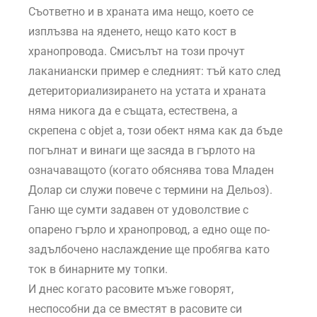
Съответно и в храната има нещо, което се
изплъзва на яденето, нещо като кост в
хранопровода. Смисълът на този прочут
лаканиански пример е следният: тъй като след
детериториализирането на устата и храната
няма никога да е същата, естествена, а
скрепена с objet a, този обект няма как да бъде
погълнат и винаги ще засяда в гърлото на
означаващото (когато обяснява това Младен
Долар си служи повече с термини на Дельоз).
Ганю ще сумти задавен от удоволствие с
опарено гърло и хранопровод, а едно още по-
задълбочено наслаждение ще пробягва като
ток в бинарните му топки.
И днес когато расовите мъже говорят,
неспособни да се вместят в расовите си