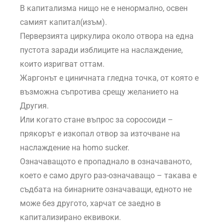
В капитализма нищо не е ненормално, освен
самият капитал(изъм).
Перверзията циркулира около отвора на една
пустота заради изблиците на наслаждение,
които изригват оттам.
Жаргонът е циничната гледна точка, от която е
възможна съпротива срещу желанието на
Другия.
Или когато стане въпрос за соросоиди –
прякорът е изкопал отвор за източване на
наслаждение на homo sucker.
Означаващото е пропаднало в означаваното,
което е само друго раз-означаващо – такава е
съдбата на бинарните означаващи, едното не
може без другото, харчат се заедно в
капитализирано еквивоки.