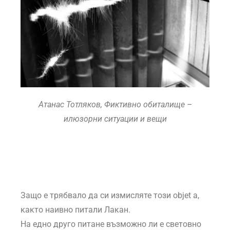
Атанас Тотляков, Фиктивно обиталище –
илюзорни ситуации и вещи
Защо е трябвало да си измисляте този objet a,
както наивно питали Лакан.
На едно друго питане възможно ли е световно