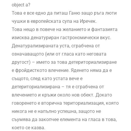
object a?
Това е все едно да питаш Ганю защо ръга люти
чушки в европейската супа на Иречек.
Това нещо в повече на желанието и фантазията
изисква денатуриран гастрономически вкус.
Денатурализираната уста, сграбчена от
означаващото (или от гласа като неговата
другост) – името за това детериториализиране
е фройдисткото влечение. Яденето няма да е
същото, след като устата вече е
детериториализирана – тя е сграбчена от
влечението и кръжи около нов обект. Докато
говоренето е вторична териториализация, която
никога не е напълно успешна, защото не
съумява да закопчее елемента на гласа в това,
което се казва.