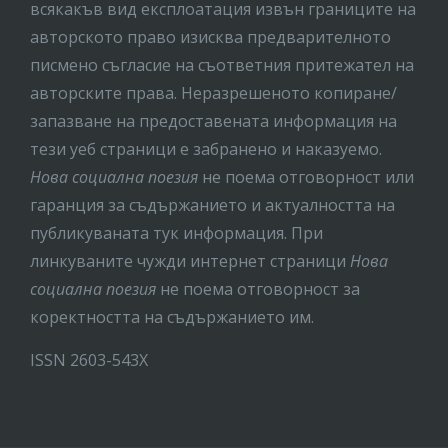
всякакъв вид експлоатация извън границите на
авторското право изисква предварителното
писмено съгласие на съответния притежател на
авторските права. Неразрешеното копиране/
запазване на предоставената информация на
тези уеб страници е забранено и наказуемо.
Нова социална поезия
не поема отговорност или
гаранция за съдържанието и актуалността на
публикуваната тук информация. При
линкуваните чужди интернет страници
Нова
социална поезия
не поема отговорност за
коректността на съдържанието им.
ISSN 2603-543X