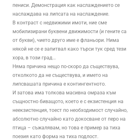
пениси. Демонстрация как наслаждението се
наслаждава на липсата на наслаждение.
В контраст с недвижими имоти, ние сме
мобилизирани буквени движимости (и гените са
от букви), чието друго име е фланьори. Нима
някой не се е запитвал како търси тук сред тези
хора, в този град…
Няма причина нещо по-скоро да съществува,
отколкото да не съществува, и името на
липсвашата причина е контингентното.
И затова има толкова масивна омраза към
същностно биващото, което е с екзистенция на
неекзистенция, тоест по необходимост случайно,
абсолютно случайно като докосване от перо на
птица – съжалявам, но това е пример за тиха
поезия като форма на тиха подлост.