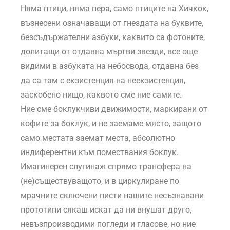
Няма птици, няма пера, само птиците на Хичкок,
възнесени означаващи от гнездата на буквите,
безсъдържателни азбуки, каквито са фотоните,
долитащи от отдавна мъртви звезди, все още
видими в азбуката на небосвода, отдавна без
да са там с екзистенция на неекзистенция,
заскобено нищо, каквото сме ние самите.
Ние сме боклукчиви движимости, маркирани от
кофите за боклук, и не заемаме място, защото
само местата заемат места, абсолютно
индиферентни към помествания боклук.
Имагинерен слугинаж спрямо трансфера на
(не)съществуващото, и в циркулиране по
мрачните сключени писти нашите несъзнавани
прототипи сякаш искат да ни внушат друго,
невъзпроизводими погледи и гласове, но ние