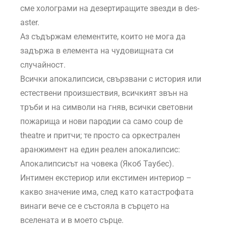
сме холограми на дезертиращите звезди в des-
aster.
Аз съдържам елементите, които не мога да
задържа в елемента на чудовищната си
случайност.
Всички апокалипсиси, свързвани с история или
естествени произшествия, всичкият звън на
тръби и на символи на гняв, всички световни
пожарища и нови пародии са само coup de
theatre и притчи; те просто са оркестрален
аранжимент на един реален апокалипсис:
Апокалипсисът на човека (Якоб Таубес).
Интимен екстериор или екстимен интериор –
какво значение има, след като катастрофата
винаги вече се е състояла в сърцето на
вселената и в моето сърце.