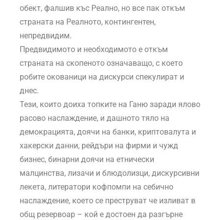
обект, фалшив къс Реално, но все пак откъм
страната на Реалното, контингентен,
непредвидим.
Предвидимото и необходимото е откъм
страната на скопеното означаващо, с което
робите окованици на дискурси спекулират и
днес.
Тези, които доиха топките на Ганю заради ялово
расово наслаждение, и дашното тяло на
демокрацията, доячи на банки, криптовалута и
хакерски данни, рейдъри на фирми и чужд
бизнес, бинарни доячи на етнически
малцинства, лизачи и блюдолизци, дискурсивни
лекета, литератори кофпомпи на себично
наслаждение, което се преструват че изливат в
общ резервоар – кой е достоен да разгърне