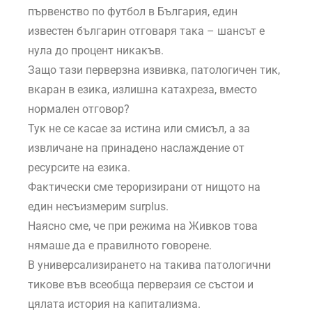
първенство по футбол в България, един
известен българин отговаря така – шансът е
нула до процент никакъв.
Защо тази перверзна извивка, патологичен тик,
вкаран в езика, излишна катахреза, вместо
нормален отговор?
Тук не се касае за истина или смисъл, а за
извличане на принадено наслаждение от
ресурсите на езика.
Фактически сме тероризирани от нищото на
един несъизмерим surplus.
Наясно сме, че при режима на Живков това
нямаше да е правилното говорене.
В универсализирането на такива патологични
тикове във всеобща перверзия се състои и
цялата история на капитализма.