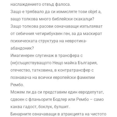
наслаждението отвъд фалоса.
Защо е трябвало да си измисляте този objet a,
защо толкова много библейски скакалци?
Защо толкова расови означаващи изпълзяват
от себичния четирибуквен ген, за да маскират
психическата структура на невротика-
абандоник?
Имагинерен слугинаж в трансфера с
(не)съществуващото Нещо майка България,
отечество, татковина, в контратрансфер с
познавача на всички европейски фамилии
Рембо.
Можем ли да си представим един евродепутат,
сдвоен с фланьорите Бодлер или Рембо – само
каква гадост, боклук, булшит.
Бинарните означаващи в атракцията на чистото