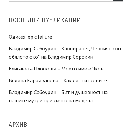
ПОСЛЕДНИ ПУБЛИКАЦИИ
Одисея, epic failure
Владимир Сабоурин – Клониране: „Черният кон
с бялото око“ на Владимир Сорокин
Елисавета Плоскова – Моето име е Яков
Велина Караиванова – Как ли спят совите
Владимир Сабоурин – Бит и душевност на
нашите мутри при смяна на модела
АРХИВ