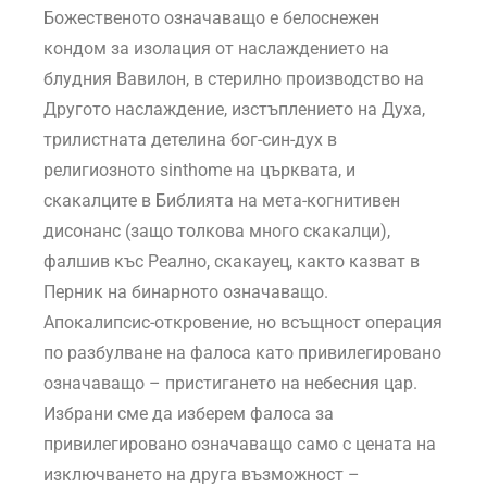
Божественото означаващо е белоснежен
кондом за изолация от наслаждението на
блудния Вавилон, в стерилно производство на
Другото наслаждение, изстъплението на Духа,
трилистната детелина бог-син-дух в
религиозното sinthome на църквата, и
скакалците в Библията на мета-когнитивен
дисонанс (защо толкова много скакалци),
фалшив къс Реално, скакауец, както казват в
Перник на бинарното означаващо.
Апокалипсис-откровение, но всъщност операция
по разбулване на фалоса като привилегировано
означаващо – пристигането на небесния цар.
Избрани сме да изберем фалоса за
привилегировано означаващо само с цената на
изключването на друга възможност –