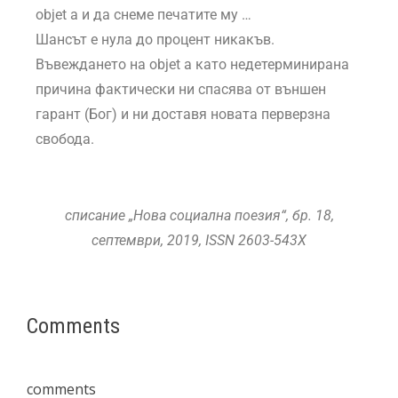
objet a и да снеме печатите му …
Шансът е нула до процент никакъв.
Въвеждането на objet a като недетерминирана
причина фактически ни спасява от външен
гарант (Бог) и ни доставя новата перверзна
свобода.
списание „Нова социална поезия“, бр. 18,
септември, 2019,
ISSN
2603-543X
Comments
comments