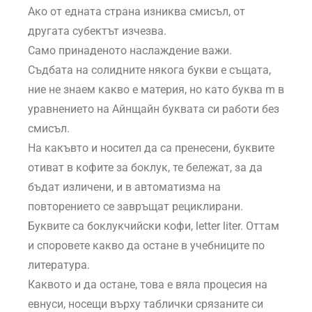
Ако от едната страна изниква смисъл, от
другата субектът изчезва.
Само принаденото наслаждение важи.
Съдбата на солидните някога букви е същата,
ние не знаем какво е материя, но като буква m в
уравнението на Айнщайн буквата си работи без
смисъл.
На какъвто и носител да са пренесени, буквите
отиват в кофите за боклук, те бележат, за да
бъдат изличени, и в автоматизма на
повторението се завръщат рециклирани.
Буквите са боклукчийски кофи, letter liter. Оттам
и споровете какво да остане в учебниците по
литература.
Каквото и да остане, това е вяла процесия на
евнуси, носещи върху таблички срязаните си