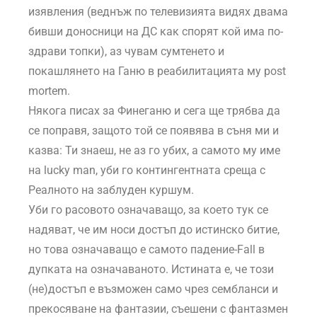
изявления (веднъж по телевизията видях двама
бивши доносници на ДС как спорят кой има по-
здрави топки), аз чувам сумтенето и
покашлянето на Ганю в реабилитацията му post
mortem.
Някога писах за Финеганю и сега ще трябва да
се поправя, защото той се появява в съня ми и
казва: Ти знаеш, не аз го убих, а самото му име
на lucky man, уби го контингентната среща с
Реалното на заблуден куршум.
Уби го расовото означаващо, за което тук се
надяват, че им носи достъп до истинско битие,
но това означаващо е самото падение-Fall в
дупката на означаваното. Истината е, че този
(не)достъп е възможен само чрез сембланси и
прекосяване на фантазии, съешени с фантазмен