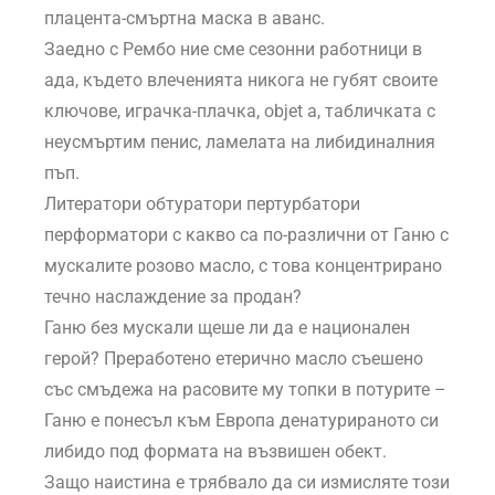
плацента-смъртна маска в аванс.
Заедно с Рембо ние сме сезонни работници в
ада, където влеченията никога не губят своите
ключове, играчка-плачка, objet a, табличката с
неусмъртим пенис, ламелата на либидиналния
пъп.
Литератори обтуратори пертурбатори
перформатори с какво са по-различни от Ганю с
мускалите розово масло, с това концентрирано
течно наслаждение за продан?
Ганю без мускали щеше ли да е национален
герой? Преработено етерично масло съешено
със смъдежа на расовите му топки в потурите –
Ганю е понесъл към Европа денатурираното си
либидо под формата на възвишен обект.
Защо наистина е трябвало да си измисляте този