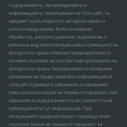
Съдържанието, произведенията и
информацията, публикувани на този сайт, са
предмет на бългaрското авторско право и
съпътстващи права. Всяко копиране,
обработка, разпространение, съхранение и
всякакъв вид експлоатация извън границите на
авторското право изисква предварителното
писмено съгласие на съответния притежател на
авторските права. Неразрешеното копиране/
запазване на предоставената информация на
тези уеб страници е забранено и наказуемо.
Нова социална поезия
не поема отговорност или
гаранция за съдържанието и актуалността на
публикуваната тук информация. При
линкуваните чужди интернет страници
Нова
социална поезия
не поема отговорност за