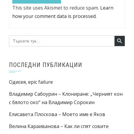
This site uses Akismet to reduce spam.
Learn
how your comment data is processed.
Search Button
Search
for:
ПОСЛЕДНИ ПУБЛИКАЦИИ
Одисея, epic failure
Владимир Сабоурин – Клониране: „Черният кон
с бялото око“ на Владимир Сорокин
Елисавета Плоскова – Моето име е Яков
Велина Караиванова – Как ли спят совите