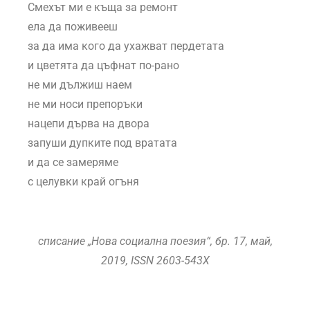
Смехът ми е къща за ремонт
ела да поживееш
за да има кого да ухажват пердетата
и цветята да цъфнат по-рано
не ми дължиш наем
не ми носи препоръки
нацепи дърва на двора
запуши дупките под вратата
и да се замеряме
с целувки край огъня
списание „Нова социална поезия“, бр. 17, май,
2019, ISSN 2603-543X