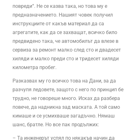
повреди“. Не се казва така, но това му е
предназначението. Нашият човек получил
инструкциите от какъв материал да са
агрегатите, как да се захващат, всичко било
предвидено така, че автомобилът да влезе в
сервиза за ремонт малко след сто и двадесет
хиляди и малко преди сто и тридесет хиляди
километра пробег.
Разказвах му го всичко това на Дани, за да
разчупя ледовете, защото с него по принцип бе
трудно, не говореше много. Исках да разбера
повече, да надникна зад маската. А той само
кимаше и се усмихваше загадъчно. Нямаш
шанс, братле. Но все пак продължих:
– Та инженерът успял по някакъв начин да