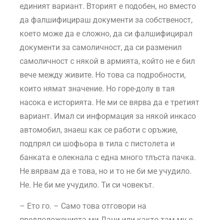
единият вариант. Вторият е подобен, но вместо
да фалшифицираш документи за собственост,
което може да е сложно, да си фалшифицирал
документи за самоличност, да си разменил
самоличност с някой в армията, който не е бил
вече между живите. Но това са подробности,
които нямат значение. Но горе-долу в тая
насока е историята. Не ми се вярва да е третият
вариант. Имал си информация за някой инкасо
автомобил, знаеш как се работи с оръжие,
подпрял си шофьора в тила с пистолета и
банката е олекнала с една много тлъста пачка.
Не вярвам да е това, но и то не би ме учудило.
Не. Не би ме учудило. Ти си човекът.
– Ето го. – Само това отговори на
предположенията ми Дани или както там му е