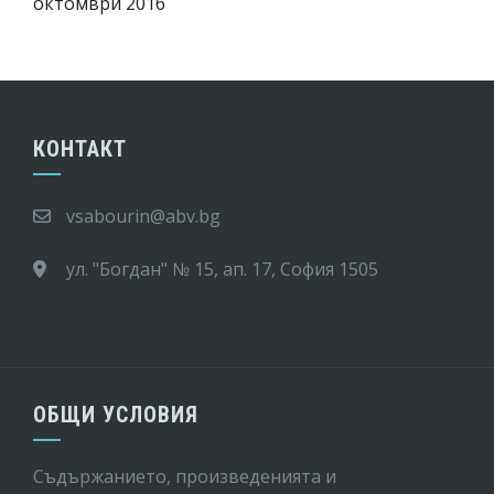
октомври 2016
КОНТАКТ
vsabourin@abv.bg
ул. "Богдан" № 15, ап. 17, София 1505
ОБЩИ УСЛОВИЯ
Съдържанието, произведенията и