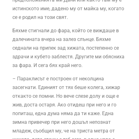
истинското име, дадено му от майка му, когато
се е родил на този свят.
Бяхме стигнали до фара, който се виждаше в
далечината вчера на залез слънце. Бяхме
седнали на припек зад хижата, постепенно се
здрачи и кубето заблестя. Другите ми обясниха
за фара. И сега бях край него.
– Параклисът е построен от неколцина
засегнати. Единият от тях беше колега, хижар
откакто се помни. Но вече слезе долу и още е
жив, доста остаря. Ако отидеш при него и го
попиташ, една дума няма да ти каже. Една
зимна привечер при него дошъл непознат
младеж, съобщил му, че на триста метра от