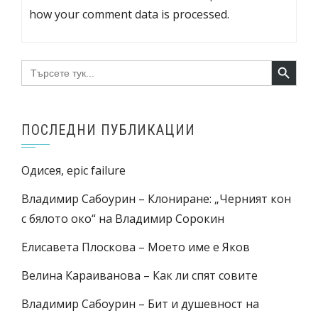
how your comment data is processed.
Search Button
Search
for:
ПОСЛЕДНИ ПУБЛИКАЦИИ
Одисея, epic failure
Владимир Сабоурин – Клониране: „Черният кон
с бялото око“ на Владимир Сорокин
Елисавета Плоскова – Моето име е Яков
Велина Караиванова – Как ли спят совите
Владимир Сабоурин – Бит и душевност на