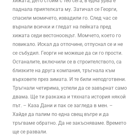
хижата, дето стоим с теб сега, в една урва е
паднала приятелката му. Затичал се Георги,
спасили момичето, извадили го. След час се
върнали всички и гледат на пейката пред
хижата седи вестоносецът. Момчето, което го
повикало. Искал да отпочине, отпуснал се и не
се събудил. Георги не можеше да си го прости.
Останалите, включили се в строителството, са
близките на друга компания, тръгнала към
върховете през зимата. И те били неподготвени.
Тръгнали четирима, успели да се завърнат само
двама. Ще ти разкажа и тяхната история някой
път. – Каза Дани и пак се загледа в мен. –
Хайде да палим по една свещ вътре и да
тръгваме обратно. Да не закъсняваме. Времето
ще се развали.