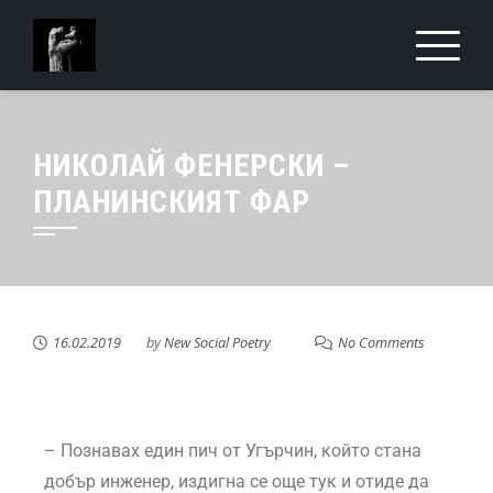
НИКОЛАЙ ФЕНЕРСКИ –
ПЛАНИНСКИЯТ ФАР
16.02.2019
by
New Social Poetry
No Comments
– Познавах един пич от Угърчин, който стана
добър инженер, издигна се още тук и отиде да