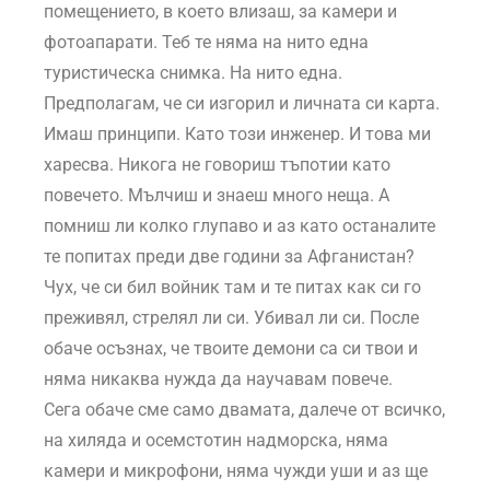
помещението, в което влизаш, за камери и
фотоапарати. Теб те няма на нито една
туристическа снимка. На нито една.
Предполагам, че си изгорил и личната си карта.
Имаш принципи. Като този инженер. И това ми
харесва. Никога не говориш тъпотии като
повечето. Мълчиш и знаеш много неща. А
помниш ли колко глупаво и аз като останалите
те попитах преди две години за Афганистан?
Чух, че си бил войник там и те питах как си го
преживял, стрелял ли си. Убивал ли си. После
обаче осъзнах, че твоите демони са си твои и
няма никаква нужда да научавам повече.
Сега обаче сме само двамата, далече от всичко,
на хиляда и осемстотин надморска, няма
камери и микрофони, няма чужди уши и аз ще