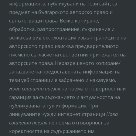
информацията, публикувани на този сайт, са
предмет на бългaрското авторско право и
съпътстващи права. Всяко копиране,
обработка, разпространение, съхранение и
всякакъв вид експлоатация извън границите на
авторското право изисква предварителното
писмено съгласие на съответния притежател на
авторските права. Неразрешеното копиране/
запазване на предоставената информация на
тези уеб страници е забранено и наказуемо.
Нова социална поезия
не поема отговорност или
гаранция за съдържанието и актуалността на
публикуваната тук информация. При
линкуваните чужди интернет страници
Нова
социална поезия
не поема отговорност за
коректността на съдържанието им.