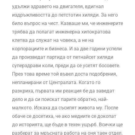
удължи здравето на двигателя, вдигнал
издръжливостта до петстотин хиляди. За него
било въпрос на чест. Казваше ми, че инженерите
трябва да полагат инженерна хипократова
клетва да служат на човека, а не на
корпорациите и бизнеса. И за две години успели
да произведат партида от петнайсет хиляди
суперздрави коли, преди да се усетят босовете.
През това време той въвел доста подобрения,
непланирани от Централата. Когато го
разкриха, първата им реакция бе да заведат
дело и да си поискат парите обратно, най-
малкото. Искаха да съсипят живота му. После
обаче се досетиха, че ако медиите се докопат
до историята, ще бъде в техен ущърб. Всички ще
разберат за мръсната работа на оня таен отдел.