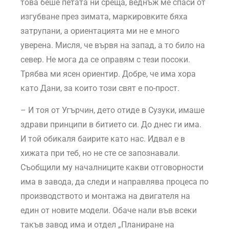
това беше петата ни среща, веднъж ме спаси от
изгубване през зимата, маркировките бяха
затрупани, а ориентацията ми не е много
уверена. Мисля, че вървя на запад, а то било на
север. Не мога да се оправям с тези посоки.
Трябва ми ясен ориентир. Добре, че има хора
като Дани, за които този свят е по-прост.
– И тоя от Угърчин, дето отиде в Сузуки, имаше
здрави принципи в битието си. До днес ги има.
И той обикаля баирите като нас. Идвал е в
хижата при теб, но не сте се запознавали.
Съобщили му началниците какви отговорности
има в завода, да следи и направлява процеса по
производството и монтажа на двигателя на
един от новите модели. Обаче нали във всеки
такъв завод има и отдел „Планиране на