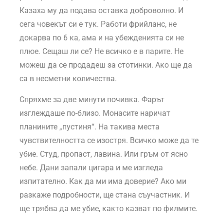
Казаха му да подава оставка доброволно. И
сега човекът си е тук. Работи фрийланс, не
докарва по 6 ка, ама и на убежденията си не
плюе. Сещаш ли се? Не всичко е в парите. Не
можеш да се продадеш за стотинки. Ако ще да
са в несметни количества.
Спряхме за две минути почивка. Фарът
изглеждаше по-близо. Монасите наричат
планините „пустиня“. На такива места
чувствителността се изостря. Всичко може да те
убие. Студ, пропаст, лавина. Или гръм от ясно
небе. Дани запали цигара и ме изгледа
изпитателно. Как да ми има доверие? Ако ми
разкаже подробности, ще стана съучастник. И
ще трябва да ме убие, както казват по филмите.