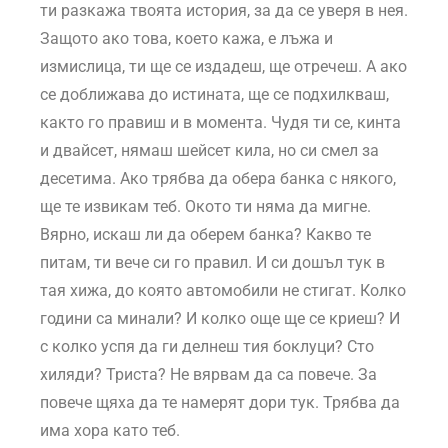
ти разкажа твоята история, за да се уверя в нея.
Защото ако това, което кажа, е лъжа и
измислица, ти ще се издадеш, ще отречеш. А ако
се доближава до истината, ще се подхилкваш,
както го правиш и в момента. Чудя ти се, кинта
и двайсет, нямаш шейсет кила, но си смел за
десетима. Ако трябва да обера банка с някого,
ще те извикам теб. Окото ти няма да мигне.
Вярно, искаш ли да оберем банка? Какво те
питам, ти вече си го правил. И си дошъл тук в
тая хижа, до която автомобили не стигат. Колко
години са минали? И колко още ще се криеш? И
с колко успя да ги делнеш тия боклуци? Сто
хиляди? Триста? Не вярвам да са повече. За
повече щяха да те намерят дори тук. Трябва да
има хора като теб.