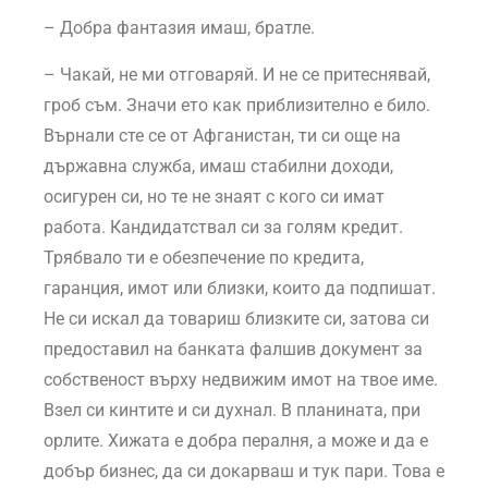
– Добра фантазия имаш, братле.
– Чакай, не ми отговаряй. И не се притеснявай,
гроб съм. Значи ето как приблизително е било.
Върнали сте се от Афганистан, ти си още на
държавна служба, имаш стабилни доходи,
осигурен си, но те не знаят с кого си имат
работа. Кандидатствал си за голям кредит.
Трябвало ти е обезпечение по кредита,
гаранция, имот или близки, които да подпишат.
Не си искал да товариш близките си, затова си
предоставил на банката фалшив документ за
собственост върху недвижим имот на твое име.
Взел си кинтите и си духнал. В планината, при
орлите. Хижата е добра пералня, а може и да е
добър бизнес, да си докарваш и тук пари. Това е