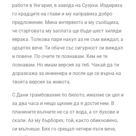
работи в Унгария, в завода на Сузуки. Издириха
го крадците на глави и му направиха добро
предложение. Мина интервюто и му съобщиха,
че стартовата му заплата ще бъде шест хиляди
еврака. Толкова пари накуп аз не съм виждал, а
одъртях вече. Ти обаче със сигурност си виждал
и повече. По очите те познавам. Хем не те
познавам. Но имам версия за теб. Чакай да ти
доразкажа за инженера и после ще се върна на
твоята версия за живота.
С Дани трамбовахме по билото, имахме си цел и
за два часа и нещо щяхме да я достигнем. В
планините вълните не са от вода, а от букове и
скали. Аз му бърборех, той, както обикновено,
си мълчеше. Бях го срещал четири пъти вече,