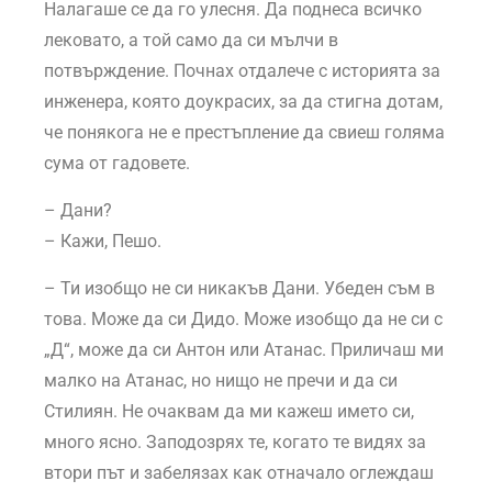
Налагаше се да го улесня. Да поднеса всичко
лековато, а той само да си мълчи в
потвърждение. Почнах отдалече с историята за
инженера, която доукрасих, за да стигна дотам,
че понякога не е престъпление да свиеш голяма
сума от гадовете.
– Дани?
– Кажи, Пешо.
– Ти изобщо не си никакъв Дани. Убеден съм в
това. Може да си Дидо. Може изобщо да не си с
„Д“, може да си Антон или Атанас. Приличаш ми
малко на Атанас, но нищо не пречи и да си
Стилиян. Не очаквам да ми кажеш името си,
много ясно. Заподозрях те, когато те видях за
втори път и забелязах как отначало оглеждаш