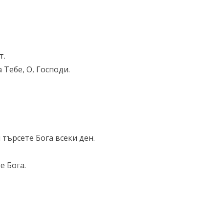
т.
 Тебе, О, Господи.
 търсете Бога всеки ден.
е Бога.