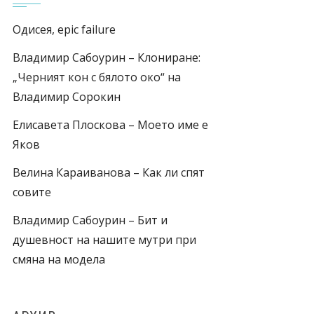
Одисея, epic failure
Владимир Сабоурин – Клониране:
„Черният кон с бялото око“ на
Владимир Сорокин
Елисавета Плоскова – Моето име е
Яков
Велина Караиванова – Как ли спят
совите
Владимир Сабоурин – Бит и
душевност на нашите мутри при
смяна на модела