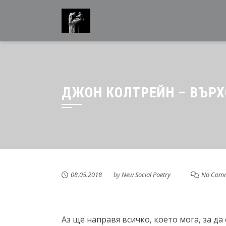
Skip
to
content
ДЖОН КОЛТРЕЙН – ВЪР
08.05.2018
by
New Social Poetry
No Com
Аз ще направя всичко, което мога, за да 