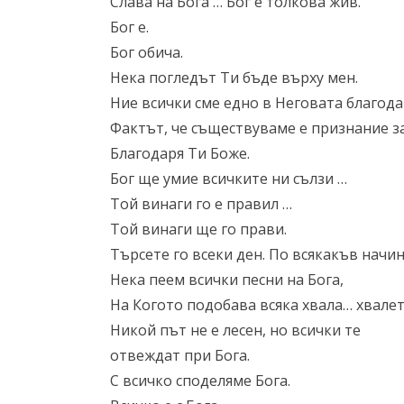
Слава на Бога … Бог е толкова жив.
Бог е.
Бог обича.
Нека погледът Ти бъде върху мен.
Ние всички сме едно в Неговата благода
Фактът, че съществуваме е признание за
Благодаря Ти Боже.
Бог ще умие всичките ни сълзи …
Той винаги го е правил …
Той винаги ще го прави.
Търсете го всеки ден. По всякакъв начин
Нека пеем всички песни на Бога,
На Когото подобава всяка хвала… хвалет
Никой път не е лесен, но всички те
отвеждат при Бога.
С всичко споделяме Бога.