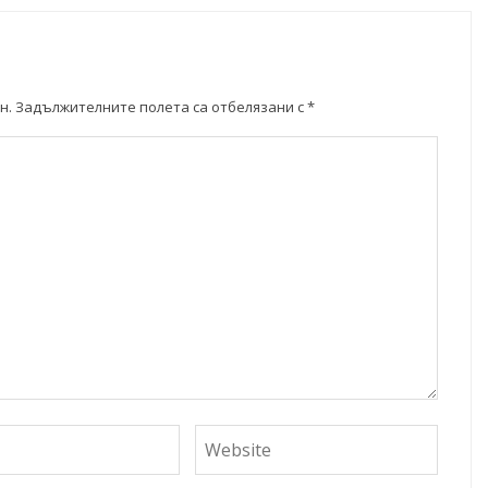
н.
Задължителните полета са отбелязани с
*