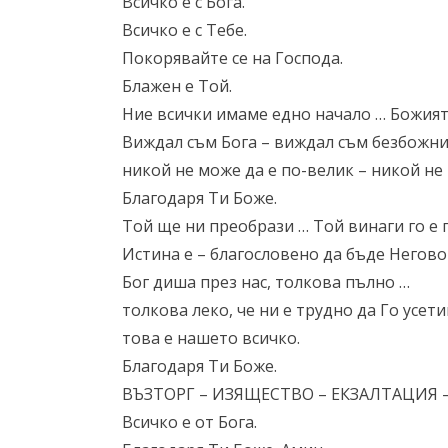
Всичко е с Бога.
Всичко е с Тебe.
Покорявайте се на Господа.
Блажен е Той.
Ние всички имаме едно начало … Божият
Виждал съм Бога – виждал съм безбожни
никой не може да е по-велик – никой не 
Благодаря Ти Боже.
Той ще ни преобрази … Той винаги го е 
Истина е – благословено да бъде Негово
Бог диша през нас, толкова пълно …
толкова леко, че ни е трудно да Го усети
това е нашето всичко.
Благодаря Ти Боже.
ВЪЗТОРГ – ИЗЯЩЕСТВО – ЕКЗАЛТАЦИЯ 
Всичко е от Бога.