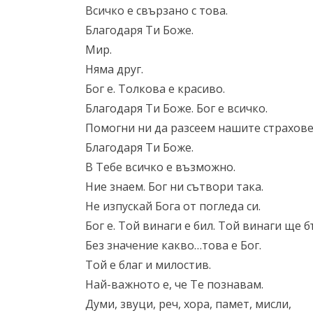
Всичко е свързано с това.
Благодаря Ти Боже.
Мир.
Няма друг.
Бог е. Толкова е красиво.
Благодаря Ти Боже. Бог е всичко.
Помогни ни да разсеем нашите страхове 
Благодаря Ти Боже.
В Тебе всичко е възможно.
Ние знаем. Бог ни сътвори така.
Не изпускай Бога от погледа си.
Бог е. Той винаги е бил. Той винаги ще б
Без значение какво…това е Бог.
Той е благ и милостив.
Най-важното е, че Те познавам.
Думи, звуци, реч, хора, памет, мисли,