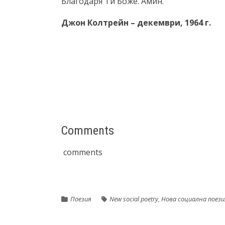
Благодаря Ти Боже. Амин.
Джон Колтрейн – декември, 1964 г.
Comments
comments
Поезия
New social poetry
,
Нова социална поези