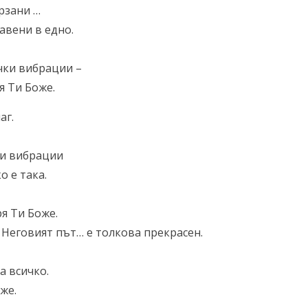
рзани …
авени в едно.
чки вибрации –
я Ти Боже.
аг.
ни вибрации
о е така.
ря Ти Боже.
о. Неговият път… е толкова прекрасен.
а всичко.
же.