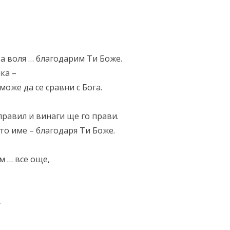
а воля … благодарим Ти Боже.
ка –
може да се сравни с Бога.
правил и винаги ще го прави.
то име – благодаря Ти Боже.
м … все още,
–