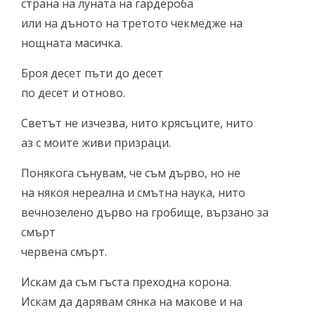
страна на луната на гардероба
или на дъното на третото чекмедже на
нощната масичка.
Броя десет пъти до десет
по десет и отново.
Светът не изчезва, нито крясъците, нито
аз с моите живи призраци.
Понякога сънувам, че съм дърво, но не
на някоя нереална и смътна наука, нито
вечнозелено дърво на гробище, вързано за
смърт
червена смърт.
Искам да съм гъста преходна корона.
Искам да дарявам сянка на макове и на