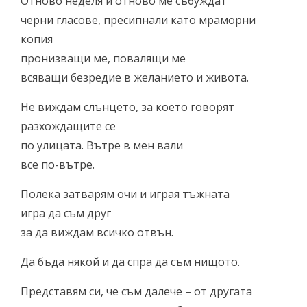
Отново неделя и отново ме събуждат
черни гласове, пресипнали като мраморни
копия
пронизващи ме, повалящи ме
всяващи безредие в желанието и живота.
Не виждам слънцето, за което говорят
разхождащите се
по улицата. Вътре в мен вали
все по-вътре.
Полека затварям очи и играя тъжната
игра да съм друг
за да виждам всичко отвън.
Да бъда някой и да спра да съм нищото.
Представям си, че съм далече – от другата