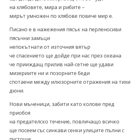
на хлябовете, мира и рибите –
мирът умножен по хлябове повече мир е.
Писано е в нажежения пясък на перленосиви
пясъчни замъци
непокътнати от източния вятър
че спасението ще дойде при нас през океана
че прииждащ прилив най-сетне ще удави
мизериите ни и позорните беди
спотаени между илюзорните отражения на тихи
дюни.
Нови мъченици, забити като колове пред
приобоя
на предателско течение, повличащо всичко
ще посеем със синкави сенки улиците пълни с
пустоши