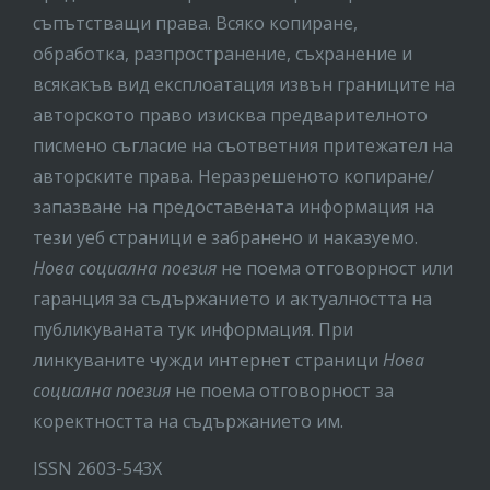
съпътстващи права. Всяко копиране,
обработка, разпространение, съхранение и
всякакъв вид експлоатация извън границите на
авторското право изисква предварителното
писмено съгласие на съответния притежател на
авторските права. Неразрешеното копиране/
запазване на предоставената информация на
тези уеб страници е забранено и наказуемо.
Нова социална поезия
не поема отговорност или
гаранция за съдържанието и актуалността на
публикуваната тук информация. При
линкуваните чужди интернет страници
Нова
социална поезия
не поема отговорност за
коректността на съдържанието им.
ISSN 2603-543X