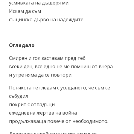
усмивката на дъщеря ми.
Искам да съм
същинско дърво на надеждите.
Огледало
Смирен и гол заставам пред теб
всеки ден, все едно не ме помниш от вчера
и утре няма да се повтори.
Понякога те гледам с усещането, че съм се
събудил
покрит с отпадъци
ежедневна жертва на война
продължаваща повече от необходимото.