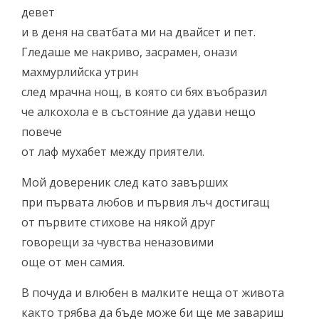
девет
и в деня на сватбата ми на двайсет и пет.
Гледаше ме накриво, засрамен, онази
махмурлийска утрин
след мрачна нощ, в която си бях въобразил
че алкохола е в състояние да удави нещо
повече
от лаф мухабет между приятели.
Мой довереник след като завърших
при първата любов и първия лъч достигащ
от първите стихове на някой друг
говорещи за чувства неназовими
още от мен самия.
В почуда и влюбен в малките неща от живота
както трябва да бъде може би ще ме завариш