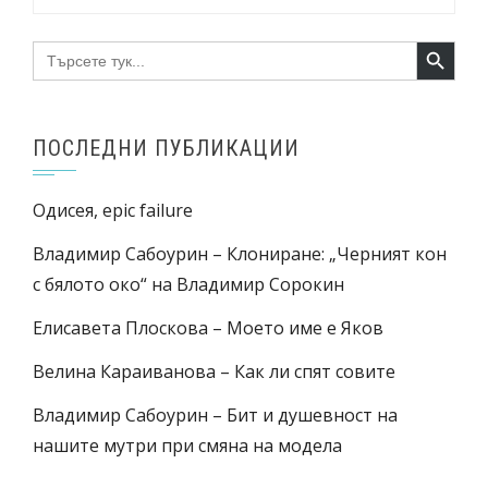
Search Button
Search
for:
ПОСЛЕДНИ ПУБЛИКАЦИИ
Одисея, epic failure
Владимир Сабоурин – Клониране: „Черният кон
с бялото око“ на Владимир Сорокин
Елисавета Плоскова – Моето име е Яков
Велина Караиванова – Как ли спят совите
Владимир Сабоурин – Бит и душевност на
нашите мутри при смяна на модела