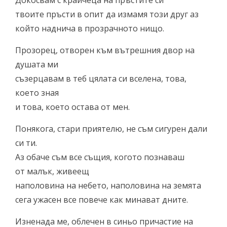
Докосвам с крайчеца на пръстите си
твоите пръсти в опит да измамя този друг аз
който наднича в прозрачното нищо.
Прозорец, отворен към вътрешния двор на
душата ми
съзерцавам в теб цялата си вселена, това,
което зная
и това, което остава от мен.
Понякога, стари приятелю, не съм сигурен дали
си ти.
Аз обаче съм все същия, когото познаваш
от малък, живеещ
наполовина на небето, наполовина на земята
сега ужасен все повече как минават дните.
Изненада ме, облечен в синьо причастие на