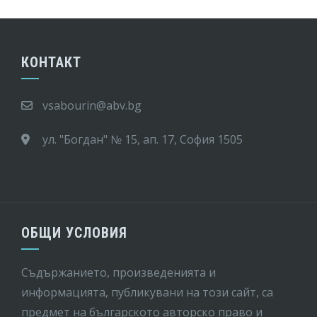
КОНТАКТ
vsabourin@abv.bg
ул. "Богдан" № 15, ап. 17, София 1505
ОБЩИ УСЛОВИЯ
Съдържанието, произведенията и
информацията, публикувани на този сайт, са
предмет на бългaрското авторско право и