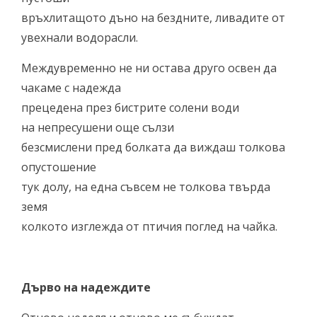
връхлитащото дъно на бездните, ливадите от
увехнали водорасли.
Междувременно не ни остава друго освен да
чакаме с надежда
прецедена през бистрите солени води
на непресушени още сълзи
безсмислени пред болката да виждаш толкова
опустошение
тук долу, на една съвсем не толкова твърда
земя
колкото изглежда от птичия поглед на чайка.
Дърво на надеждите