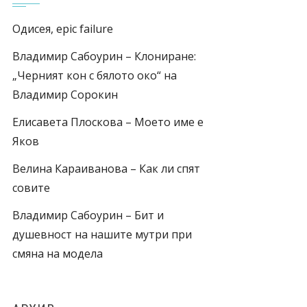
Одисея, epic failure
Владимир Сабоурин – Клониране:
„Черният кон с бялото око“ на
Владимир Сорокин
Елисавета Плоскова – Моето име е
Яков
Велина Караиванова – Как ли спят
совите
Владимир Сабоурин – Бит и
душевност на нашите мутри при
смяна на модела