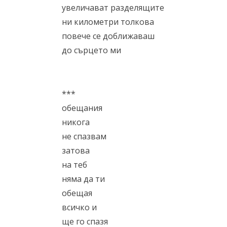
увеличават разделящите
ни километри толкова
повече се доближаваш
до сърцето ми
***
обещания
никога
не спазвам
затова
на теб
няма да ти
обещая
всичко и
ще го спазя