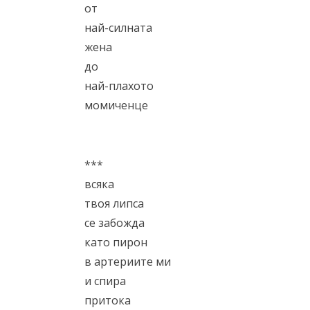
от
най-силната
жена
до
най-плахото
момиченце
***
всяка
твоя липса
се забожда
като пирон
в артериите ми
и спира
притока