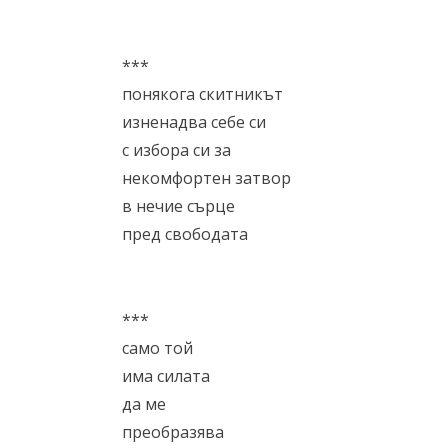
***
понякога скитникът
изненадва себе си
с избора си за
некомфортен затвор
в нечие сърце
пред свободата
***
само той
има силата
да ме
преобразява