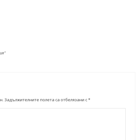
ия"
н.
Задължителните полета са отбелязани с
*