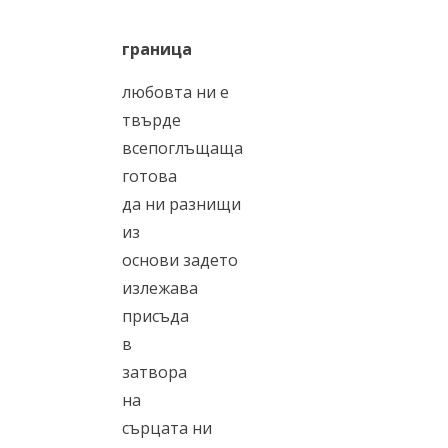
граница
любовта ни е
твърде
всепоглъщаща
готова
да ни разнищи
из
основи задето
излежава
присъда
в
затвора
на
сърцата ни