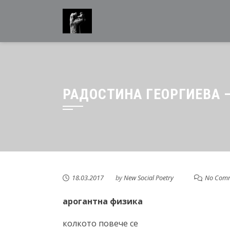
Skip
to
content
РАДОСТИНА ГЕОРГИЕВА 
18.03.2017
by
New Social Poetry
No Com
арогантна физика
колкото повече се