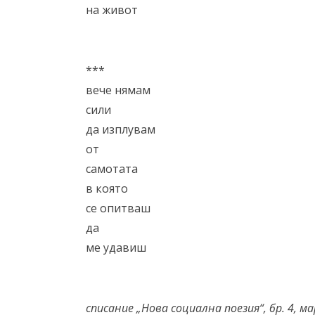
на живот
***
вече нямам
сили
да изплувам
от
самотата
в която
се опитваш
да
ме удавиш
списание „Нова социална поезия“, бр. 4, м