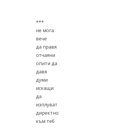
***
не мога
вече
да правя
отчаяни
опити да
давя
думи
искащи
да
изплуват
директно
към теб