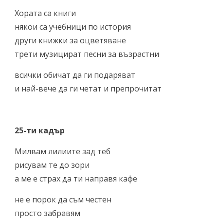
Хората са книги
някои са учебници по история
други книжки за оцветяване
трети музицират песни за възрастни
всички обичат да ги подаряват
и най-вече да ги четат и препрочитат
25-ти кадър
Милвам лилиите зад теб
рисувам те до зори
а ме е страх да ти направя кафе
не е порок да съм честен
просто забравям