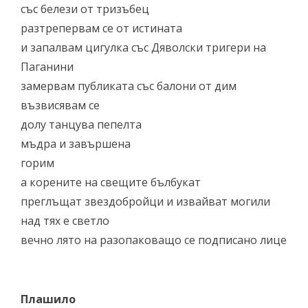
със белези от тризъбец
разтрепервам се от истината
и запалвам цигулка със Дяволски тригери на
Паганини
замервам публиката със балони от дим
възвисявам се
долу танцува пепелта
мъдра и завършена
горим
а корените на свещите бълбукат
преглъщат звездобройци и извайват могили
над тях е светло
вечно лято на разопаковащо се подписано лице
Плашило