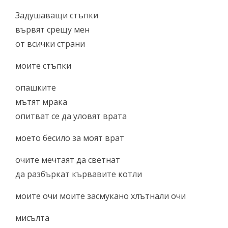
Задушаващи стъпки
вървят срещу мен
от всички страни
моите стъпки
опашките
мътят мрака
опитват се да уловят врата
моето бесило за моят врат
очите мечтаят да светнат
да разбъркат кървавите котли
моите очи моите засмукано хлътнали очи
мисълта