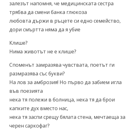
залезът напомня, че медицинската сестра
трябва да смени банка глюкоза
любовта държи в ръцете си едно семейство,
дори смъртта няма да я убие
Клише?
Нима животът не е клише?
Споменът замразява чувствата, поетът ги
размразява със букви?
На лов за амброзия! Но първо да забием игла
във поезията
нека тя полежи в болница, нека тя да брои
капките дух вместо нас,
нека тя заспи срещу бялата стена, мечтаеща за
черен саркофаг?