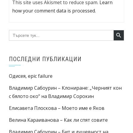
This site uses Akismet to reduce spam.
Learn
how your comment data is processed.
Search Button
Search
for:
ПОСЛЕДНИ ПУБЛИКАЦИИ
Одисея, epic failure
Владимир Сабоурин – Клониране: „Черният кон
с бялото око“ на Владимир Сорокин
Елисавета Плоскова – Моето име е Яков
Велина Караиванова – Как ли спят совите
Владимир Сабоурин – Бит и душевност на