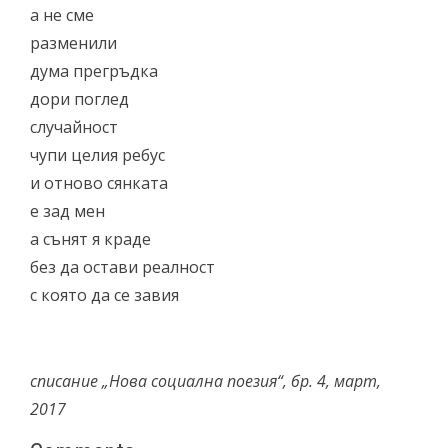
а не сме
разменили
дума прегръдка
дори поглед
случайност
чупи целия ребус
и отново сянката
е зад мен
а сънят я краде
без да остави реалност
с която да се завия
списание „Нова социална поезия“, бр. 4, март,
2017