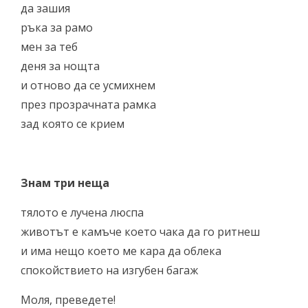
да зашия
ръка за рамо
мен за теб
деня за нощта
и отново да се усмихнем
през прозрачната рамка
зад която се крием
Знам три неща
тялото е лучена люспа
животът е камъче което чака да го ритнеш
и има нещо което ме кара да облека
спокойствието на изгубен багаж
Моля, преведете!