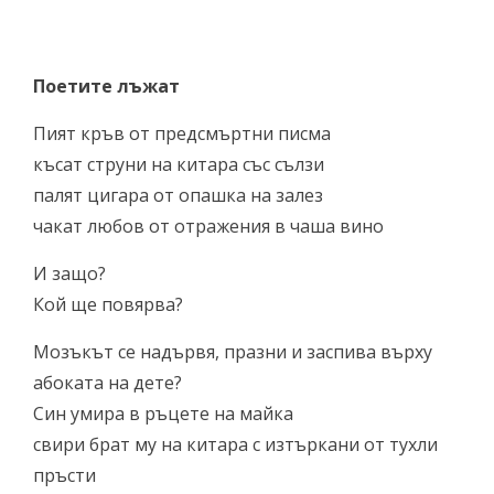
Поетите лъжат
Пият кръв от предсмъртни писма
късат струни на китара със сълзи
палят цигара от опашка на залез
чакат любов от отражения в чаша вино
И защо?
Кой ще повярва?
Мозъкът се надървя, празни и заспива върху
абоката на дете?
Син умира в ръцете на майка
свири брат му на китара с изтъркани от тухли
пръсти