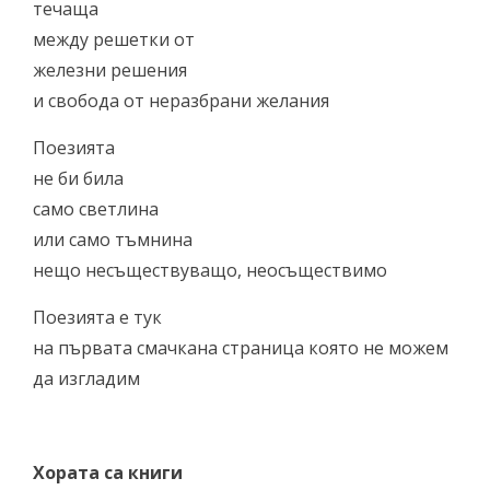
течаща
между решетки от
железни решения
и свобода от неразбрани желания
Поезията
не би била
само светлина
или само тъмнина
нещо несъществуващо, неосъществимо
Поезията е тук
на първата смачкана страница която не можем
да изгладим
Хората са книги