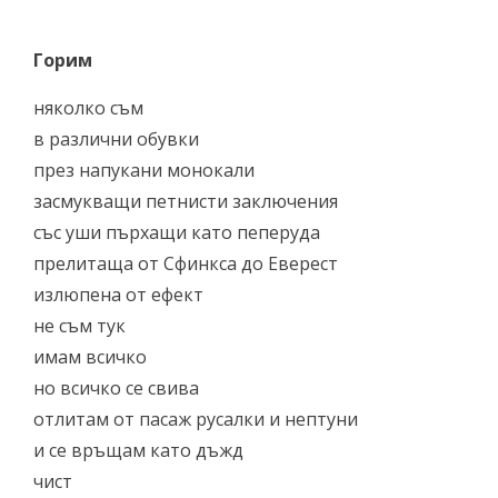
Горим
няколко съм
в различни обувки
през напукани монокали
засмукващи петнисти заключения
със уши пърхащи като пеперуда
прелитаща от Сфинкса до Еверест
излюпена от ефект
не съм тук
имам всичко
но всичко се свива
отлитам от пасаж русалки и нептуни
и се връщам като дъжд
чист