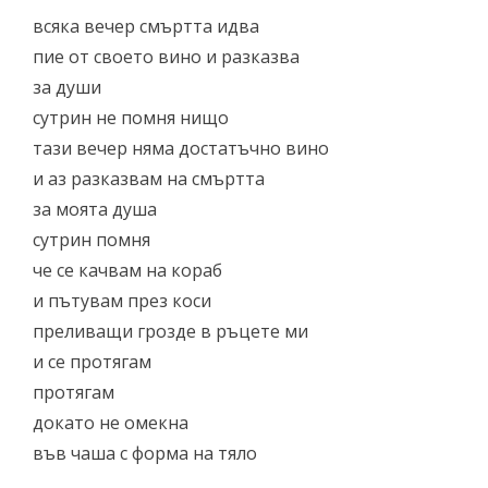
всяка вечер смъртта идва
пие от своето вино и разказва
за души
сутрин не помня нищо
тази вечер няма достатъчно вино
и аз разказвам на смъртта
за моята душа
сутрин помня
че се качвам на кораб
и пътувам през коси
преливащи грозде в ръцете ми
и се протягам
протягам
докато не омекна
във чаша с форма на тяло