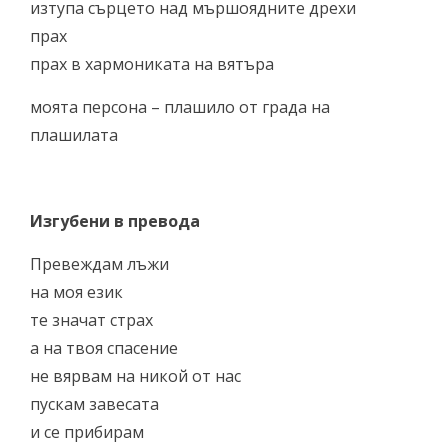
изтупа сърцето над мършоядните дрехи
прах
прах в хармониката на вятъра
моята персона – плашило от града на
плашилата
Изгубени в превода
Превеждам лъжи
на моя език
те значат страх
а на твоя спасение
не вярвам на никой от нас
пускам завесата
и се прибирам