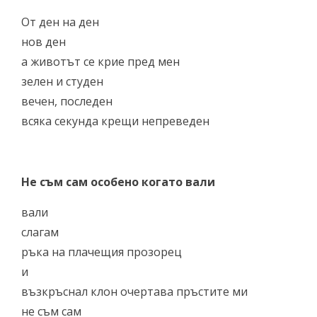
От ден на ден
нов ден
а животът се крие пред мен
зелен и студен
вечен, последен
всяка секунда крещи непреведен
Не съм сам особено когато вали
вали
слагам
ръка на плачещия прозорец
и
възкръснал клон очертава пръстите ми
не съм сам