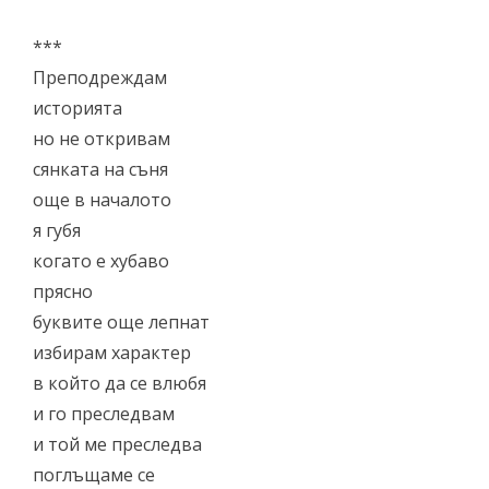
***
Препoдреждам
историята
но не откривам
сянката на съня
още в началото
я губя
когато е хубаво
прясно
буквите още лепнат
избирам характер
в който да се влюбя
и го преследвам
и той ме преследва
поглъщаме се