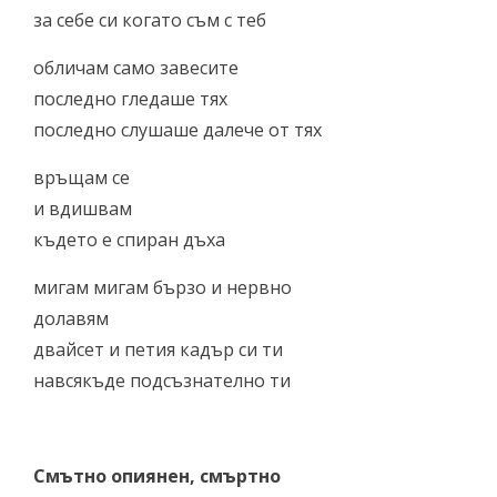
за себе си когато съм с теб
обличам само завесите
последно гледаше тях
последно слушаше далече от тях
връщам се
и вдишвам
където е спиран дъха
мигам мигам бързо и нервно
долавям
двайсет и петия кадър си ти
навсякъде подсъзнателно ти
Смътно опиянен, смъртно