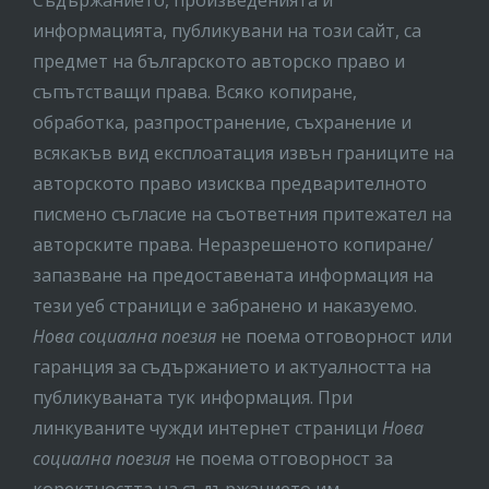
Съдържанието, произведенията и
информацията, публикувани на този сайт, са
предмет на бългaрското авторско право и
съпътстващи права. Всяко копиране,
обработка, разпространение, съхранение и
всякакъв вид експлоатация извън границите на
авторското право изисква предварителното
писмено съгласие на съответния притежател на
авторските права. Неразрешеното копиране/
запазване на предоставената информация на
тези уеб страници е забранено и наказуемо.
Нова социална поезия
не поема отговорност или
гаранция за съдържанието и актуалността на
публикуваната тук информация. При
линкуваните чужди интернет страници
Нова
социална поезия
не поема отговорност за