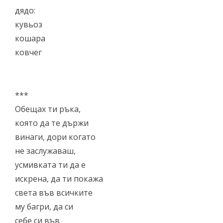
дядо:
кувьоз
кошара
ковчег
***
Обещах ти ръка,
която да те държи
винаги, дори когато
не заслужаваш,
усмивката ти да е
искрена, да ти покажа
света във всичките
му багри, да си
себе си във