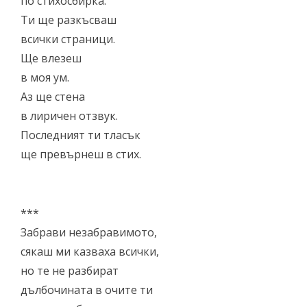
по стихосбирка.
Ти ще разкъсваш
всички страници.
Ще влезеш
в моя ум.
Аз ще стена
в лиричен отзвук.
Последният ти тласък
ще превърнеш в стих.
***
Забрави незабравимото,
сякаш ми казваха всички,
но те не разбират
дълбочината в очите ти