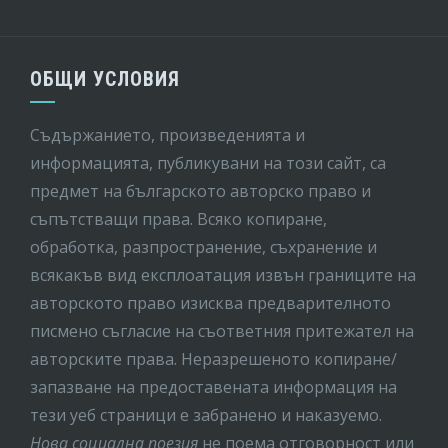
ОБЩИ УСЛОВИЯ
Съдържанието, произведенията и
информацията, публикувани на този сайт, са
предмет на бългaрското авторско право и
съпътстващи права. Всяко копиране,
обработка, разпространение, съхранение и
всякакъв вид експлоатация извън границите на
авторското право изисква предварителното
писмено съгласие на съответния притежател на
авторските права. Неразрешеното копиране/
запазване на предоставената информация на
тези уеб страници е забранено и наказуемо.
Нова социална поезия
не поема отговорност или