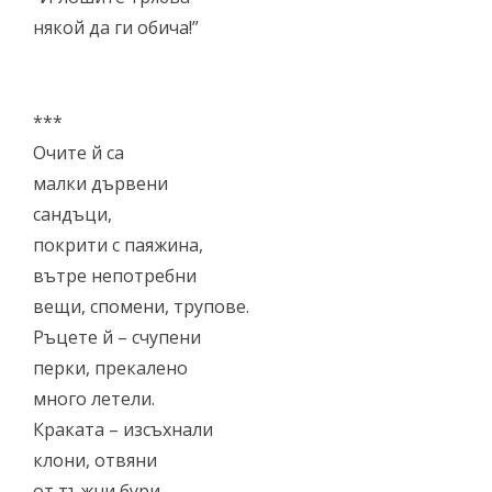
някой да ги обича!”
***
Очите й са
малки дървени
сандъци,
покрити с паяжина,
вътре непотребни
вещи, спомени, трупове.
Ръцете й – счупени
перки, прекалено
много летели.
Краката – изсъхнали
клони, отвяни
от тъжни бури,