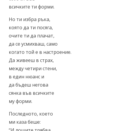
всичките ти форми.
Но ти избра ръка,
която да ти посяга,
очите ти да плачат,
да се усмихваш, само
когато той е в настроение.
Да живееш в страх,
между четири стени,
в един нюанс и
да бъдеш негова
сянка във всичките
му форми.
Последното, което
ми каза беше:
“И лошите трябва