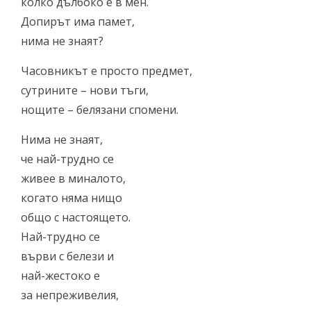
колко дълбоко е в мен.
Допирът има памет,
нима не знаят?
Часовникът е просто предмет,
сутрините – нови тъги,
нощите – белязани спомени.
Нима не знаят,
че най-трудно се
живее в миналото,
когато няма нищо
общо с настоящето.
Най-трудно се
върви с белези и
най-жестоко е
за непреживелия,