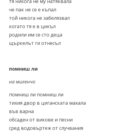
тя никога не му натяквала
че пак не се е къпал
той никога не забелязвал
когато тя е в цикъл
родили им се сто деца
щъркелът ги отнесъл
помниш ли
на миленчо
помниш ли помниш ли
тихия двор в циганската махала
във варна
обсаден от викове и песни
сред водовъртеж от случвания