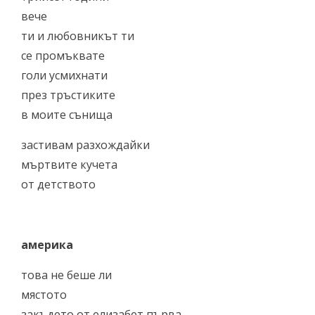
вече
ти и любовникът ти
се промъквате
голи усмихнати
през тръстиките
в моите сънища
застивам разхождайки
мъртвите кучета
от детството
америка
това не беше ли
мястото
закъдето от елизабет първа