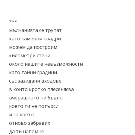
***
мълчанията се трупат
като каменни квадри
можем да построим
километри стени
около нашите невъзможности
като тайни градини
със зазидани входове
в които кротко плесенясва
вчерашното ни бъдно
което ти не потърси
и за което
отново забравих
да ти напомня