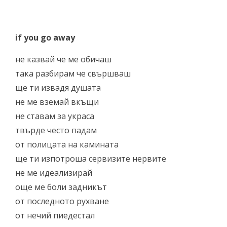
if you go away
не казвай че ме обичаш
така разбирам че свършваш
ще ти извадя душата
не ме вземай вкъщи
не ставам за украса
твърде често падам
от полицата на камината
ще ти изпотроша сервизите нервите
не ме идеализирай
още ме боли задникът
от последното рухване
от нечий пиедестал