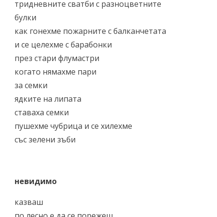
тридневнитe сватби с разноцветните
булки
как гонехме пожарните с балканчетата
и се целехме с барабонки
през стари флумастри
когато нямахме пари
за семки
ядките на липата
ставаха семки
пушехме чубрица и се хилехме
със зелени зъби
невидимо
казваш
по лесно е да се порежеш