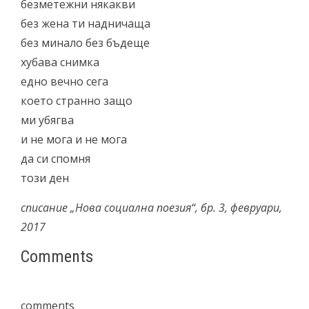
безметежни някакви
без жена ти надничаща
без минало без бъдеще
хубава снимка
едно вечно сега
което странно защо
ми убягва
и не мога и не мога
да си спомня
този ден
списание „Нова социална поезия“, бр. 3, февруари,
2017
Comments
comments