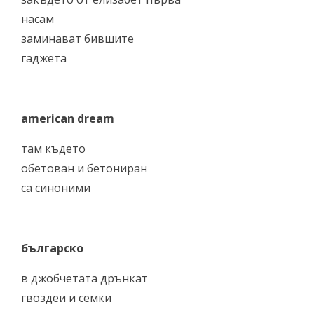
насам
заминават бившите
гаджета
american dream
там където
обетован и бетониран
са синоними
българско
в джобчетата дрънкат
гвоздеи и семки