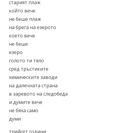
старият плаж
който вече
не беше плаж
на брега на езерото
което вече
не беше
езеро
голото ти тяло
сред тръстиките
химическите заводи
на далечната страна
в заревото на следобеда
и думите вече
не бяха само
думи
трийсет години