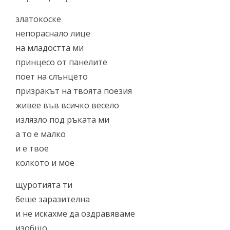
златокоске
непораснало лице
на младостта ми
принцесо от панелите
поет на слънцето
призракът на твоята поезия
живее във всичко весело
излязло под ръката ми
а то е малко
и е твое
колкото и мое
щуротията ти
беше заразителна
и не искахме да оздравяваме
изобщо