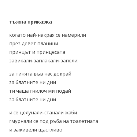
тъжна приказка
когато най-накрая се намерили
през девет планини
принцът и принцесата
завикали-заплакали-запели:
за тинята във нас докрай
за блатните ни дни
ти чаша гнилоч ми подай
за блатните ни дни
и се целунали-станали жаби
гмурнали се под ръба на тоалетната
и заживели щастливо