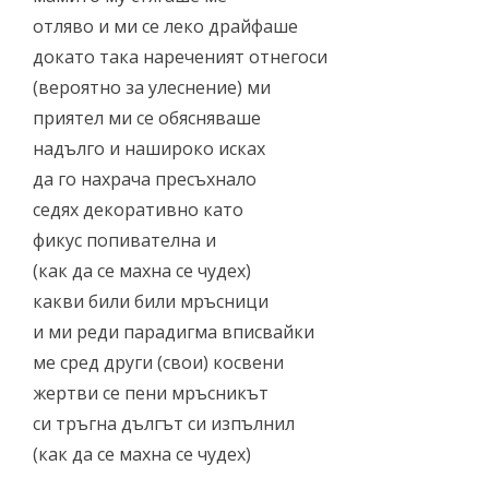
отляво и ми се леко драйфаше
докато така нареченият отнегоси
(вероятно за улеснение) ми
приятел ми се обясняваше
надълго и нашироко исках
да го нахрача пресъхнало
седях декоративно като
фикус попивателна и
(как да се махна се чудех)
какви били били мръсници
и ми реди парадигма вписвайки
ме сред други (свои) косвени
жертви се пени мръсникът
си тръгна дългът си изпълнил
(как да се махна се чудех)