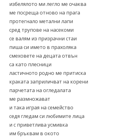
избелялото ми легло ме очаква
ме посреща отново на прага
протегнало метални лапи
сред трупове на насекоми
се валям из призрачни стаи
пиша си името в прахоляка
смеховете на децата отвън
са като плесници
ластичното родно ме притиска
краката заприличват на корени
парчетата на огледалата
ме размножават
и така играя на семейство
седя гледам си любимите лица
и с приветлива усмивка
им бръквам в окото