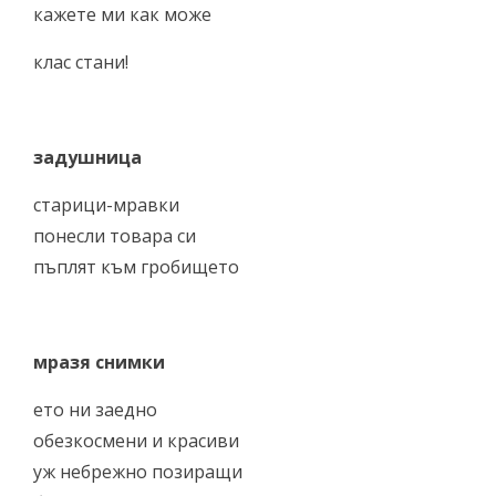
кажете ми как може
клас стани!
задушница
старици-мравки
понесли товара си
пъплят към гробището
мразя снимки
ето ни заедно
обезкосмени и красиви
уж небрежно позиращи