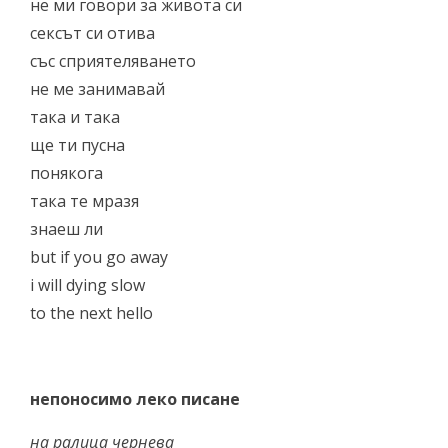
не ми говори за живота си
сексът си отива
със сприятеляването
не ме занимавай
така и така
ще ти пусна
понякога
така те мразя
знаеш ли
but if you go away
i will dying slow
to the next hello
непоносимо леко писане
на ралица чернева