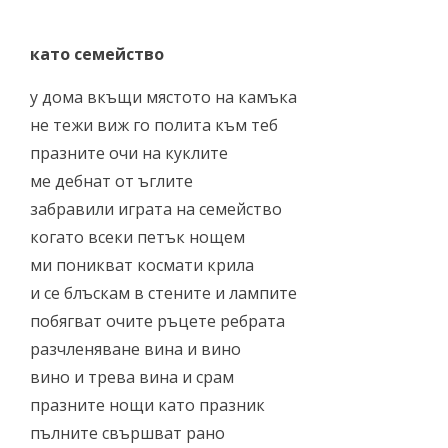
като семейство
у дома вкъщи мястото на камъка
не тежи виж го полита към теб
празните очи на куклите
ме дебнат от ъглите
забравили играта на семейство
когато всеки петък нощем
ми поникват космати крила
и се блъскам в стените и лампите
побягват очите ръцете ребрата
разчленяване вина и вино
вино и трева вина и срам
празните нощи като празник
пълните свършват рано