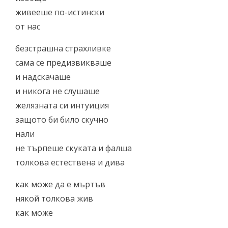
живееше по-истински
от нас
безстрашна страхливке
сама се предизвикваше
и надскачаше
и никога не слушаше
желязната си интуиция
защото би било скучно
нали
не търпеше скуката и фалша
толкова естествена и дива
как може да е мъртъв
някой толкова жив
как може