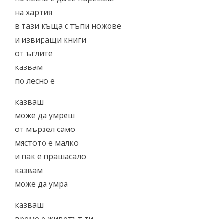
на хартия
в тази къща с тъпи ножове
и извиращи книги
от ъглите
казвам
по лесно е
казваш
може да умреш
от мързел само
мястото е малко
и пак е прашасало
казвам
може да умра
казваш
време е животът ти