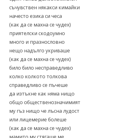
съчувствен някакси кимайки
начесто езика си чеса
(как да се махна се чудех)
приятелски скодоумно
много и празнословно
нещо надълго укриваше
(как да се махна се чудех)
било било несправедливо
колко колкото толкова
справедливо се пъчеше
да изтъкне как няма нищо
общо общественозначимият
му гъз нищо че лъсна лудост
или лицемерие болеше
(как да се махна се чудех)
мамито му стягаше ме