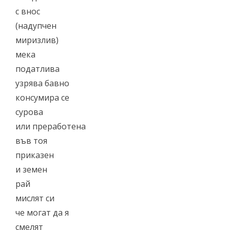
с внос
(надупчен
миризлив)
мека
податлива
узрява бавно
консумира се
сурова
или преработена
във тоя
приказен
и земен
рай
мислят си
че могат да я
смелят