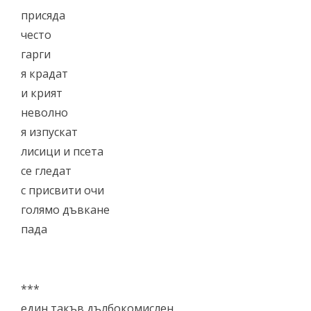
присяда
често
гарги
я крадат
и крият
неволно
я изпускат
лисици и псета
се гледат
с присвити очи
голямо дъвкане
пада
***
един такъв дълбокомислен