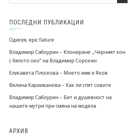
ПОСЛЕДНИ ПУБЛИКАЦИИ
Одисея, epic failure
Владимир Сабоурин – Клониране: „Черният кон
с бялото око“ на Владимир Сорокин
Елисавета Плоскова – Моето име е Яков
Велина Караиванова – Как ли спят совите
Владимир Сабоурин – Бит и душевност на
нашите мутри при смяна на модела
АРХИВ