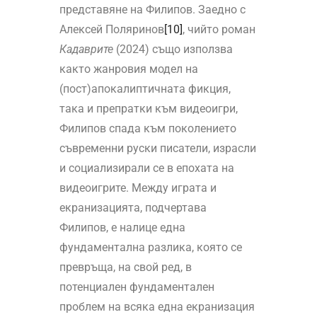
представяне на Филипов. Заедно с
Алексей Поляринов
[10]
, чийто роман
Кадаврите
(2024) също използва
както жанровия модел на
(пост)апокалиптичната фикция,
така и препратки към видеоигри,
Филипов спада към поколението
съвременни руски писатели, израсли
и социализирали се в епохата на
видеоигрите. Между играта и
екранизацията, подчертава
Филипов, е налице една
фундаментална разлика, която се
превръща, на свой ред, в
потенциален фундаментален
проблем на всяка една екранизация