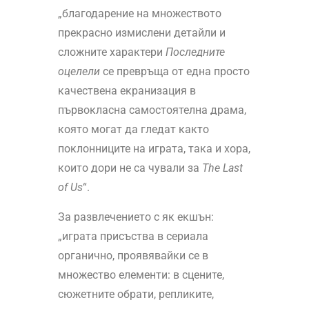
„благодарение на множеството
прекрасно измислени детайли и
сложните характери
Последните
оцелели
се превръща от една просто
качествена екранизация в
първокласна самостоятелна драма,
която могат да гледат както
поклонниците на играта, така и хора,
които дори не са чували за
The
Last
of
Us
“.
За развлечението с як екшън:
„играта присъства в сериала
органично, проявявайки се в
множество елементи: в сцените,
сюжетните обрати, репликите,