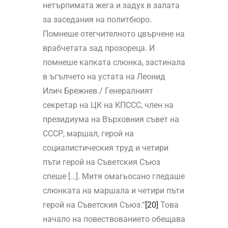
нетърпимата жега и задух в залата
за заседания на политбюро.
Помнеше отегчителното цвърчене на
врабчетата зад прозореца. И
помнеше капката слюнка, застинала
в ъгълчето на устата на Леонид
Илич Брежнев./ Генералният
секретар на ЦК на КПССС, член на
президиума на Върховния съвет на
СССР, маршал, герой на
социалистическия труд и четири
пъти герой на Съветския Съюз
спеше […]. Митя омагьосано гледаше
слюнката на маршала и четири пъти
герой на Съветския Съюз.“
[20]
Това
начало на повествованието обещава