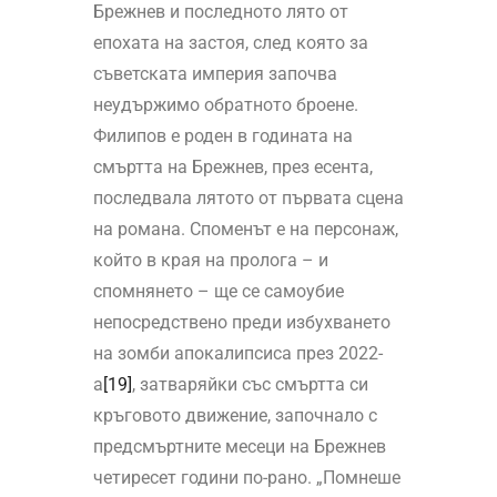
Брежнев и последното лято от
епохата на застоя, след която за
съветската империя започва
неудържимо обратното броене.
Филипов е роден в годината на
смъртта на Брежнев, през есента,
последвала лятото от първата сцена
на романа. Споменът е на персонаж,
който в края на пролога – и
спомнянето – ще се самоубие
непосредствено преди избухването
на зомби апокалипсиса през 2022-
а
[19]
, затваряйки със смъртта си
кръговото движение, започнало с
предсмъртните месеци на Брежнев
четиресет години по-рано. „Помнеше