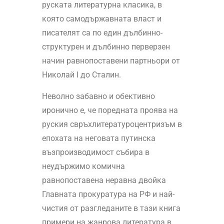
руската литературна класика, в
която самодържавната власт и
писателят са по един дълбинно-
структурен и дълбинно перверзен
начин равнопоставени партньори от
Николай І до Сталин.
Неволно забавно и обективно
иронично е, че поредната проява на
руския свръхлитературоцентризъм в
епохата на неговата путинска
възпроизводимост събира в
неудържимо комична
равнопоставена неравна двойка
Главната прокуратура на РФ и най-
чистия от разгледаните в тази книга
примери на жанрова литература в