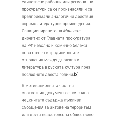
единствено районни или регионални
прокуратури са се произнасяли и са
предприемали аналогични действия
спрямо литературни произведения.
Санкционирането на
Мишката
директно от Главната прокуратура
на РФ неволно и комично бележи
нова степен в традиционните
отношения между държава и
литература в руската култура през
последните двеста години.
[2]
В мотивационната част на
съответния документ се пояснява,
че „книгата съдържа лъжливи
съобщения за актове на тероризъм
или друга недостоверна обществено