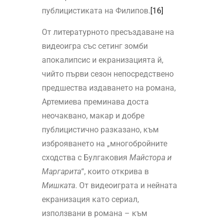
публицистиката на Филипов.
[16]
От литературното пресъздаване на
видеоигра със сетинг зомби
апокалипсис и екранизацията й,
чийто първи сезон непосредствено
предшества издаването на романа,
Артемиева преминава доста
неочаквано, макар и добре
публицистично разказано, към
изброяването на „многобройните
сходства с Булгаковия
Майстора и
Маргарита
“, които открива в
Мишката
. От видеоиграта и нейната
екранизация като сериал,
използвани в романа – към