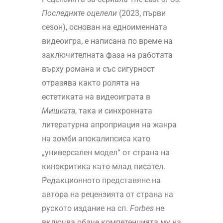
Последните оцелели
(2023, първи
сезон), основан на едноименната
видеоигра, е написана по време на
заключителната фаза на работата
върху романа и със сигурност
отразява както ролята на
естетиката на видеоиграта в
Мишката
, така и синхронната
литературна апроприация на жанра
на зомби апокалипсиса като
„универсален модел“ от страна на
кинокритика като млад писател.
Редакционното представяне на
автора на рецензията от страна на
руското издание на сп.
Forbes
не
включва обаче компетенцията му на