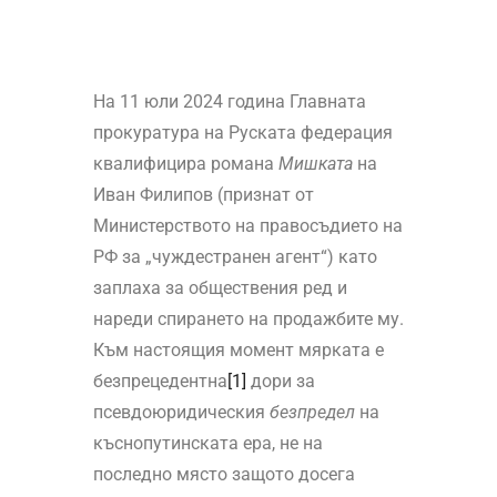
На 11 юли 2024 година Главната
прокуратура на Руската федерация
квалифицира романа
Мишката
на
Иван Филипов (признат от
Министерството на правосъдието на
РФ за „чуждестранен агент“) като
заплаха за обществения ред и
нареди спирането на продажбите му.
Към настоящия момент мярката е
безпрецедентна
[1]
дори за
псевдоюридическия
безпредел
на
къснопутинската ера, не на
последно място защото досега