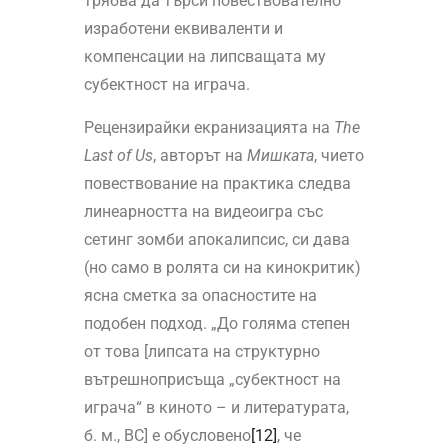
трябва да търси повествователно
изработени еквиваленти и
компенсации на липсващата му
субектност на играча.
Рецензирайки екранизацията на
The
Last
of
Us
, авторът на
Мишката
, чието
повествование на практика следва
линеарността на видеоигра със
сетинг зомби апокалипсис, си дава
(но само в ролята си на кинокритик)
ясна сметка за опасностите на
подобен подход. „До голяма степен
от това [липсата на структурно
вътрешноприсъща „субектност на
играча“ в киното – и литературата,
б. м., ВС] е обусловено
[12]
, че