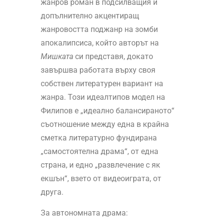
жанров роман в подсилващия и
допълнително акцентиращ
жанровостта поджанр на зомби
апокалипсиса, който авторът на
Мишката
си представя, докато
завършва работата върху своя
собствен литературен вариант на
жанра. Този идеалтипов модел на
Филипов е „идеално балансираното“
съотношение между една в крайна
сметка литературно фундирана
„самостоятелна драма“, от една
страна, и едно „развлечение с як
екшън“, взето от видеоиграта, от
друга.
За автономната драма: