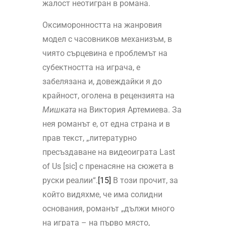
жалост неотигран в романа.
Оксиморонността на жанровия
модел с часовников механизъм, в
чиято сърцевина е проблемът на
субектността на играча, е
забелязана и, довеждайки я до
крайност, оголена в рецензията на
Мишката
на Виктория Артемиева. За
нея романът е, от една страна и в
прав текст, „литературно
пресъздаване на видеоиграта Last
of Us [sic] с пренасяне на сюжета в
руски реалии“.
[15]
В този прочит, за
който видяхме, че има солидни
основания, романът „дължи много
на играта – на първо място,