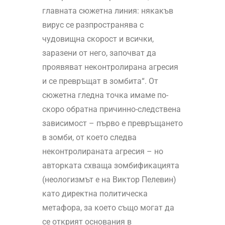
главната сюжетна линия: някакъв
вирус се разпространява с
чудовищна скорост и всички,
заразени от него, започват да
проявяват неконтролирана агресия
и се превръщат в зомбита“. От
сюжетна гледна точка имаме по-
скоро обратна причинно-следствена
зависимост – първо е превръщането
в зомби, от което следва
неконтролираната агресия – но
авторката схваща зомбификацията
(неологизмът е на Виктор Пелевин)
като директна политическа
метафора, за което също могат да
се открият основания в