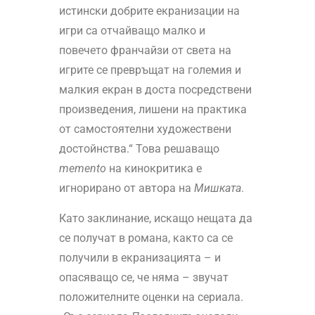
истински добрите екранизации на
игри са отчайващо малко и
повечето франчайзи от света на
игрите се превръщат на големия и
малкия екран в доста посредствени
произведения, лишени на практика
от самостоятелни художествени
достойнства.“ Това решаващо
memento
на кинокритика е
игнорирано от автора на
Мишката
.
Като заклинание, искащо нещата да
се получат в романа, както са се
получили в екранизацията – и
опасяващо се, че няма – звучат
положителните оценки на сериала.