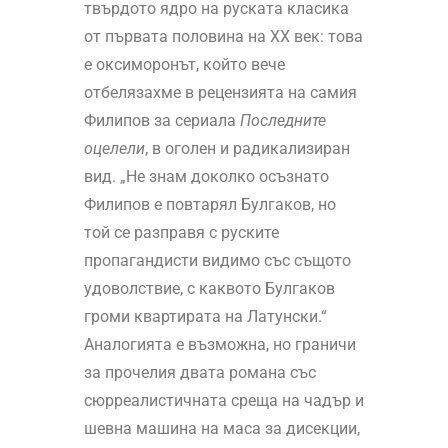
твърдото ядро на руската класика
от първата половина на ХХ век: това
е оксиморонът, който вече
отбелязахме в рецензията на самия
Филипов за сериала
Последните
оцелели
, в оголен и радикализиран
вид. „Не знам доколко осъзнато
Филипов е повтарял Булгаков, но
той се разправя с руските
пропагандисти видимо със същото
удоволствие, с каквото Булгаков
громи квартирата на Латунски.“
Аналогията е възможна, но граничи
за прочелия двата романа със
сюрреалистичната среща на чадър и
шевна машина на маса за дисекции,