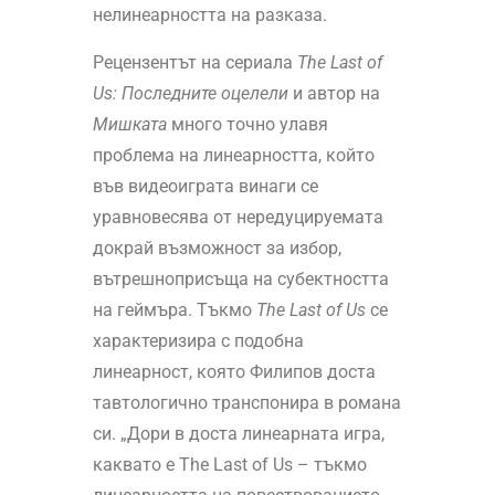
нелинеарността на разказа.
Рецензентът на сериала
The
Last
of
Us: Последните оцелели
и автор на
Мишката
много точно улавя
проблема на линеарността, който
във видеоиграта винаги се
уравновесява от нередуцируемата
докрай възможност за избор,
вътрешноприсъща на субектността
на геймъра. Тъкмо
The
Last
of
Us
се
характеризира с подобна
линеарност, която Филипов доста
тавтологично транспонира в романа
си. „Дори в доста линеарната игра,
каквато е The Last of Us – тъкмо