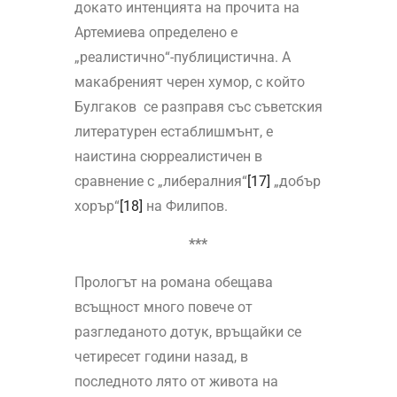
докато интенцията на прочита на
Артемиева определено е
„реалистично“-публицистична. А
макабреният черен хумор, с който
Булгаков се разправя със съветския
литературен естаблишмънт, е
наистина сюрреалистичен в
сравнение с „либералния“
[17]
„добър
хорър“
[18]
на Филипов.
***
Прологът на романа обещава
всъщност много повече от
разгледаното дотук, връщайки се
четиресет години назад, в
последното лято от живота на