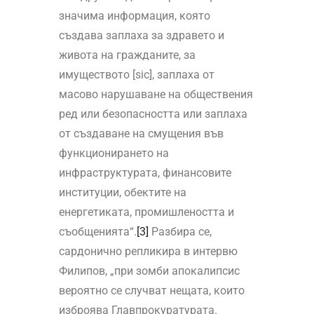
значима информация, която
създава заплаха за здравето и
живота на гражданите, за
имуществото [sic], заплаха от
масово нарушаване на обществения
ред или безопасността или заплаха
от създаване на смущения във
функционирането на
инфраструктурата, финансовите
институции, обектите на
енергетиката, промишлеността и
съобщенията“.
[3]
Разбира се,
сардонично репликира в интервю
Филипов, „при зомби апокалипсис
вероятно се случват нещата, които
изброява Главпрокуратурата.