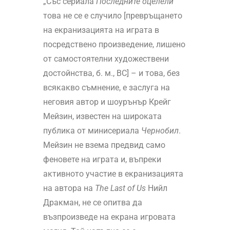
„Със сериала
Последните оцелели
това не се е случило [превръщането
на екранизацията на играта в
посредствено произведение, лишено
от самостоятелни художествени
достойнства, б. м., ВС] – и това, без
всякакво съмнение, е заслуга на
неговия автор и шоурънър Крейг
Мейзин, известен на широката
публика от минисериала
Чернобил
.
Мейзин не взема предвид само
феновете на играта и, въпреки
активното участие в екранизацията
на автора на
The
Last
of
Us
Нийл
Дракман, не се опитва да
възпроизведе на екрана игровата