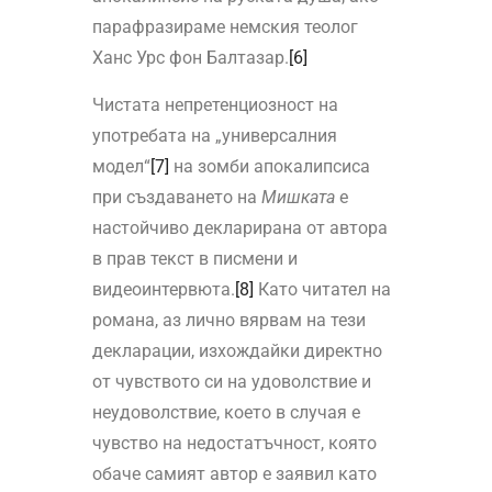
парафразираме немския теолог
Ханс Урс фон Балтазар.
[6]
Чистата непретенциозност на
употребата на „универсалния
модел“
[7]
на зомби апокалипсиса
при създаването на
Мишката
e
настойчиво декларирана от автора
в прав текст в писмени и
видеоинтервюта.
[8]
Като читател на
романа, аз лично вярвам на тези
декларации, изхождайки директно
от чувството си на удоволствие и
неудоволствие, което в случая е
чувство на недостатъчност, която
обаче самият автор е заявил като