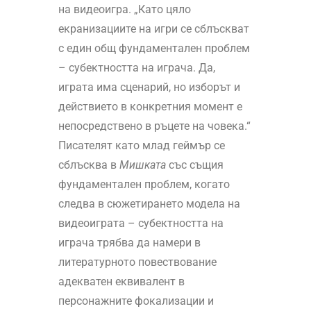
на видеоигра. „Като цяло
екранизациите на игри се сблъскват
с един общ фундаментален проблем
– субектността на играча. Да,
играта има сценарий, но изборът и
действието в конкретния момент е
непосредствено в ръцете на човека.“
Писателят като млад геймър се
сблъсква в
Мишката
със същия
фундаментален проблем, когато
следва в сюжетирането модела на
видеоиграта – субектността на
играча трябва да намери в
литературното повествование
адекватен еквивалент в
персонажните фокализации и