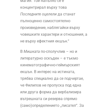
магия. Той напълно се е
концентрирал върху това
Последните оцелели
да станат
пълноценно самостоятелно
произведение, наблягайки върху
човешките характери и отношения, а
не върху ефектния екшън.“
В
Мишката
по-сполучлив – но и
литературно оскъден – е тъкмо
кинематографично-геймърският
екшън. В интерес на истината,
трябва специално да се подчертае,
че Филипов не пропуска под една
или друга форма да вербализира
вътрешната си резерва спрямо
(само)определението „писател“. За