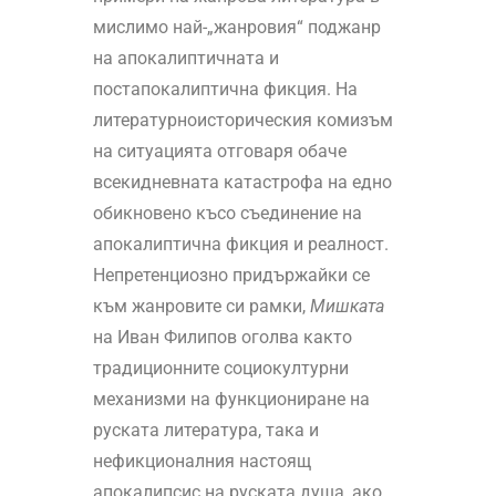
мислимо най-„жанровия“ поджанр
на апокалиптичната и
постапокалиптична фикция. На
литературноисторическия комизъм
на ситуацията отговаря обаче
всекидневната катастрофа на едно
обикновено късо съединение на
апокалиптична фикция и реалност.
Непретенциозно придържайки се
към жанровите си рамки,
Мишката
на Иван Филипов оголва както
традиционните социокултурни
механизми на функциониране на
руската литература, така и
нефикционалния настоящ
апокалипсис на руската душа, ако