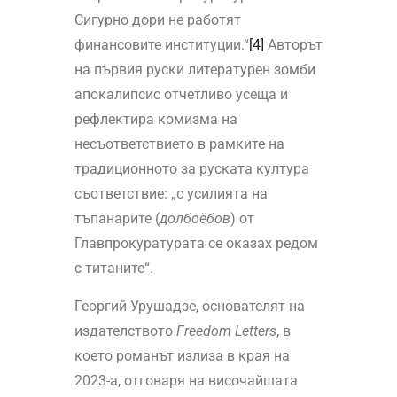
Сигурно дори не работят
финансовите институции.“
[4]
Авторът
на първия руски литературен зомби
апокалипсис отчетливо усеща и
рефлектира комизма на
несъответствието в рамките на
традиционното за руската култура
съответствие: „с усилията на
тъпанарите (
долбоёбов
) от
Главпрокуратурата се оказах редом
с титаните“.
Георгий Урушадзе, основателят на
издателството
Freedom
Letters
, в
което романът излиза в края на
2023-а, отговаря на височайшата