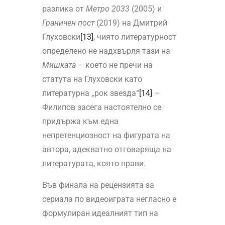
разлика от
Метро 2033
(2005) и
Граничен пост
(2019) на Дмитрий
Глуховски
[13]
, чиято литературност
определено не надхвърля тази на
Мишката
– което не пречи на
статута на Глуховски като
литературна „рок звезда“
[14]
–
Филипов засега настоятелно се
придържа към една
непретенциозност на фигурата на
автора, адекватно отговаряща на
литературата, която прави.
Във финала на рецензията за
сериала по видеоиграта негласно е
формулиран идеалният тип на