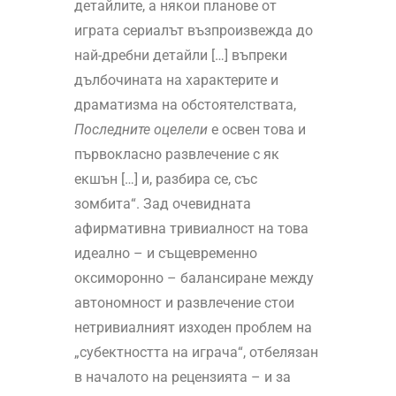
детайлите, а някои планове от
играта сериалът възпроизвежда до
най-дребни детайли […] въпреки
дълбочината на характерите и
драматизма на обстоятелствата,
Последните оцелели
е освен това и
първокласно развлечение с як
екшън […] и, разбира се, със
зомбита“. Зад очевидната
афирмативна тривиалност на това
идеално – и същевременно
оксиморонно – балансиране между
автономност и развлечение стои
нетривиалният изходен проблем на
„субектността на играча“, отбелязан
в началото на рецензията – и за