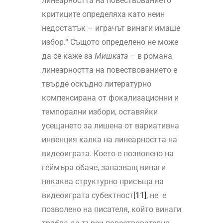
линеарността на повествованието
критиците определяха като неин
недостатък – играчът винаги имаше
избор.“ Същото определено не може
да се каже за
Мишката
– в романа
линеарността на повествованието е
твърде оскъдно литературно
компенсирана от фокализационни и
темпорални избори, оставяйки
усещането за лишена от вариативна
инвенция калка на линеарността на
видеоиграта. Което е позволено на
геймъра обаче, запазващ винаги
някаква структурно присъща на
видеоиграта субектност
[11]
, не е
позволено на писателя, който винаги