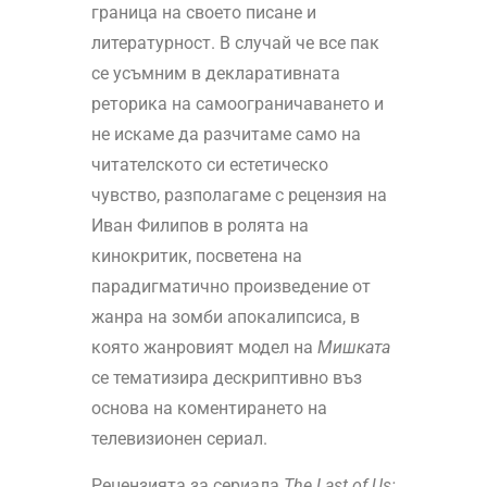
граница на своето писане и
литературност. В случай че все пак
се усъмним в декларативната
реторика на самоограничаването и
не искаме да разчитаме само на
читателското си естетическо
чувство, разполагаме с рецензия на
Иван Филипов в ролята на
кинокритик, посветена на
парадигматично произведение от
жанра на зомби апокалипсиса, в
която жанровият модел на
Мишката
се тематизира дескриптивно въз
основа на коментирането на
телевизионен сериал.
Рецензията за сериала
The
Last
of
Us: