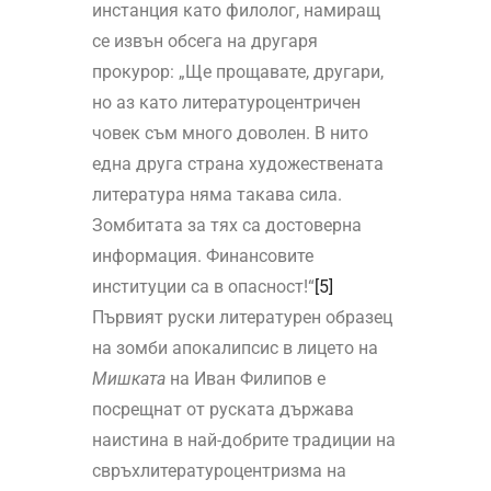
инстанция като филолог, намиращ
се извън обсега на другаря
прокурор: „Ще прощавате, другари,
но аз като литературоцентричен
човек съм много доволен. В нито
една друга страна художествената
литература няма такава сила.
Зомбитата за тях са достоверна
информация. Финансовите
институции са в опасност!“
[5]
Първият руски литературен образец
на зомби апокалипсис в лицето на
Мишката
на Иван Филипов е
посрещнат от руската държава
наистина в най-добрите традиции на
свръхлитературоцентризма на