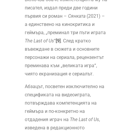
писател, издал преди две години
първия си роман –
Сянката
(2021) –
а единствено на кинокритика и
геймъра, „преминал три пъти играта
The
Last
of
Us
“
[9]
. След кратко
въвеждане в сюжета и основните
персонажи на сериала, рецензентът
преминава към „великата игра“,
чиято екранизация е сериалът.
Абзацът, посветен изключително на
спецификата на видеоиграта,
потвърждава компетенцията на
геймъра и по-конкретно на
отдадения играч на
The
Last
of
Us
,
изведена в редакционното