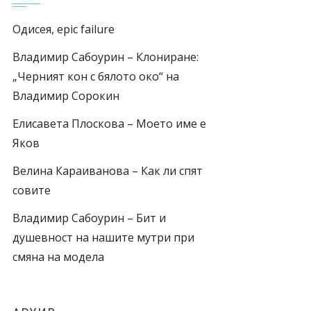
Одисея, epic failure
Владимир Сабоурин – Клониране:
„Черният кон с бялото око“ на
Владимир Сорокин
Елисавета Плоскова – Моето име е
Яков
Велина Караиванова – Как ли спят
совите
Владимир Сабоурин – Бит и
душевност на нашите мутри при
смяна на модела