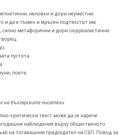
 непоетични, неловки и дори неуместни.
то и да е тъмен и мръсен подтекстът им.
и, силно метафорични и дори сюрреалистични.
творец.
о.
ата пустота.
а.
руни, поете.
л на българските писатели
лно-критически текст може да се нарече
лгогодишни наблюдения върху общественото
ъм) на тогавашния председател на СБП. Повод за