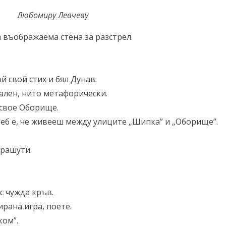
Любомиру Левчеву
 въображаема стена за разстрел.
 свой стих и бял Дунав.
ален, нито метафорически.
 свое Оборище.
теб е, че живееш между улиците „Шипка” и „Оборище”.
арашути.
с чужда кръв.
рана игра, поете.
ком”.