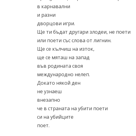
в карнавални
и разни
дворцови игри.
Ще ти бъдат другари злодеи, не поети
или поети със слова от лигнин.
Ще се кълчиш на изток,
ще се мяташ на запад
във родината своя
международно нелеп.
Докато някой ден
не узнаеш
внезапно
че в страната на убити поети
си на убийците
поет.