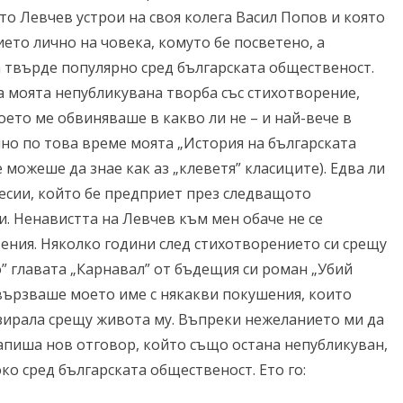
то Левчев устрои на своя колега Васил Попов и която
ето лично на човека, комуто бе посветено, а
а твърде популярно сред българската общественост.
на моята непубликувана творба със стихотворение,
оето ме обвиняваше в какво ли не – и най-вече в
чно по това време моята „История на българската
 можеше да знае как аз „клеветя” класиците). Едва ли
есии, който бе предприет през следващото
. Ненавистта на Левчев към мен обаче не се
ения. Няколко години след стихотворението си срещу
” главата „Карнавал” от бъдещия си роман „Убий
свързваше моето име с някакви покушения, които
зирала срещу живота му. Въпреки нежеланието ми да
апиша нов отговор, който също остана непубликуван,
о сред българската общественост. Ето го: