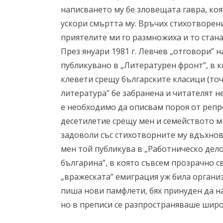
написването му бе зловещата гавра, коя
ускори смъртта му. Връчих стихотворени
приятелите ми го размножиха и то стан
През януари 1981 г. Левчев „отговори” 
публикувано в „Литературен фронт”, в к
клевети срещу българските класици (то
литература” бе забранена и читателят не
е необходимо да описвам пороя от репр
десетилетие срещу мен и семейството ми
задоволи със стихотворните му вдъхнов
мен той публикува в „Работническо дело
българина”, в която съвсем прозрачно 
„вражеската” емиграция уж била органи
пиша нови памфлети, бях принуден да н
но в преписи се разпространяваше широк