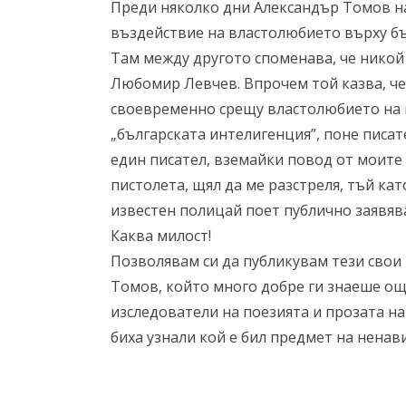
Преди няколко дни Александър Томов на
въздействие на властолюбието върху бъ
Там между другото споменава, че никой
Любомир Левчев. Впрочем той казва, че
своевременно срещу властолюбието на 
„българската интелигенция”, поне писат
един писател, вземайки повод от моите 
пистолета, щял да ме разстреля, тъй кат
известен полицай поет публично заявява
Каква милост!
Позволявам си да публикувам тези свои т
Томов, който много добре ги знаеше ощ
изследователи на поезията и прозата н
биха узнали кой е бил предмет на ненави