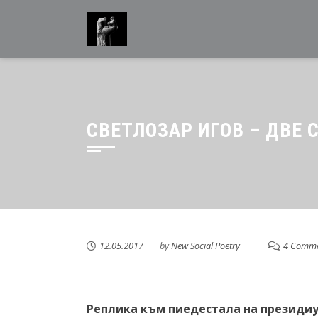
Skip
to
content
СВЕТЛОЗАР ИГОВ – ДВЕ 
12.05.2017
by
New Social Poetry
4 Comme
Реплика към пиедестала на президи