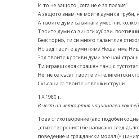
И то не защото „сега не е за поезия”.
А защото знам, че моите думи са груби,
А твоите думи са винаги уместни, колко
Твоите думи са винаги хубави, поетичн
Безспорно, ти си много талантлив стихо
Но зад твоите думи няма Неща, има Нищ
Зад твоите красиви думи зее най-страшн
Ти играеш своя страшен танц с пустотат
Не, не се късат твоите интелигентски ст
Скъсани са твоите човешки струни.
1.Х.1980 г.
В чест на четвъртия национален коктей
Това стихотворение (ако подобен социа
„стихотворение”) бе написано след дъ
поведение и граждански морал (= циниз