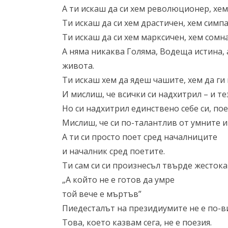
А ти искаш да си хем революционер, хем
Ти искаш да си хем драстичен, хем симп
Ти искаш да си хем марксичен, хем сомн
А няма никаква Голяма, Водеща истина,
живота.
Ти искаш хем да ядеш чашите, хем да ги
И мислиш, че всички си надхитрил – и тез
Но си надхитрил единствено себе си, пое
Мислиш, че си по-талантлив от умните и
А ти си просто поет сред началниците
и началник сред поетите.
Ти сам си си произнесъл твърде жесток
„А който не е готов да умре
той вече е мъртъв”
Пиедесталът на президиумите не е по-ви
Това, което казвам сега, не е поезия.