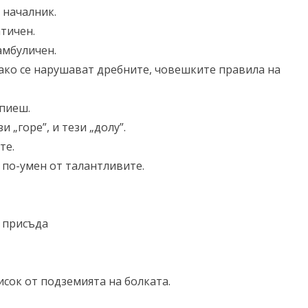
 началник.
атичен.
амбуличен.
 ако се нарушават дребните, човешките правила на
 пиеш.
и „горе”, и тези „долу”.
те.
 по-умен от талантливите.
а присъда
сок от подземията на болката.