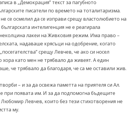
писа в „Демокрация” текст за пагубното
лгарските писатели по времето на тоталитаризма.
 не се осмелил да се изправи срещу властолюбието на
 българската интелигенция не е реагирала
неколцина лакеи на Живковия режим. Има право –
елската, надаваше крясъци на одобрение, когато
„посегателства” срещу Левчев, че ако си носел
о хора като мен не трябвало да живеят. А един
ше, че трябвало да благодаря, че са ме оставили жив.
ворби – и за да освежа паметта на приятеля си Ал.
е при появата им. И за да подпомогна бъдещите
а Любомир Левчев, които без тези стихотворения не
стта му.