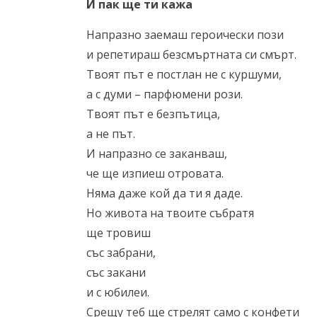
И пак ще ти кажа
Напразно заемаш героически пози
и репетираш безсмъртната си смърт.
Твоят път е постлан не с куршуми,
а с думи – парфюмени рози.
Твоят път е безпътица,
а не път.
И напразно се заканваш,
че ще изпиеш отровата.
Няма даже кой да ти я даде.
Но живота на твоите събратя
ще тровиш
със забрани,
със закани
и с юбилеи.
Срещу теб ще стрелят само с конфети