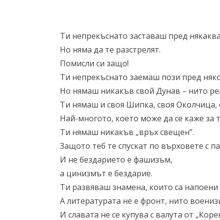
Ти непрекъснато заставаш пред някаква
Но няма да те разстрелят.
Помисли си защо!
Ти непрекъснато заемаш пози пред някой
Но нямаш никакъв свой Дунав – нито ре
Ти нямаш и своя Шипка, своя Околчица,
Най-многото, което може да се каже за 
Ти нямаш никакъв „връх свещен”.
Защото теб те спускат по върховете с п
И не бездарието е фашизъм,
а цинизмът е бездарие.
Ти развяваш знамена, които са напоени 
А литературата не е фронт, нито военизи
И славата не се купува с валута от „Коре