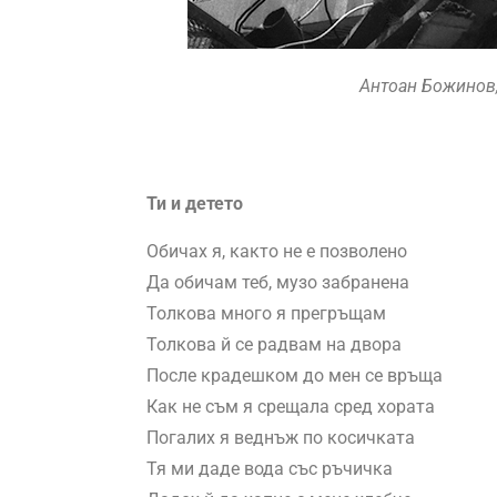
Антоан Божинов,
Ти и детето
Обичах я, както не е позволено
Да обичам теб, музо забранена
Толкова много я прегръщам
Толкова й се радвам на двора
После крадешком до мен се връща
Как не съм я срещала сред хората
Погалих я веднъж по косичката
Тя ми даде вода със ръчичка