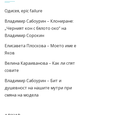
Одисея, epic failure
Владимир Сабоурин – Клониране:
„Черният кон с бялото око“ на
Владимир Сорокин
Елисавета Плоскова – Моето име е
Яков
Велина Караиванова – Как ли спят
совите
Владимир Сабоурин – Бит и
душевност на нашите мутри при
смяна на модела