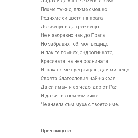
Дадох й да хапне с мене хлебче
Пяхме тъжно, пяхме смешно
Редихме си цветя на прага –
До свещите да грее нещо
Не я забравих чак до Прага
Но забравях теб, моя вещице
И пак те помнех, андрогинната,
Красивата, на нея роднината
И щом не ме прегръщаш, дай ми вещо
Своята благословия най-накрая
Да си имам и аз чедо, дар от Рая
И да си те спомням зиме
Че знаела съм муза с твоето име.
През нищото