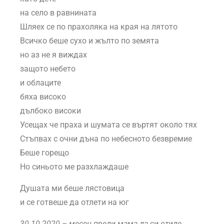
на село в равнината
Шляех се по прахоляка на края на лятото
Всичко беше сухо и жълто по земята
но аз не я виждах
защото небето
и облаците
бяха високо
дълбоко високи
Усещах че праха и шумата се въртят около тях
Стъпвах с очни дъна по небесното безвремие
Беше горещо
Но синьото ме разхлаждаше
Душата ми беше лястовица
и се готвеше да отлети на юг
30.10.2020 – месец преди мама да си отиде