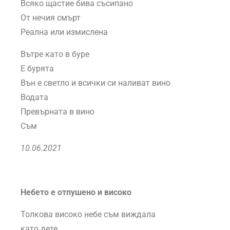
Всяко щастие бива съсипано
От нечия смърт
Реална или измислена
Вътре като в буре
Е бурята
Вън е светло и всички си наливат вино
Водата
Превърната в вино
Съм
10.06.2021
Небето е отпушено и високо
Толкова високо небе съм виждала
като дете