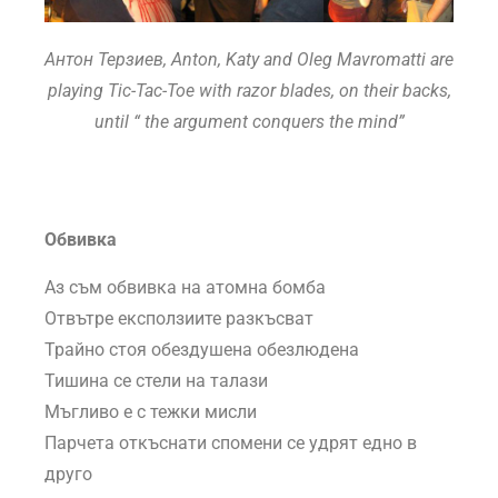
Антон Терзиев, Anton, Katy and Oleg Mavromatti are
playing Tic-Tac-Toe with razor blades, on their backs,
until “ the argument conquers the mind”
Обвивка
Аз съм обвивка на атомна бомба
Отвътре ексползиите разкъсват
Трайно стоя обездушена обезлюдена
Тишина се стели на талази
Мъгливо е с тежки мисли
Парчета откъснати спомени се удрят едно в
друго