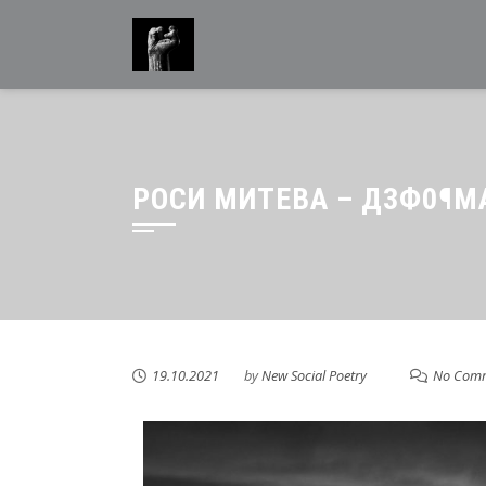
РОСИ МИТЕВА – Д3Ф0¶М
19.10.2021
by
New Social Poetry
No Com