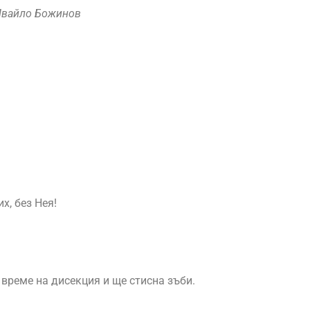
вайло Божинов
х, без Нея!
 време на дисекция и ще стисна зъби.