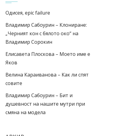
Одисея, epic failure
Владимир Сабоурин – Клониране:
„Черният кон с бялото око“ на
Владимир Сорокин
Елисавета Плоскова – Моето име е
Яков
Велина Караиванова – Как ли спят
совите
Владимир Сабоурин – Бит и
душевност на нашите мутри при
смяна на модела