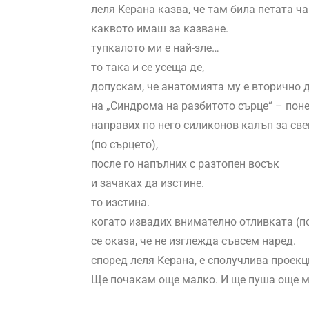
леля Керана казва, че там била петата ч
каквото имаш за казване.
тупкалото ми е най-зле…
то така и се усеща де,
допускам, че анатомията му е вторично
на „Синдрома на разбитото сърце“ – поне
направих по него силиконов калъп за св
(по сърцето),
после го напълних с разтопен восък
и зачаках да изстине.
то изстина.
когато извадих внимателно отливката (по
се оказа, че не изглежда съвсем наред.
според леля Керана, е сполучлива проекц
Ще почакам още малко. И ще пуша още м