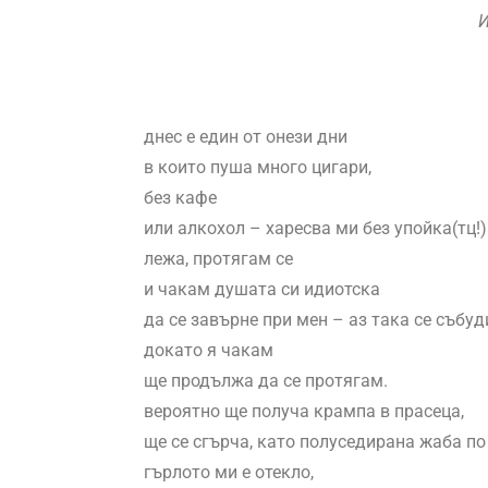
И
днес е един от онези дни
в които пуша много цигари,
без кафе
или алкохол – харесва ми без упойка(тц!)
лежа, протягам се
и чакам душата си идиотска
да се завърне при мен – аз така се събуди
докато я чакам
ще продължа да се протягам.
вероятно ще получа крампа в прасеца,
ще се сгърча, като полуседирана жаба по
гърлото ми е отекло,