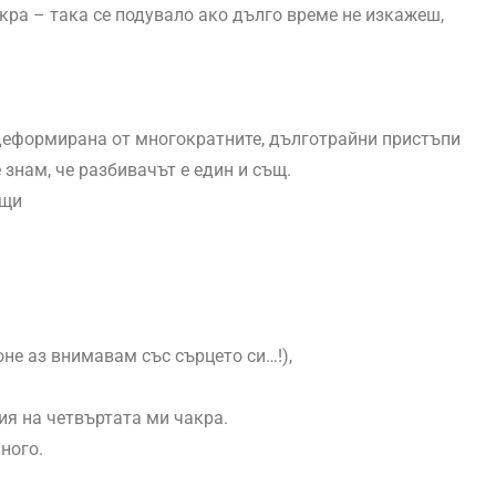
акра – така се подувало ако дълго време не изкажеш,
 деформирана от многократните, дълготрайни пристъпи
 знам, че разбивачът е един и същ.
ещи
не аз внимавам със сърцето си…!),
ия на четвъртата ми чакра.
ного.