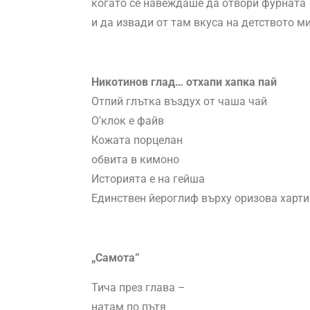
когато се навеждаше да отвори фурната
и да извади от там вкуса на детството ми
Никотинов глад… отхапи хапка пай
Отпий глътка въздух от чаша чай
О’клок е файв
Кожата порцелан
обвита в кимоно
Историята е на гейша
Единствен йероглиф върху оризова харти
„Самота”
Тича през глава –
натам по пътя