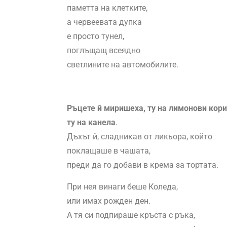
паметта на клетките,
а червеевата дупка
е просто тунел,
поглъщащ всеядно
светлините на автомобилите.
Ръцете й миришеха, ту на лимонови кори
ту на канела
.
Дъхът й, сладникав от ликьора, който
поклащаше в чашата,
преди да го добави в крема за тортата.
При нея винаги беше Коледа,
или имах рожден ден.
А тя си подпираше кръста с ръка,