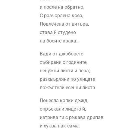
и после на обратно.
С разчорлена коса,
Повлечена от вятъра,
става й студено
на босите крака…
Вади от джобовете
събирани с годините,
ненужни листи и пера;
разхвърляни по улицата
пожълтели есенни листа.
Понесла капки дъжд,
опръскали лицето й,
изтрива ги с ръкава дрипав
и хуква пак сама.