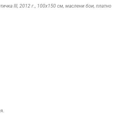
чка III, 2012 г., 100х150 см, маслени бои, платно
я.