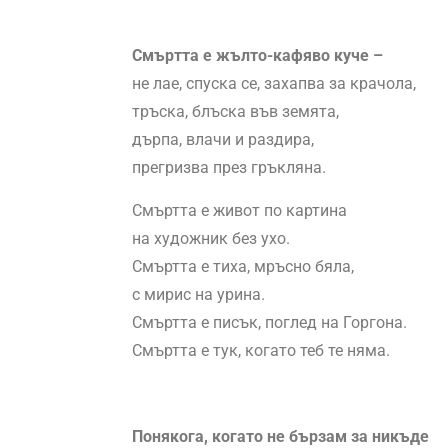
Смъртта е жълто-кафяво куче –
не лае, спуска се, захапва за крачола,
тръска, блъска във земята,
дърпа, влачи и раздира,
прегризва през гръкляна.
Смъртта е живот по картина
на художник без ухо.
Смъртта е тиха, мръсно бяла,
с мирис на урина.
Смъртта е писък, поглед на Горгона.
Смъртта е тук, когато теб те няма.
Понякога, когато не бързам за никъде