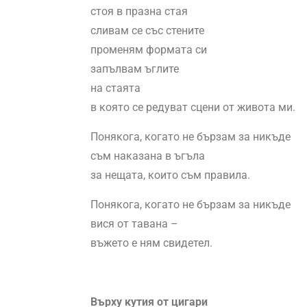
стоя в празна стая
сливам се със стените
променям формата си
запълвам ъглите
на стаята
в която се редуват сцени от живота ми.
Понякога, когато не бързам за никъде
съм наказана в ъгъла
за нещата, които съм правила.
Понякога, когато не бързам за никъде
вися от тавана –
въжето е ням свидетел.
Върху кутия от цигари