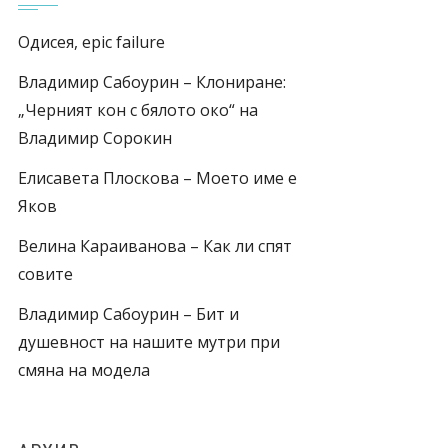
Одисея, epic failure
Владимир Сабоурин – Клониране:
„Черният кон с бялото око“ на
Владимир Сорокин
Елисавета Плоскова – Моето име е
Яков
Велина Караиванова – Как ли спят
совите
Владимир Сабоурин – Бит и
душевност на нашите мутри при
смяна на модела