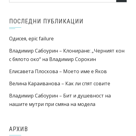
ПОСЛЕДНИ ПУБЛИКАЦИИ
Одисея, epic failure
Владимир Сабоурин – Клониране: „Черният кон
с бялото око“ на Владимир Сорокин
Елисавета Плоскова – Моето име е Яков
Велина Караиванова – Как ли спят совите
Владимир Сабоурин – Бит и душевност на
нашите мутри при смяна на модела
АРХИВ