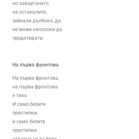
но завъртането
на останалите,
зейнали дълбоко, да
не може напосоки да
предотврати.
На първа фронтова
На първа фронтова.
на първа фронтова
е тихо.
И само белите
престилки,
и само белите
престилки
отдавна не са бели.