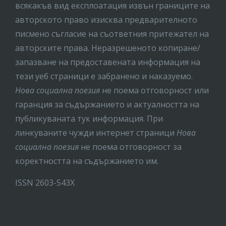
всякакъв вид експлоатация извън границите на
авторското право изисква предварителното
писмено съгласие на съответния притежател на
авторските права. Неразрешеното копиране/
запазване на предоставената информация на
тези уеб страници е забранено и наказуемо.
Нова социална поезия
не поема отговорност или
гаранция за съдържанието и актуалността на
публикуваната тук информация. При
линкуваните чужди интернет страници
Нова
социална поезия
не поема отговорност за
коректността на съдържанието им.
ISSN 2603-543X