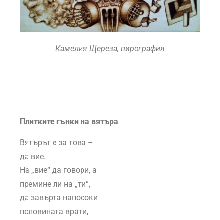
Камелия Щерева, пирография
Плитките гънки
на вятъра
Вятърът е за това –
да вие.
На „вие“ да говори, а
премине ли на „ти“,
да завърта напосоки
половината врати,