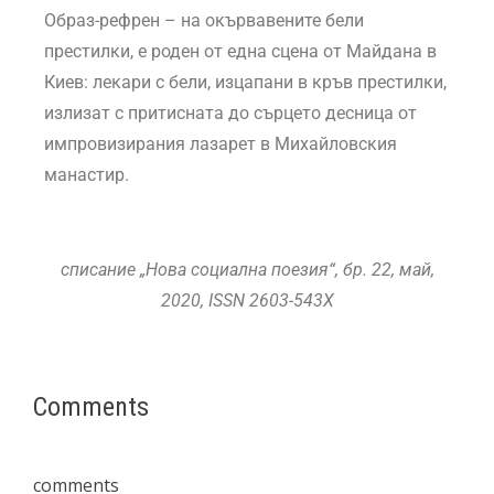
Образ-рефрен – на окървавените бели
престилки, е роден от една сцена от Майдана в
Киев: лекари с бели, изцапани в кръв престилки,
излизат с притисната до сърцето десница от
импровизирания лазарет в Михайловския
манастир.
списание „Нова социална поезия“, бр. 22, май,
2020,
ISSN
2603-543X
Comments
comments