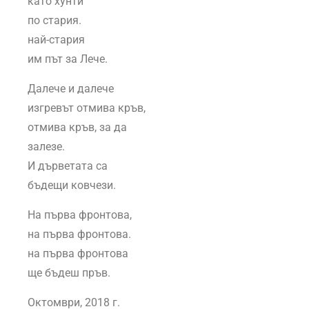
като хунти
по стария.
най-стария
им път за Лече.
Далече и далече
изгревът отмива кръв,
отмива кръв, за да
залезе.
И дърветата са
бъдещи ковчези.
На първа фронтова,
на първа фронтова.
на първа фронтова
ще бъдеш пръв.
Октомври, 2018 г.