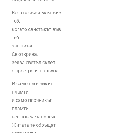
Когато свистъкът във
теб,
когато свистъкът във
теб
заглъхва.
Се открива,
зейва светъл склеп
с прострелян влъхва.
И само плочникът
пламти,
и само плочникът
пламти
все повече и повече.
Житата те обръщат