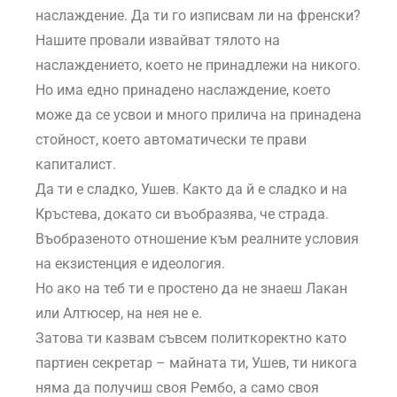
наслаждение. Да ти го изписвам ли на френски?
Нашите провали извайват тялото на
наслаждението, което не принадлежи на никого.
Но има едно принадено наслаждение, което
може да се усвои и много прилича на принадена
стойност, което автоматически те прави
капиталист.
Да ти е сладко, Ушев. Както да й е сладко и на
Кръстева, докато си въобразява, че страда.
Въобразеното отношение към реалните условия
на екзистенция е идеология.
Но ако на теб ти е простено да не знаеш Лакан
или Алтюсер, на нея не е.
Затова ти казвам съвсем политкоректно като
партиен секретар – майната ти, Ушев, ти никога
няма да получиш своя Рембо, а само своя