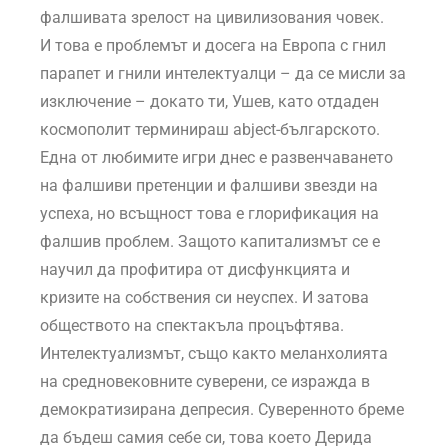
фалшивата зрелост на цивилизования човек.
И това е проблемът и досега на Европа с гнил
парапет и гнили интелектуалци – да се мисли за
изключение – докато ти, Ушев, като отдаден
космополит терминираш abject-българското.
Една от любимите игри днес е развенчаването
на фалшиви претенции и фалшиви звезди на
успеха, но всъщност това е глорификация на
фалшив проблем. Защото капитализмът се е
научил да профитира от дисфункцията и
кризите на собствения си неуспех. И затова
обществото на спектакъла процъфтява.
Интелектуализмът, също както меланхолията
на средновековните суверени, се изражда в
демократизирана депресия. Суверенното бреме
да бъдеш самия себе си, това което Дерида