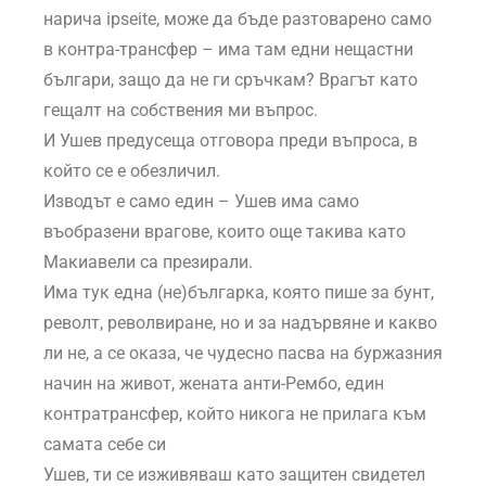
нарича ipseite, може да бъде разтоварено само
в контра-трансфер – има там едни нещастни
българи, защо да не ги сръчкам? Врагът като
гещалт на собствения ми въпрос.
И Ушев предусеща отговора преди въпроса, в
който се е обезличил.
Изводът е само един – Ушев има само
въобразени врагове, които още такива като
Макиавели са презирали.
Има тук една (не)българка, която пише за бунт,
револт, револвиране, но и за надървяне и какво
ли не, а се оказа, че чудесно пасва на буржазния
начин на живот, жената анти-Рембо, един
контратрансфер, който никога не прилага към
самата себе си
Ушев, ти се изживяваш като защитен свидетел