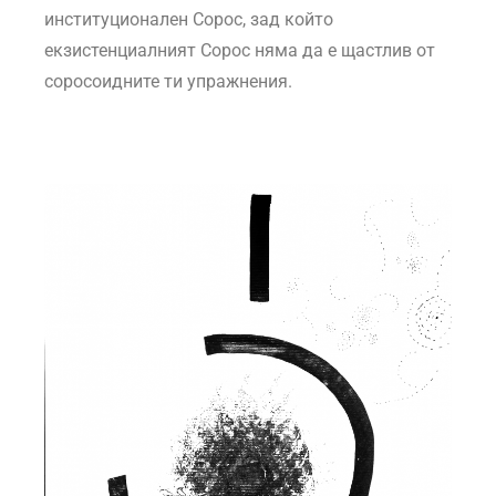
институционален Сорос, зад който
екзистенциалният Сорос няма да е щастлив от
соросоидните ти упражнения.