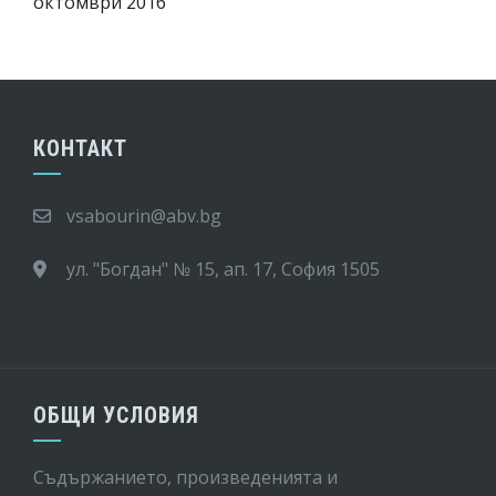
октомври 2016
КОНТАКТ
vsabourin@abv.bg
ул. "Богдан" № 15, ап. 17, София 1505
ОБЩИ УСЛОВИЯ
Съдържанието, произведенията и