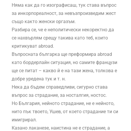
Няма как да го изографисаш, тук става въпрос
за инкорпореалност, за невъзпроизведим жест
също както женски оргазъм.
Разбира се, че е неполитически некоректно да
се нахвърлям срещу такива като теб, които
критикуват abroad.
Въпросната българка ще преформира abroad
като бордерлайн ситуация, но самите французи
ще се питат – какво й е на тази жена, толкова е
добре уредена тук и т. н.
Нека да бъдем справедливи, сигурно става
въпрос за страдание, за носталгия, ностос.
Но България, нейното страдание, не е нейното,
нито пък твоето, Ушев, от което страдание ти си
имигрирал.
Казано лаканезе, наистина не е страдание, а