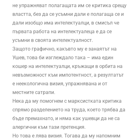
не упражняват полагащата им се критика срещу
властта, без да се усъмни дали е полагаща се и
дали изобщо има интелектуалци, в смисъл че
първата работа на интелектуалеца е да се
усъмни в своята интелектуалност.
Защото графично, какъвто му е занаятът на
Ушев, това би изглеждало така – има един
кошер на интелектуалци, кръжащи в орбита на
невъзможност към импотентност, а резултатът
е неекологична визия, упражнявана и от
местните сатрапи.
Нека да му помогнем с марксистката критика
спрямо разделението на труда, което трябва да
бъде премахнато, и няма как ушевци да не са
алергични към тази претенция.
Но това е лява визия. Тогава да му напомним