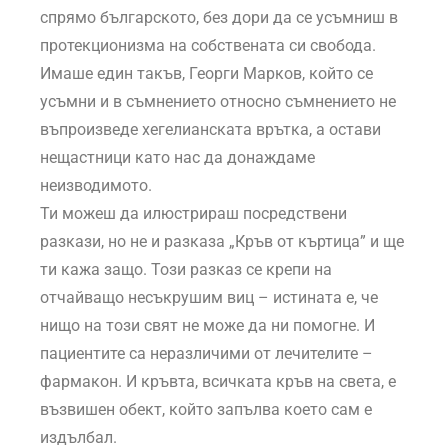
спрямо българското, без дори да се усъмниш в
протекционизма на собствената си свобода.
Имаше един такъв, Георги Марков, който се
усъмни и в съмнението относно съмнението не
въпроизведе хегелианската врътка, а остави
нещастници като нас да донаждаме
неизводимото.
Ти можеш да илюстрираш посредствени
разкази, но не и разказа „Кръв от къртица” и ще
ти кажа защо. Този разказ се крепи на
отчайващо несъкрушим виц – истината е, че
нищо на този свят не може да ни помогне. И
пациентите са неразличими от лечителите –
фармакон. И кръвта, всичката кръв на света, е
възвишен обект, който запълва което сам е
издълбал.