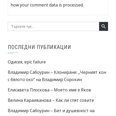
how your comment data is processed.
Search Button
Search
for:
ПОСЛЕДНИ ПУБЛИКАЦИИ
Одисея, epic failure
Владимир Сабоурин – Клониране: „Черният кон
с бялото око“ на Владимир Сорокин
Елисавета Плоскова – Моето име е Яков
Велина Караиванова – Как ли спят совите
Владимир Сабоурин – Бит и душевност на