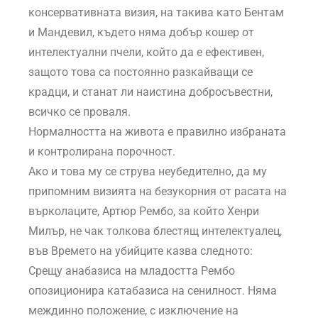
консервативната визия, на такива като Бентам
и Мандевил, където няма добър кошер от
интелектуални пчели, който да е ефективен,
защото това са постоянно разкайващи се
крадци, и станат ли наистина добросъвестни,
всичко се проваля.
Нормалността на живота е правилно избраната
и контролирана порочност.
Ако и това му се струва неубедително, да му
припомним визията на безукорния от расата на
върколаците, Артюр Рембо, за който Хенри
Милър, не чак толкова блестящ интелектуалец,
във Времето на убийците казва следното:
Срещу анабазиса на младостта Рембо
опозиционира катабазиса на сенилност. Няма
междинно положение, с изключение на