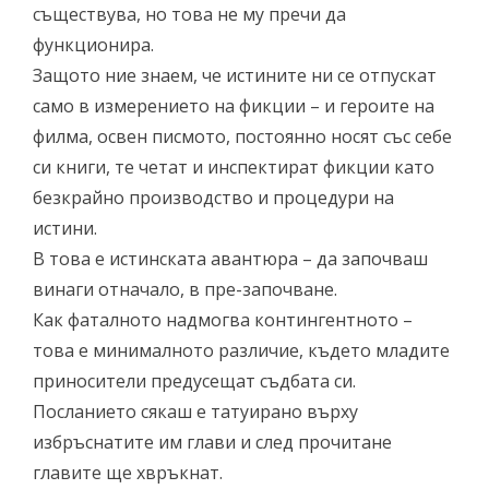
съществува, но това не му пречи да
функционира.
Защото ние знаем, че истините ни се отпускат
само в измерението на фикции – и героите на
филма, освен писмото, постоянно носят със себе
си книги, те четат и инспектират фикции като
безкрайно производство и процедури на
истини.
В това е истинската авантюра – да започваш
винаги отначало, в пре-започване.
Как фаталното надмогва контингентното –
това е минималното различие, където младите
приносители предусещат съдбата си.
Посланието сякаш е татуирано върху
избръснатите им глави и след прочитане
главите ще хвръкнат.