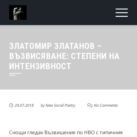
Skip
to
content
ЗЛАТОМИР ЗЛАТАНОВ –
ВЪЗВИСЯВАНЕ: СТЕПЕНИ НА
ИНТЕНЗИВНОСТ
29.07.2018
by
New Social Poetry
No Comments
Снощи гледах Възвишение по HBO с типичния