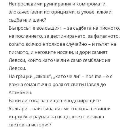
Непроследими руинирания и компромати,
злокачествени историцизми, слухове, клюки,
съдба или шанс?
Въпросът е все същият – за съдбата на писмото,
на посланието, за дестинирането, за фаталното,
когато всичко е толкова случайно – и пътят на
писмото, и неговите носачи, и дори самият
Левски, който като че ли е само сембланс на
Левски.
На гръцки „сякаш”, „като че ли” – hos me – е с
важна семантична роля от свети Павел до
Агамбмен.
Важи ли това за нищо неподозиращите
българи – наистина ли сме толкова невинни
върху бекграунда на нещо, което е сякаш
световна история?