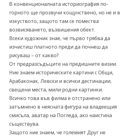
В конвенционалната историография по-
горното ще прозвучи кощунствено, но не и в
изкуството, защото там се помества
возвисяването, възвишения обект.
Всеки художник знае, че първо трябва да
изчистиш платното преди да почнеш да
рисуваш – от какво?
От предразсъдъците на предишните визии.
Ние знаем историческите картини с Общи,
Арабаконак, Левски и всички дестинации,
свещени места, мили родни картинки.
Всичко това във филма е отстранено или
затъмнено в неясната фигура на владеещия
смисъла, аватар на Погледа, ако наистина
съществува.
Защото ние знаем, че големият Друг не