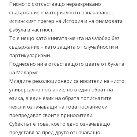
Писмото с отсъстващо неразкривано
съдържание е материалното означаващо,
истинският трегер на История и на филмовата
фабула в частност.
То е нещо като книгата-мечта на Флобер без
съдържание – като защита от случайности и
партикуларизми.
Поднесено ни е отсъстващото цвете от букета
на Маларме.
Младите революционери са носители на чисто
универсално послание, но в един обрат на
езика, в един език на обрата потиснатите
неясни означаващи на това послание си
препредават своите приносители.
Субектът е това, което едно означаващо
представя за пред друго означаващо.