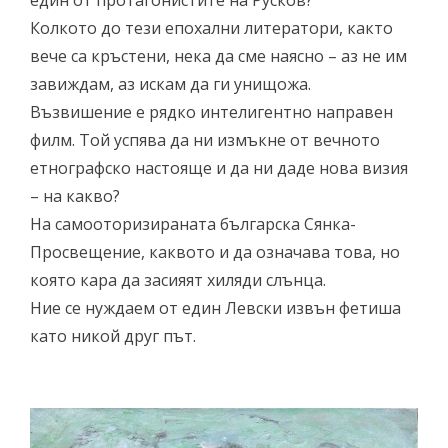
един от протагонистите на Русков?
Колкото до тези епохални литератори, както
вече са кръстени, нека да сме наясно – аз не им
завиждам, аз искам да ги унищожа.
Възвишение е рядко интелигентно направен
филм. Той успява да ни измъкне от вечното
етнографско настояще и да ни даде нова визия
– на какво?
На самооторизираната българска Сянка-
Просвещение, каквото и да означава това, но
която кара да засияят хиляди слънца.
Ние се нуждаем от един Левски извън фетиша
като никой друг път.