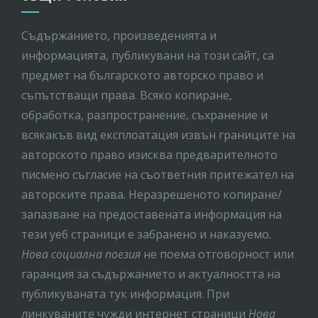
Съдържанието, произведенията и
информацията, публикувани на този сайт, са
предмет на бългaрското авторско право и
съпътстващи права. Всяко копиране,
обработка, разпространение, съхранение и
всякакъв вид експлоатация извън границите на
авторското право изисква предварителното
писмено съгласие на съответния притежател на
авторските права. Неразрешеното копиране/
запазване на предоставената информация на
тези уеб страници е забранено и наказуемо.
Нова социална поезия
не поема отговорност или
гаранция за съдържанието и актуалността на
публикуваната тук информация. При
линкуваните чужди интернет страници
Нова