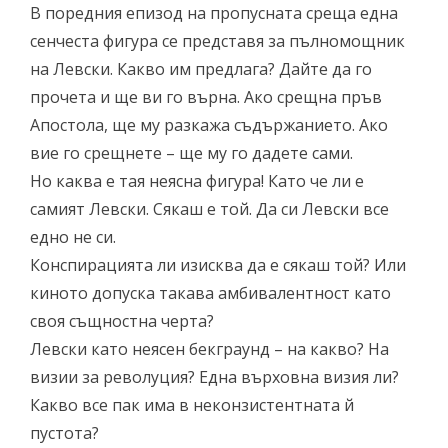
В поредния епизод на пропусната среща една
сенчеста фигура се представя за пълномощник
на Левски. Какво им предлага? Дайте да го
прочета и ще ви го върна. Ако срещна пръв
Апостола, ще му разкажа съдържанието. Ако
вие го срещнете – ще му го дадете сами.
Но каква е тая неясна фигура! Като че ли е
самият Левски. Сякаш е той. Да си Левски все
едно не си.
Конспирацията ли изисква да е сякаш той? Или
киното допуска такава амбивалентност като
своя същностна черта?
Левски като неясен бекграунд – на какво? На
визии за револуция? Една върховна визия ли?
Какво все пак има в неконзистентната й
пустота?