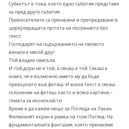
Субектът е това, което едно събитие представя
за пред друго събитие.
Приносителите са пренасяни и препредавани в
циркулиращата пустота на посланието без
текст.
Господарят на съдържанието на писмото
винаги е някой друг.
Той владее смисъла.
И той дори не е той, а сякаш е той. Сякаш е
знаел, че е възможно името му да бъде
превърнато във фетиш. И всеки текст е сякаш
склонение на фетиш, както и всяка картина –
темата за иконокласти.
Време е да кажем нещо за Погледа на Лакан.
Филмовият екран е рамка на този Поглед. На
фундаменталната фантазия, която пренасяме