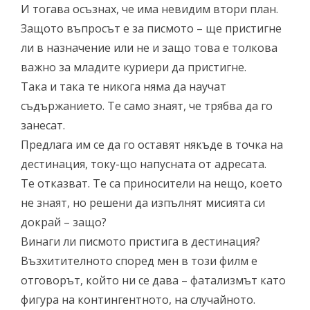
И тогава осъзнах, че има невидим втори план.
Защото въпросът е за писмото – ще пристигне
ли в назначение или не и защо това е толкова
важно за младите куриери да пристигне.
Така и така те никога няма да научат
съдържанието. Те само знаят, че трябва да го
занесат.
Предлага им се да го оставят някъде в точка на
дестинация, току-що напусната от адресата.
Те отказват. Те са приносители на нещо, което
не знаят, но решени да изпълнят мисията си
докрай – защо?
Винаги ли писмото пристига в дестинация?
Възхитителното според мен в този филм е
отговорът, който ни се дава – фатализмът като
фигура на контингентното, на случайното.