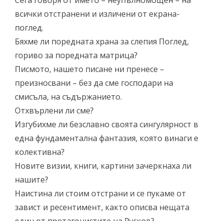
Сега говоря от името – неупълномощен – на
всички отстранени и изличени от екрана-
поглед.
Бяхме ли поредната храна за слепия Поглед,
гориво за поредната матрица?
Писмото, нашето писане ни пренесе –
преизносвани – без да сме господари на
смисъла, на съдържанието.
Отхвърлени ли сме?
Изгубихме ли безславно своята сингулярност в
една фундаментална фантазия, която винаги е
колективна?
Новите визии, книги, картини зачеркнаха ли
нашите?
Наистина ли стоим отстрани и се пукаме от
завист и ресентимент, както описва нещата