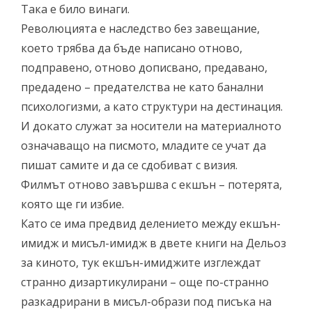
Така е било винаги.
Революцията е наследство без завещание,
което трябва да бъде написано отново,
подправено, отново дописвано, предавано,
предадено – предателства не като банални
психологизми, а като структури на дестинация.
И докато служат за носители на материалното
означаващо на писмото, младите се учат да
пишат самите и да се сдобиват с визия.
Филмът отново завършва с екшън – потерята,
която ще ги избие.
Като се има предвид делението между екшън-
имидж и мисъл-имидж в двете книги на Дельоз
за киното, тук екшън-имиджите изглеждат
странно дизартикулирани – още по-странно
разкадрирани в мисъл-образи под писъка на