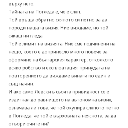
върху него.
Тайната на Погледа е, че е сляп.
Той връща обратно сляпото си петно за да
породи нашата визия. Ние виждаме, но той
сякаш ни гледа.
Той е лимит на визията. Ние сме подчинени на
нещо, което е допринесло много повече за
оформяне на българския характер, отколкото
всяко робство и експлоатация: принудата на
повторението да виждаме винаги по един и
същ начин.
И ако само Левски в своята привидност се е
издигнал до равнището на автономна визия,
означава ли това, че той окупира сляпото петно
в Погледа, че той е върховната неяснота, за да
отвори очите ни?