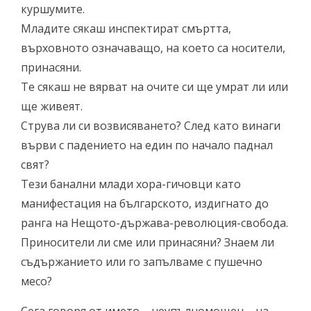
куршумите.
Младите сякаш инспектират смъртта,
върховното означаващо, на което са носители,
принасяни.
Те сякаш не вярват на очите си ще умрат ли или
ще живеят.
Струва ли си возвисяването? След като винаги
върви с падението на един по начало паднал
свят?
Тези банални млади хора-гичовци като
манифестация на българското, издигнато до
ранга на Нещото-държава-революция-свобода.
Приносители ли сме или принасяни? Знаем ли
съдържанието или го запълваме с пушечно
месо?