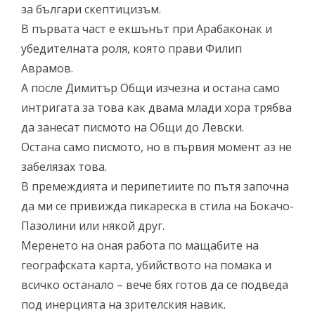
за българи скептицизъм.
В първата част е екшънът при Арабаконак и
убедителната роля, която прави Филип
Аврамов.
А после Димитър Общи изчезна и остана само
интригата за това как двама млади хора трябва
да занесат писмото на Общи до Левски.
Остана само писмото, но в първия момент аз не
забелязах това.
В премеждията и перипетиите по пътя започна
да ми се привижда пикареска в стила на Бокачо-
Пазолини или някой друг.
Меренето на оная работа по мащабите на
географската карта, убийството на помака и
всичко останало – вече бях готов да се подведа
под инерцията на зрителския навик.