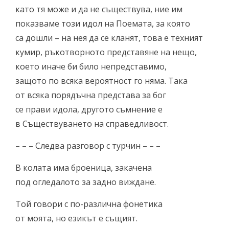
като тя може и да не съществува, ние им
показваме този идол на Поемата, за която
са дошли – на нея да се кланят, това е техният
кумир, ръкотворното представяне на нещо,
което иначе би било непредставимо,
защото по всяка вероятност го няма. Така
от всяка порядъчна представа за бог
се прави идола, другото съмнение е
в Съществуването на справедливост.
– – – Следва разговор с турчин – – –
В колата има броеница, закачена
под огледалото за задно виждане.
Той говори с по-различна фонетика
от моята, но езикът е същият.