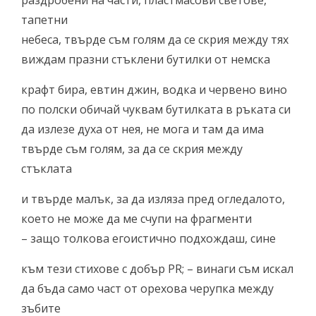
раздробени на части, пластмасови светове,
тапетни
небеса, твърде съм голям да се скрия между тях
виждам празни стъклени бутилки от немска
крафт бира, евтин джин, водка и червено вино
по полски обичай чуквам бутилката в ръката си
да излезе духа от нея, не мога и там да има
твърде съм голям, за да се скрия между
стъклата
и твърде малък, за да изляза пред огледалото,
което не може да ме счупи на фрагменти
– защо толкова егоистично подхождаш, сине
към тези стихове с добър PR; – винаги съм искал
да бъда само част от орехова черупка между
зъбите