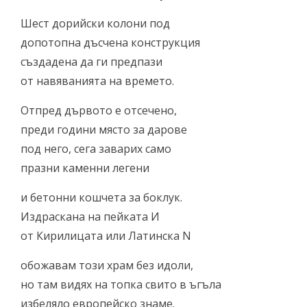
Шест дорийски колони под
допотопна дъсчена конструкция
създадена да ги предпази
от навяванията на времето.
Отпред дървото е отсечено,
преди години място за дарове
под него, сега заварих само
празни каменни легени
и бетонни кошчета за боклук.
Издраскана на пейката И
от Кирилицата или Латинска N
обожавам този храм без идоли,
но там видях на топка свито в ъгъла
избеляло европейско знаме.