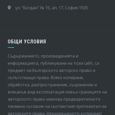
ул. "Богдан" № 15, ап. 17, София 1505
ОБЩИ УСЛОВИЯ
Съдържанието, произведенията и
информацията, публикувани на този сайт, са
предмет на бългaрското авторско право и
съпътстващи права. Всяко копиране,
обработка, разпространение, съхранение и
всякакъв вид експлоатация извън границите на
авторското право изисква предварителното
писмено съгласие на съответния притежател на
авторските права. Неразрешеното копиране/