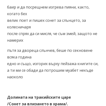
баир и да посрещнем изгрева пияни, както,
когато бех
велик поет и пишех сонет за слънцето, за
колесничаря
после спрях да си мисля, че съм змей, защото не
намерих
пътя за двореца слънчев, беше по секновене
всяка година
едно и също, изгорих върху пейзажа книгите си,
а ти ми се обади да потрошим муабет некъде
наоколо
Долината на тракийските царе
/Сонет за влизането в храма/.