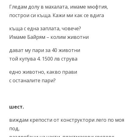
Гледам долу в махалата, имаме мюфтия,
построи си къща. Кажи ми как се вдига
къща с една заплата, човече?
Имаме Байрям – колим животни
дават му пари за 40 животни
той купува 4. 1500 лв струва
едно животно, какво прави
с останалите пари?
шест.
виждам крепости от конструктори лего по моя
под,