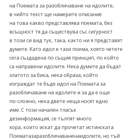
на Поемата за разобличаване на идолите,
в чийто текст ще намерите описание
на това какво представлява поемата, без
всъщност тя да съществува със сигурност
в този си вид тук, така, както ни я представят
думите. Като идол е тази поема, която четете
сега създадена по същия принцип, по който
са направени идолите. Нека думите да бъдат
златото за бика, нека образа, който
изграждат те бъде идол на Поемата за
разобличаване на идолите и за да е още
по-сложно, нека двете неща носят едно
име. С този начален тласък
дезинформация, се тълпят много
хора, които искат да прочетат истинската
Поематазаразобличаваненаидолите, но тъй