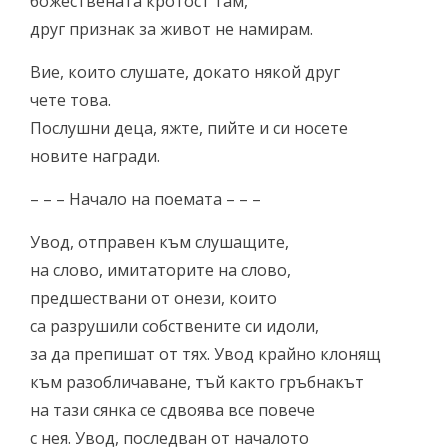
божествената кротост там,
друг признак за живот не намирам.
Вие, които слушате, докато някой друг
чете това.
Послушни деца, яжте, пийте и си носете
новите награди.
– – – Начало на поемата – – –
Увод, отправен към слушащите,
на слово, имитаторите на слово,
предшествани от онези, които
са разрушили собствените си идоли,
за да препишат от тях. Увод крайно клонящ
към разобличаване, тъй както гръбнакът
на тази сянка се сдвоява все повече
с нея. Увод, последван от началото