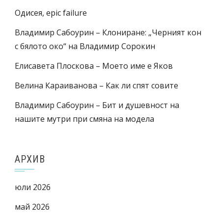
Одисея, epic failure
Владимир Сабоурин – Клониране: „Черният кон
с бялото око“ на Владимир Сорокин
Елисавета Плоскова – Моето име е Яков
Велина Караиванова – Как ли спят совите
Владимир Сабоурин – Бит и душевност на
нашите мутри при смяна на модела
АРХИВ
юли 2026
май 2026