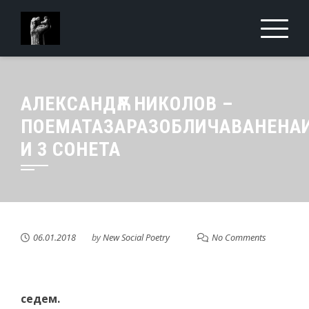
Skip
to
content
АЛЕКСАНДѪР НИКОЛОВ –
ПОЕМАТАЗАРАЗОБЛИЧАВАНЕНА
И 3 СОНЕТА
06.01.2018
by
New Social Poetry
No Comments
седем.