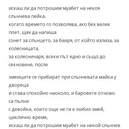
искаш ли да потрошим муабет на некоя
слънчева пейка,
когато времето го позволява, ако бех велик
поет, щях да напиша
сонет за слънцето, за баиря, от който излиза, за
колесницата,
за колесничаря, всеки път едно и също до
секновене, после
змеиците се прибират при слънчевата майка у
двореца
и става спокойно наоколо, и баровете отново
са пълни
с девойки, които още не ги е любил змей,
циклично време,
искаш ли да потрошим муабет на некой слънчев