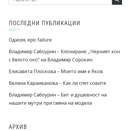
for:
ПОСЛЕДНИ ПУБЛИКАЦИИ
Одисея, epic failure
Владимир Сабоурин – Клониране: „Черният кон
с бялото око“ на Владимир Сорокин
Елисавета Плоскова – Моето име е Яков
Велина Караиванова – Как ли спят совите
Владимир Сабоурин – Бит и душевност на
нашите мутри при смяна на модела
АРХИВ