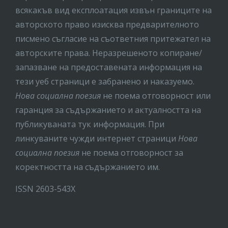
всякакъв вид експлоатация извън границите на
авторското право изисква предварителното
писмено съгласие на съответния притежател на
авторските права. Неразрешеното копиране/
запазване на предоставената информация на
тези уеб страници е забранено и наказуемо.
Нова социална поезия
не поема отговорност или
гаранция за съдържанието и актуалността на
публикуваната тук информация. При
линкуваните чужди интернет страници
Нова
социална поезия
не поема отговорност за
коректността на съдържанието им.
ISSN 2603-543X