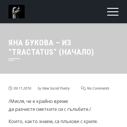
Skip
to
content
ЯНА БУКОВА – ИЗ
“TRACTATUS” (НАЧАЛО)
09.11.2016
by
New Social Poetry
No Comments
/Мисля, че е крайно време
да разчистя сметките си с гълъбите./
Които, както знаем, са плъхове с криле.