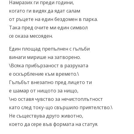
Намразих ги преди години,
когато ги видях да ядат салам
от ръцете на един бездомен в парка.
Така пред очите ми един символ
се оказа месояден.
Един площад препълнен с гълъби
винаги мирише на затворено.
\Всяка прибързаност в разрухата
е оскърбление към времето.\
Гълъбът внезапно пред лицето ти
е шамар от нищото за нищо,
\но оставя чувство за нечистоплътност
като след току-що свършило приятелство.\
Не съществува друго животно,
което да сере във формата на статуя.