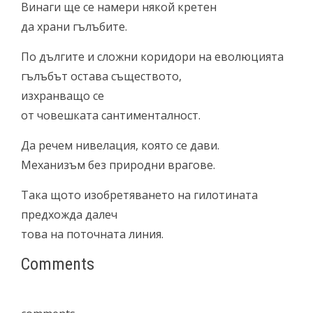
Винаги ще се намери някой кретен
да храни гълъбите.
По дългите и сложни коридори на еволюцията
гълъбът остава съществото,
изхранващо се
от човешката сантименталност.
Да речем нивелация, която се дави.
Механизъм без природни врагове.
Така щото изобретяването на гилотината
предхожда далеч
това на поточната линия.
Comments