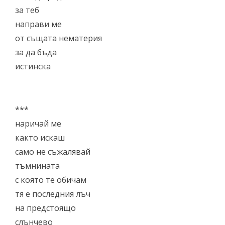
за теб
направи ме
от същата нематерия
за да бъда
истинска
***
наричай ме
както искаш
само не съжалявай
тъмнината
с която те обичам
тя е последния лъч
на предстоящо
слънчево