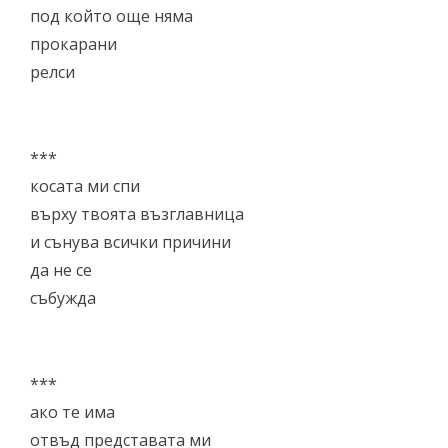
под който още няма
прокарани
релси
***
косата ми спи
върху твоята възглавница
и сънува всички причини
да не се
събужда
***
ако те има
отвъд представата ми