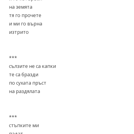
на земята
тя го прочете
и ми го върна
изтрито
***
сълзите не са капки
те са бразди
по сухата пръст
на раздялата
***
стъпките ми
падат