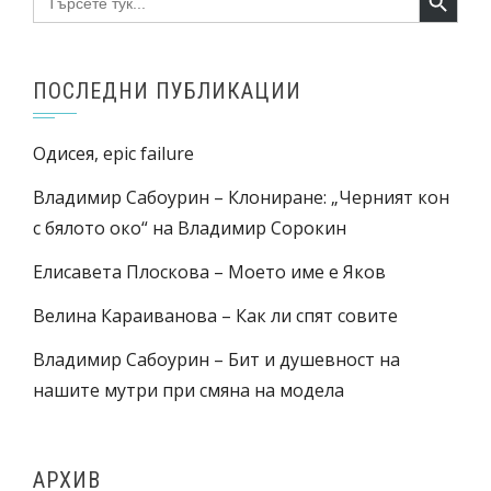
for:
ПОСЛЕДНИ ПУБЛИКАЦИИ
Одисея, epic failure
Владимир Сабоурин – Клониране: „Черният кон
с бялото око“ на Владимир Сорокин
Елисавета Плоскова – Моето име е Яков
Велина Караиванова – Как ли спят совите
Владимир Сабоурин – Бит и душевност на
нашите мутри при смяна на модела
АРХИВ