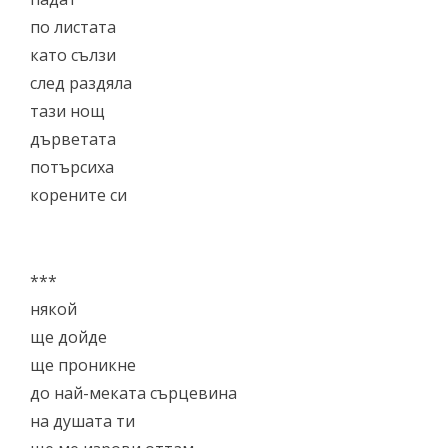
по листата
като сълзи
след раздяла
тази нощ
дърветата
потърсиха
корените си
***
някой
ще дойде
ще проникне
до най-меката сърцевина
на душата ти