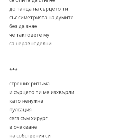
се опита да стигне
до танца на сърцето ти
със симетрията на думите
без да знае
че тактовете му
са неравноделни
***
сгреших ритъма
и сърцето ти ме изхвърли
като ненужна
пулсация
сега съм хирург
в очакване
на собствения си