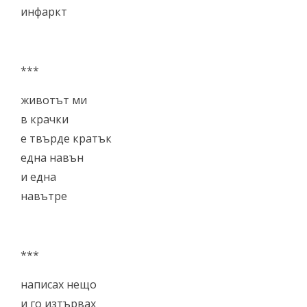
инфаркт
***
животът ми
в крачки
е твърде кратък
една навън
и една
навътре
***
написах нещо
и го изтървах