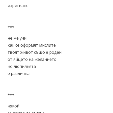
изригване
***
не ме учи
как се оформят мислите
твоят живот също е роден
от яйцето на желанието
но люпилнята
е различна
***
някой