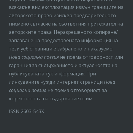
всякакъв вид експлоатация извън границите на
авторското право изисква предварителното
писмено съгласие на съответния притежател на
авторските права. Неразрешеното копиране/
запазване на предоставената информация на
тези уеб страници е забранено и наказуемо.
Нова социална поезия
не поема отговорност или
гаранция за съдържанието и актуалността на
публикуваната тук информация. При
линкуваните чужди интернет страници
Нова
социална поезия
не поема отговорност за
коректността на съдържанието им.
ISSN 2603-543X