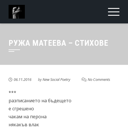
Skip
to
content
РУЖА МАТЕЕВА – СТИХОВЕ
06.11.2016
by
New Social Poetry
No Comments
***
разписанието на бъдещето
е сгрешено
чакам на перона
някакъв влак