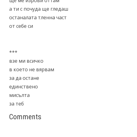
ще ме изрови оттам
а ти с почуда ще гледаш
останалата тленна част
от себе си
***
взе ми всичко
в което не вярвам
за да остане
единствено
мисълта
за теб
Comments