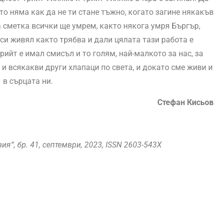
то няма как да не ти стане тъжно, когато загине някакъв
йна сметка всички ще умрем, както някога умря Бъргър,
 си живял както трябва и дали цялата тази работа е
рийт е имал смисъл и то голям, най-малкото за нас, за
 и всякакви други хлапаци по света, и докато сме живи и
 в сърцата ни.
Стефан Кисьов
ия“, бр. 41, септември, 2023, ISSN 2603-543X