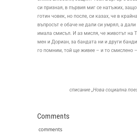
си призная, в първия миг се натъжих, защо
готин човек, но после, си казах, че в кра
въпросът е обаче не дали си умрял, а дали
имала смисъл. И аз мисля, че животът на Т
мен и Дориан, за бандата ни и други банди
го помним, той ще живее – и то смислено –
списание „Нова социална поез
Comments
comments