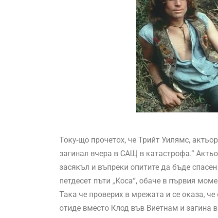
Току-що прочетох, че Трийт Уилямс, актьо
загинал вчера в САЩ в катастрофа.“ Актьо
засякъл и въпреки опитите да бъде спасен
петдесет пъти „Коса“, обаче в първия моме
Така че проверих в мрежата и се оказа, че
отиде вместо Клод във Виетнам и загина в