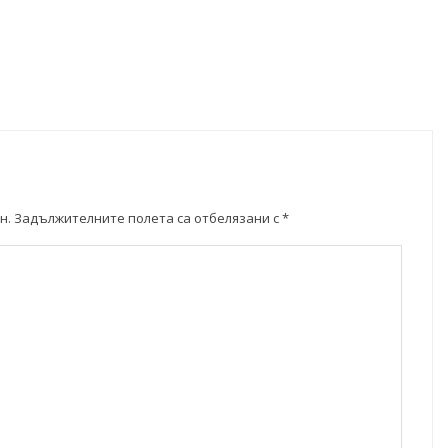
н.
Задължителните полета са отбелязани с
*