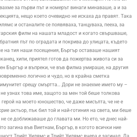
двахме за първи път и номерът винаги минаваше, а и за
екцията, нещо което очевидно не искаха да правят. Така
лямс и останалите се появяваха, танцуваха, пееха, за
тарския филм на нашата младост и когато свършваше,
обратния път по оградата и покрива до улицата, където
еме на тия наши посещения, Бъргър оставаше нашият
иканец, хипи, приятел готов да пожертва живота си за
тен Бъргър и въпреки, че във филма умираше, на другия
овременно логично и чудо, но в крайна сметка
е имунитет срещу смъртта… Дори не знаехме името му –
 не узнах това име, защото за мен той беше толкова
 герой на моето юношество, че даже мисълта, че не е
крие актьор, пък бил той и най-готиния на света, ми беше
не се доближаваше до главата ми. Но ето, че днес най-
ойто загина във Виетнам, Бъргър, в когото всички ние
ност Трийт Уилямс и Трийт Уилямс вчера е загинал. Да