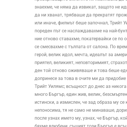
знаехме, че няма да извикат, защото не и
да ни хванат, трябваше да прекратят прож
или иначе, филмът беше започнал, Трийт Уи
пореден път се наслаждавахме на най-бун
ние отново ставахме, покатервайки се по 
се смесвахме с тълпата от салона. По вр
герой, велик идол, мечта, идеалът за амер
приятел, великият, неповторимият, страхо
ден той отново оживяваше и това беше едн
допринесе за това в очите ми да придоби
Трийт Уилямс; всъщност до днес аз никога
много Бъргър, един жив, велик, безсмъртен
истински, а измислен, че зад образа му се 
непоносима, тя не само не минаваше, дори 
после узнах името му, узнах, че Бъргър, к
бяхме влюбени, същият този Бъргър е всъщ