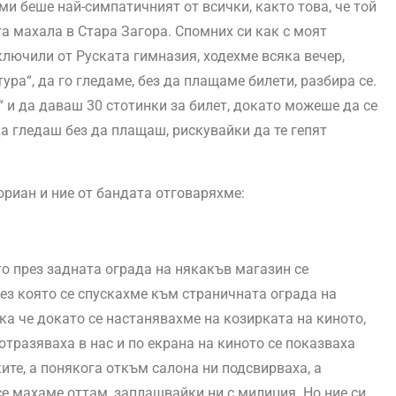
ми беше най-симпатичният от всички, както това, че той
та махала в Стара Загора. Спомних си как с моят
зключили от Руската гимназия, ходехме всяка вечер,
ра“, да го гледаме, без да плащаме билети, разбира се.
 и да даваш 30 стотинки за билет, докато можеше да се
а гледаш без да плащаш, рискувайки да те гепят
риан и ние от бандата отговаряхме:
то през задната ограда на някакъв магазин се
ез която се спускахме към страничната ограда на
ка че докато се настанявахме на козирката на киното,
отразяваха в нас и по екрана на киното се показваха
ките, а понякога откъм салона ни подсвирваха, а
е махаме оттам, заплашвайки ни с милиция. Но ние си