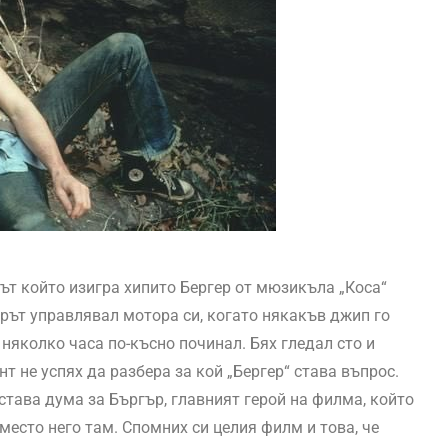
рът който изигра хипито Бергер от мюзикъла „Коса“
рът управлявал мотора си, когато някакъв джип го
 няколко часа по-късно починал. Бях гледал сто и
нт не успях да разбера за кой „Бергер“ става въпрос.
 става дума за Бъргър, главният герой на филма, който
место него там. Спомних си целия филм и това, че