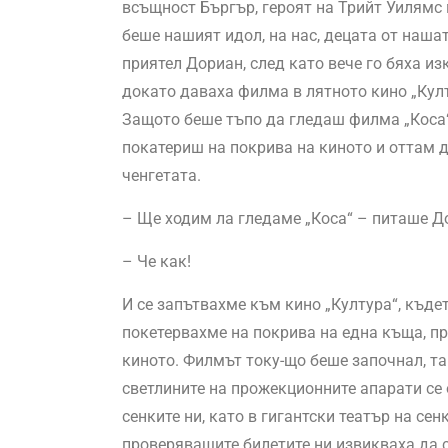
всъщност Бъргър, героят на Трийт Уилямс 
беше нашият идол, на нас, децата от наша
приятел Дориан, след като вече го бяха и
докато даваха филма в лятното кино „Култу
Защото беше тъпо да гледаш филма „Коса“
покатериш на покрива на киното и оттам д
ченгетата.
– Ще ходим ла гледаме „Коса“ – питаше До
– Че как!
И се запътвахме към кино „Култура“, къде
покетервахме на покрива на една къща, пр
киното. Филмът току-що беше започнал, та
светлините на прожекционните апарати се 
сенките ни, като в гигантски театър на сен
проверяващите билетите ни извикваха да с