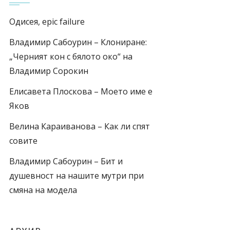
Одисея, epic failure
Владимир Сабоурин – Клониране:
„Черният кон с бялото око“ на
Владимир Сорокин
Елисавета Плоскова – Моето име е
Яков
Велина Караиванова – Как ли спят
совите
Владимир Сабоурин – Бит и
душевност на нашите мутри при
смяна на модела