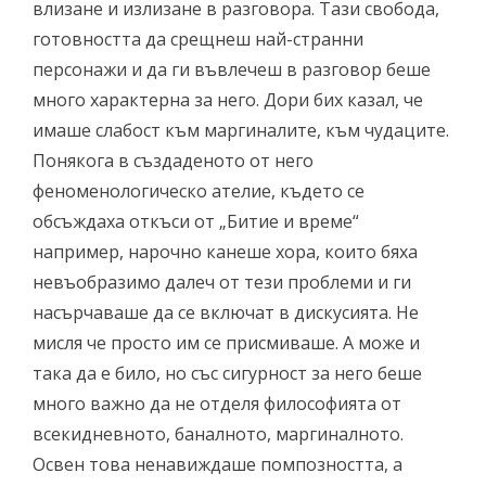
влизане и излизане в разговора. Тази свобода,
готовността да срещнеш най-странни
персонажи и да ги въвлечеш в разговор беше
много характерна за него. Дори бих казал, че
имаше слабост към маргиналите, към чудаците.
Понякога в създаденото от него
феноменологическо ателие, където се
обсъждаха откъси от „Битие и време“
например, нарочно канеше хора, които бяха
невъобразимо далеч от тези проблеми и ги
насърчаваше да се включат в дискусията. Не
мисля че просто им се присмиваше. А може и
така да е било, но със сигурност за него беше
много важно да не отделя философията от
всекидневното, баналното, маргиналното.
Освен това ненавиждаше помпозността, а