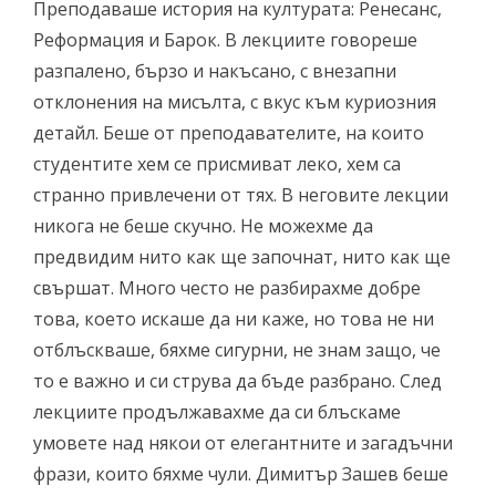
Преподаваше история на културата: Ренесанс,
Реформация и Барок. В лекциите говореше
разпалено, бързо и накъсано, с внезапни
отклонения на мисълта, с вкус към куриозния
детайл. Беше от преподавателите, на които
студентите хем се присмиват леко, хем са
странно привлечени от тях. В неговите лекции
никога не беше скучно. Не можехме да
предвидим нито как ще започнат, нито как ще
свършат. Много често не разбирахме добре
това, което искаше да ни каже, но това не ни
отблъскваше, бяхме сигурни, не знам защо, че
то е важно и си струва да бъде разбрано. След
лекциите продължавахме да си блъскаме
умовете над някои от елегантните и загадъчни
фрази, които бяхме чули. Димитър Зашев беше