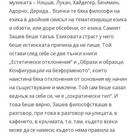
музиката – Ницше, Лукач, Хайдегер, Бенямин,
Адорно, Дерида… Всички те бяха философи на
езика в двойния смисъл на тематизиращи езика
и обзети, или дори обсебени, от езика. Самият
Зашев беше такъв. Езиковата страст у него
беше истинската причина да не пише. Той
остави след себе си две тънки книги
„Естетически отклонения“ и „Образи и образци.
Конфигурации на безформеното“, които
наистина бяха отклонения от основния му начин
на съществуване и мислене. Той сам беше казал
веднъж за себе си, че е „сократически тип“. И
това беше вярно, Зашев философстваше в
разговор, при това в разговор на улицата, в
кафенето, в кръчмата, т.е. там, където всеки
може да се намеси, където няма правила за