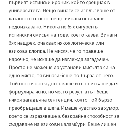
първият истински ироник, който срещнах в
университета. Нещо винаги се изплъзваше от
казаното от него, нещо винаги оставаше
недоизказано. Никога не бях сигурен в
истинския смисъл на това, което казва. Винаги
бях нащрек, очаквах някоя логическа или
езикова клопка. Не мисля, че го правеше
нарочно, че искаше да изглежда загадъчен.
Просто не можеше да установи мисълта си на
едно място, тя винаги беше по-бърза от него.
Той постоянно я догонваше и се опитваше да я
формулира ясно, но често резултатът беше
някоя загадъчна сентенция, която той бързо
преобръщаше в шега. Имаше чувство за хумор,
което се изразяваше в безкрайна способност за
създаване на езикови каламбури. Беше лишен