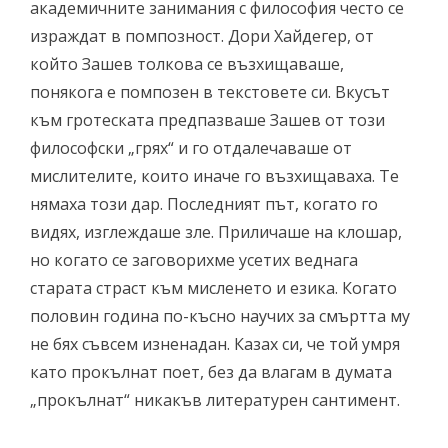
академичните занимания с философия често се
израждат в помпозност. Дори Хайдегер, от
който Зашев толкова се възхищаваше,
понякога е помпозен в текстовете си. Вкусът
към гротеската предпазваше Зашев от този
философски „грях“ и го отдалечаваше от
мислителите, които иначе го възхищаваха. Те
нямаха този дар. Последният път, когато го
видях, изглеждаше зле. Приличаше на клошар,
но когато се заговорихме усетих веднага
старата страст към мисленето и езика. Когато
половин година по-късно научих за смъртта му
не бях съвсем изненадан. Казах си, че той умря
като прокълнат поет, без да влагам в думата
„прокълнат“ никакъв литературен сантимент.