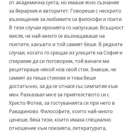
от академична суета, но имаше ясно съзнание
за йерархия и авторитет. Говореше с нескрито
възхищение за любимите си философи и поети.
В тези случаи иронията го напускаше. Всъщност
мисля, че най-много се възхищаваше на
поетите, какъвто и той самият беше. В редките
случаи, когато го срещах из улиците на София и
спирахме да си поговорим, той винаги ми
рецитираше някой нов свой стих. Знаеше, че
самият аз пиша стихове и това беше
достатъчно, за да се отнася със симпатия към
мен. Разказвал ми е за приятелството си с
Христо Фотев, за гостуванията си при него в
Равадиново. Философите, които най-много
ценеше, бяха тези, които имаха специално
отношение към поезията, литературата,