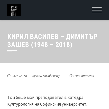
Skip
to
content
КИРИЛ ВАСИЛЕВ – ДИМИТЪР
ЗАШЕВ (1948 – 2018)
25.02.2018
by
New Social Poetry
No Comments
Той беше мой преподавател в катедра
Културология на Софийския университет.