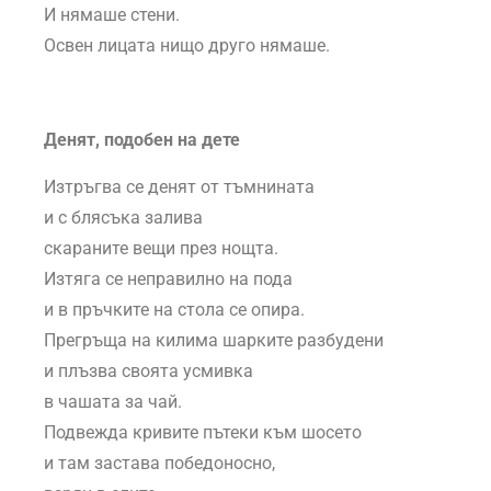
И нямаше стени.
Освен лицата нищо друго нямаше.
Денят, подобен на дете
Изтръгва се денят от тъмнината
и с блясъка залива
скараните вещи през нощта.
Изтяга се неправилно на пода
и в пръчките на стола се опира.
Прегръща на килима шарките разбудени
и плъзва своята усмивка
в чашата за чай.
Подвежда кривите пътеки към шосето
и там застава победоносно,