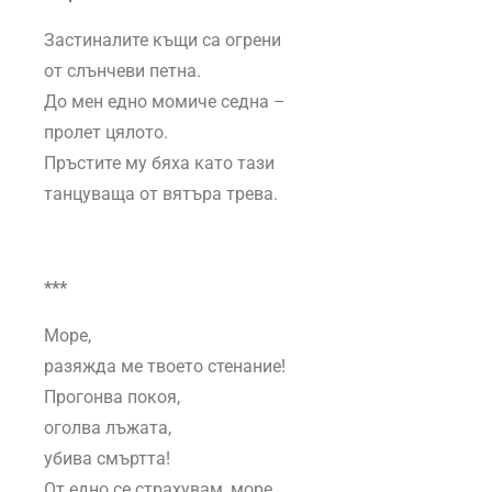
Застиналите къщи са огрени
от слънчеви петна.
До мен едно момиче седна –
пролет цялото.
Пръстите му бяха като тази
танцуваща от вятъра трева.
***
Море,
разяжда ме твоето стенание!
Прогонва покоя,
оголва лъжата,
убива смъртта!
От едно се страхувам, море…