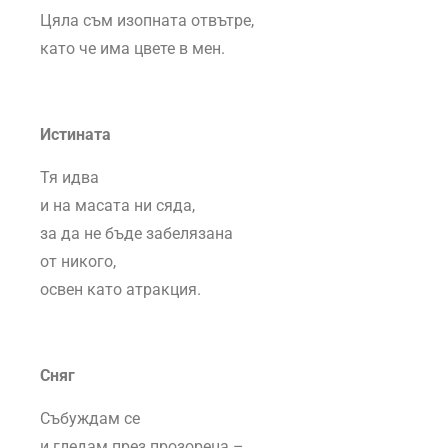
Цяла съм изопната отвътре,
като че има цвете в мен.
Истината
Тя идва
и на масата ни сяда,
за да не бъде забелязана
от никого,
освен като атракция.
Сняг
Събуждам се
и гледам през прозореца –