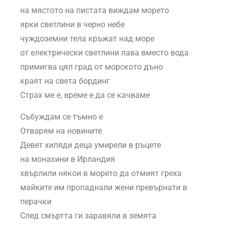
на мястото на пистата виждам морето
ярки светлини в черно небе
чуждоземни тела кръжат над море
от електрически светлини лава вместо вода
примигва цял град от морското дъно
краят на света бординг
Страх ме е, време е да се качваме
Събуждам се тъмно е
Отварям на новините
Девет хиляди деца умирели в ръцете
на монахини в Ирландия
хвърлили някои в морето да отмият греха
майките им пропаднали жени превърнати в
перачки
След смъртта ги заравяли в земята