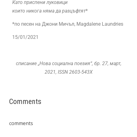
Като приспени луковици
които никога няма да разцъфтят
*
*по песен на Джони Мичъл, Magdalene Laundries
15/01/2021
списание „Нова социална поезия“, бр. 27, март
,
2021,
ISSN
2603-543X
Comments
comments