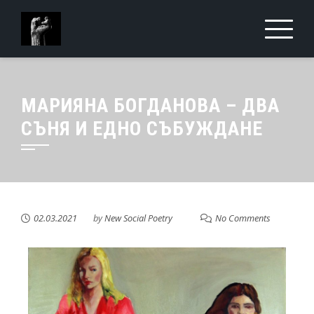
МАРИЯНА БОГДАНОВА – ДВА
СЪНЯ И ЕДНО СЪБУЖДАНЕ
02.03.2021
by
New Social Poetry
No Comments