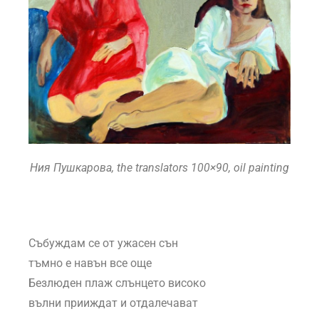
Ния Пушкарова, the translators 100×90, oil painting
Събуждам се от ужасен сън
тъмно е навън все още
Безлюден плаж слънцето високо
вълни прииждат и отдалечават