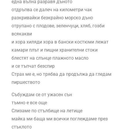
една вълна разравя дъното
отдръпва се далеч на километри чак
разкривайки безкрайно морско дъно
отрупано с плодове, зеленчуци, хляб, гозби
всякакви
и хора хиляди хора в бански костюми лежат
камари плът и пищни хранителни стоки
блестят на слънце плажното масло
и се тъпчат безспир
Страх ме е, но трябва да продължа да гледам
пиршеството
Събуждам се от ужасен сън
тъмно е все още
Слизаме по стълбище на летище
майка ми баща ми всички поглеждаме през
стъклото