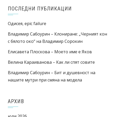
ПОСЛЕДНИ ПУБЛИКАЦИИ
Одисея, epic failure
Владимир Сабоурин – Клониране: „Черният кон
с бялото око“ на Владимир Сорокин
Елисавета Плоскова – Моето име е Яков
Велина Караиванова – Как ли спят совите
Владимир Сабоурин – Бит и душевност на
нашите мутри при смяна на модела
АРХИВ
юли 2026