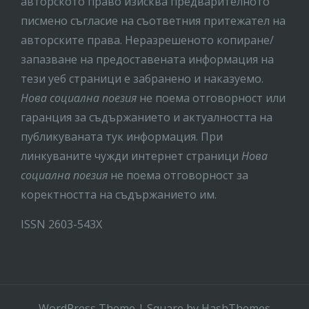
авторското право изисква предварителното
писмено съгласие на съответния притежател на
авторските права. Неразрешеното копиране/
запазване на предоставената информация на
тези уеб страници е забранено и наказуемо.
Нова социална поезия
не поема отговорност или
гаранция за съдържанието и актуалността на
публикуваната тук информация. При
линкуваните чужди интернет страници
Нова
социална поезия
не поема отговорност за
коректността на съдържанието им.
ISSN 2603-543X
WordPress Theme
|
Square
by HashThemes