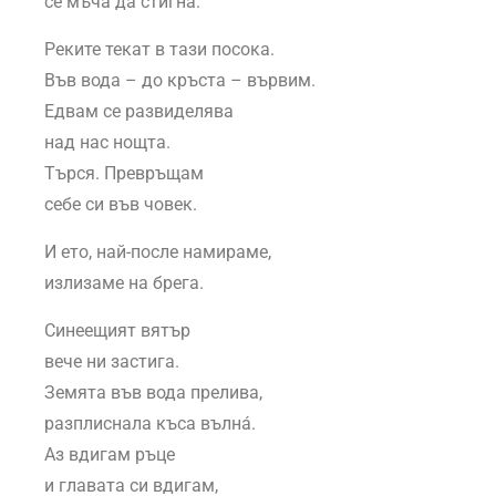
се мъча да стигна.
Реките текат в тази посока.
Във вода – до кръста – вървим.
Едвам се развиделява
над нас нощта.
Търся. Превръщам
себе си във човек.
И ето, най-после намираме,
излизаме на брега.
Синеещият вятър
вече ни застига.
Земята във вода прелива,
разплиснала къса вълнá.
Аз вдигам ръце
и главата си вдигам,