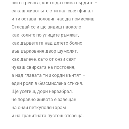
нито тревога, която да свива гърдите –
сякаш животът е стигнал своя финал
и ти остава половин час да помислиш.
Огледай се и ще видиш наоколо
как колите по улиците ръмжат,
как дърветата над детето болно
във църковния двор шумолят,
как далече, като от онзи свят
чуваш свирката на постовия,
а над главата ти акорди кънтят –
един роял в безсмислена стихия.
Ще усетиш, дори неразбрал,
че поравно живота е завещан
на онзи петкуполен храм
и на гранитната пустош отсреща.