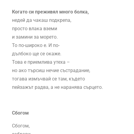
Когато си преживял много болка,
недей да чакаш подкрепа,
просто влака вземи
и замини за морето.
То по-широко е. И по-
дълбоко ще се окаже.
Това е приемлива утеха –
но ако търсиш нечие състрадание,
тогава измъчвай се там, където
пейзажът радва, а не наранява сърцето.
Сбогом
Сбогом,