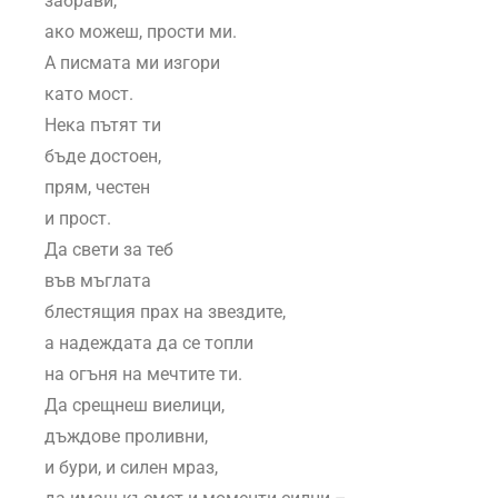
забрави,
ако можеш, прости ми.
А писмата ми изгори
като мост.
Нека пътят ти
бъде достоен,
прям, честен
и прост.
Да свети за теб
във мъглата
блестящия прах на звездите,
а надеждата да се топли
на огъня на мечтите ти.
Да срещнеш виелици,
дъждове проливни,
и бури, и силен мраз,