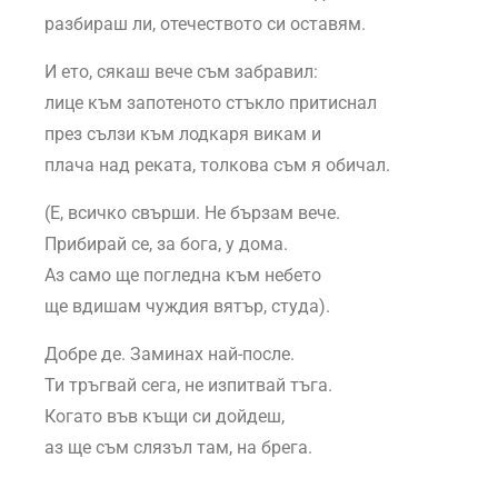
разбираш ли, отечеството си оставям.
И ето, сякаш вече съм забравил:
лице към запотеното стъкло притиснал
през сълзи към лодкаря викам и
плача над реката, толкова съм я обичал.
(Е, всичко свърши. Не бързам вече.
Прибирай се, за бога, у дома.
Аз само ще погледна към небето
ще вдишам чуждия вятър, студа).
Добре де. Заминах най-после.
Ти тръгвай сега, не изпитвай тъга.
Когато във къщи си дойдеш,
аз ще съм слязъл там, на брега.