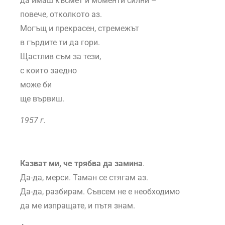
да имаш късмет и моменти силни –
повече, отколкото аз.
Могъщ и прекрасен, стремежът
в гърдите ти да гори.
Щастлив съм за тези,
с които заедно
може би
ще вървиш.
1957 г.
Казват ми, че трябва да замина
.
Да-да, мерси. Таман се стягам аз.
Да-да, разбирам. Съвсем не е необходимо
да ме изпращате, и пътя знам.