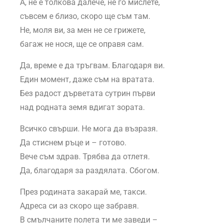
А, не е толкова далече, не го мислете,
съвсем е близо, скоро ще съм там.
Не, моля ви, за мен не се грижете,
багаж не нося, ще се оправя сам.
Да, време е да тръгвам. Благодаря ви.
Един момент, даже съм на вратата.
Без радост дърветата сутрин първи
над родната земя вдигат зората.
Всичко свърши. Не мога да възразя.
Да стиснем ръце и – готово.
Вече съм здрав. Трябва да отлетя.
Да, благодаря за раздялата. Сбогом.
През родината закарай ме, такси.
Адреса си аз скоро ще забравя.
В смълчаните полета ти ме заведи –