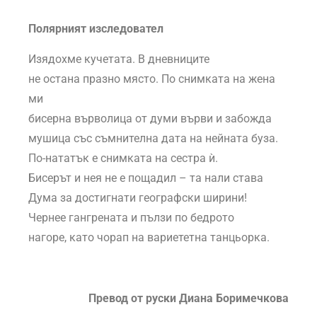
Полярният изследовател
Изядохме кучетата. В дневниците
не остана празно място. По снимката на жена
ми
бисерна върволица от думи върви и забожда
мушица със съмнителна дата на нейната буза.
По-нататък е снимката на сестра ѝ.
Бисерът и нея не е пощадил – та нали става
Дума за достигнати географски ширини!
Чернее гангрената и пълзи по бедрото
нагоре, като чорап на вариететна танцьорка.
Превод от руски Диана Боримечкова