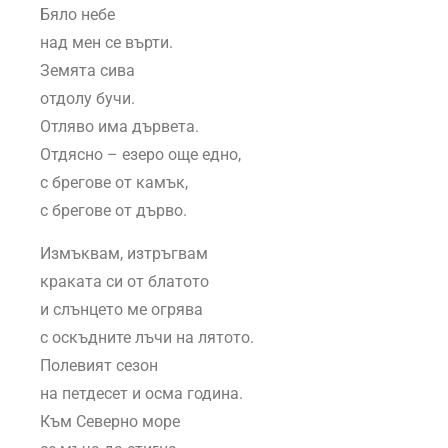
Бяло небе
над мен се върти.
Земята сива
отдолу бучи.
Отляво има дървета.
Отдясно – езеро още едно,
с брегове от камък,
с брегове от дърво.
Измъквам, изтръгвам
краката си от блатото
и слънцето ме огрява
с оскъдните лъчи на лятото.
Полевият сезон
на петдесет и осма година.
Към Северно море