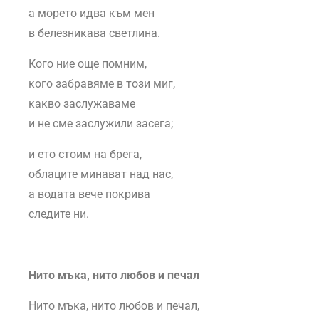
а морето идва към мен
в белезникава светлина.
Кого ние още помним,
кого забравяме в този миг,
какво заслужаваме
и не сме заслужили засега;
и ето стоим на брега,
облаците минават над нас,
а водата вече покрива
следите ни.
Нито мъка, нито любов и печал
Нито мъка, нито любов и печал,