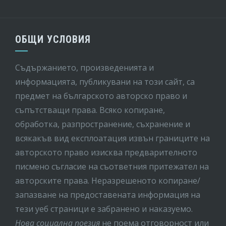
ОБЩИ УСЛОВИЯ
Съдържанието, произведенията и
информацията, публикувани на този сайт, са
предмет на бългaрското авторско право и
съпътстващи права. Всяко копиране,
обработка, разпространение, съхранение и
всякакъв вид експлоатация извън границите на
авторското право изисква предварителното
писмено съгласие на съответния притежател на
авторските права. Неразрешеното копиране/
запазване на предоставената информация на
тези уеб страници е забранено и наказуемо.
Нова социална поезия
не поема отговорност или