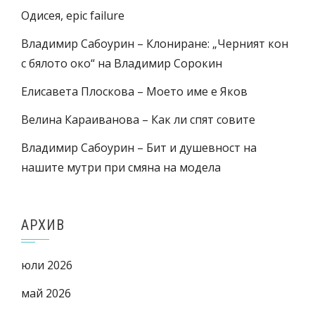
Одисея, epic failure
Владимир Сабоурин – Клониране: „Черният кон
с бялото око“ на Владимир Сорокин
Елисавета Плоскова – Моето име е Яков
Велина Караиванова – Как ли спят совите
Владимир Сабоурин – Бит и душевност на
нашите мутри при смяна на модела
АРХИВ
юли 2026
май 2026