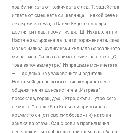
ход бутилката от кофичката с лед, Т. задейства
иглата от смешната си шапчица – някой реве и
се държи за гъза, а Ваньо Куцото пласира
десния си прав, прочут из цял Ш. Изхвърлят ни,
Настя е задържана да плати пораженията, след
малко излиза, хулигански килнала борсалиното
ми на тила. Сашо го взима, почиства праха: „С
това започваме утре.“ Изпращаме момичетата
– Т. до дома на уважаваните й родители,
Настася Ф. до нещо като високонравствено
общежитие на дъновистите в „Изгрева“ –
пресеклив, горещ дъх: „Утре, скъпи… утре, сега
не мога…“, после бай Кольо ни приютява в
кръчмето си (отново сме бездомни) като ни
заключва отвън. Сашо рови в препълнения
пепелник и търси фас, аз напипвам в джоба си