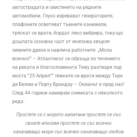
автострадата и свистенето на редките
автомобили. Глухо изревават генераторите,
плафоните осветяват тъмните канижели,
тряскат се врати, бордът леко вибрира, току-що
дошлата основна част от екипажа хвърля
зимните дрехи и навлича работните: „Мола
всичко!“ – Атлантикът се обръща по течението
на реката и благословената Тежу разтваря под
моста “25 Април““ тежките си врати между Торе
де Белем и Порту Брандау – Океанът е пред нас!
След 44 години намирам снимката с няколкото
реда:
Простете се с морето капитани простете се със
своите илюзии простете се със всичко
означаващо море със всичко означаващо любов