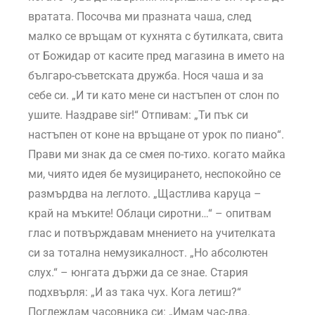
вратата. Посочва ми празната чаша, след
малко се връщам от кухнята с бутилката, свита
от Божидар от касите пред магазина в името на
българо-съветската дружба. Нося чаша и за
себе си. „И ти като мене си настъпен от слон по
ушите. Наздраве sir!“ Отпивам: „Ти пък си
настъпен от коне на връщане от урок по пиано“.
Прави ми знак да се смея по-тихо. когато майка
ми, чиято идея бе музицирането, неспокойно се
размърдва на леглото. „Щастлива каруца –
край на мъките! Облаци сиротни…“ – опитвам
глас и потвърждавам мнението на учителката
си за тотална немузикалност. „Но абсолютен
слух.“ – юнгата държи да се знае. Стария
подхвърля: „И аз така чух. Кога летиш?“
Поглеждам часовника си: „Имам час-два.