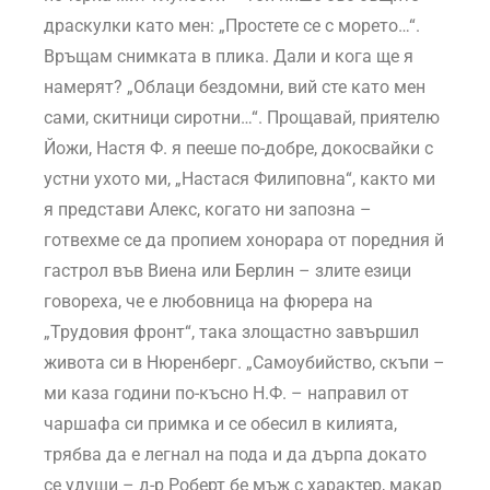
драскулки като мен: „Простете се с морето…“.
Връщам снимката в плика. Дали и кога ще я
намерят? „Облаци бездомни, вий сте като мен
сами, скитници сиротни…“. Прощавай, приятелю
Йожи, Настя Ф. я пееше по-добре, докосвайки с
устни ухото ми, „Настася Филиповна“, както ми
я представи Алекс, когато ни запозна –
готвехме се да пропием хонорара от поредния й
гастрол във Виена или Берлин – злите езици
говореха, че е любовница на фюрера на
„Трудовия фронт“, така злощастно завършил
живота си в Нюренберг. „Самоубийство, скъпи –
ми каза години по-късно Н.Ф. – направил от
чаршафа си примка и се обесил в килията,
трябва да е легнал на пода и да дърпа докато
се удуши – д-р Роберт бе мъж с характер, макар