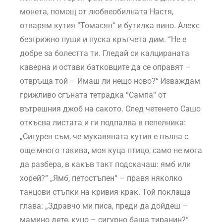
монета, помощ от любвеобилната Настя,
отварям кутия “Томасян“ и бутилка вино. Алекс
безгрижно пуши и пуска кръгчета дим. “Не е
добре за болестта ти. Гледай си калцираната
каверна и остави батковците да се оправят –
отвръща той – Имаш ли нещо ново?“ Изваждам
грижливо сгъната тетрадка “Сампа“ от
вътрешния джоб на сакото. След четенето Сашо
откъсва листата и ги подпалва в пепелника:
„Сигурен съм, че мукавяната кутия е пълна с
още много такива, моя куца птицо, само не мога
да разбера, в какъв такт подскачаш: ямб или
хорей?“ „Ямб, петостъпен“ – правя няколко
танцови стъпки на кривия крак. Той поклаща
глава: „Здравчо ми писа, преди да дойдеш –
мамино дете, куцо – сигурно баща тиранин?“