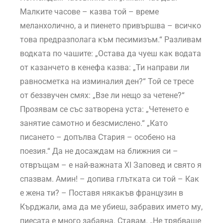
Малките часове – казва той – време
меланхолично, а и пиенето привършва – всичко
това предразполага към песимизъм.“ Разливам
водката по чашите: „Остава да чуеш как водата
от казанчето в кенефа казва: „Ти направи ли
равносметка на изминалия ден?“ Той се тресе
от беззвучен смях: „Взе ли нещо за четене?“
Прозявам се със затворена уста: „Четенето е
занятие самотно и безсмислено.“ „Като
писането – допълва Стария – особено на
поезия.“ Да не досаждам на ближния си –
отвръщам – е най-важната ХI Заповед и свято я
спазвам. Амин! – допива глътката си той – Как
е жена ти? – Поставя някакъв французин в
Кърджали, ама да ме убиеш, забравих името му,
пиесата е много забавна. Ставам. „Не трябваше