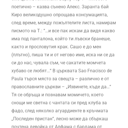
поетично – казва сънено Алекс. Заранта бай
Киро великодушно опрощава консумацията,
след време, между пожълтелите листа, намирам
писмото на Т.: “…и все пак искам да видя какво
има под панталона, който ти лъвски бранеше,
както и прословутия крак. Сашо е до мен
(плътно), пиша ти и от негово име, иска ни се да
си до нас, чувала съм, че сакатите момчета
хубаво се любят…“ В църквата Sao Fnacisco de
Paula търся място за свещта – различно е от
православните църкви – „Извинете, къде да…“
Тя се обръща и познавам момичето, което
снощи ме светна с чантата си пред клуба за
фадо, след няколко агуардиенте в кръчмата
„Последен пристан“, лесно може да сбъркаш
почтена девойка от Алфама с бардама от