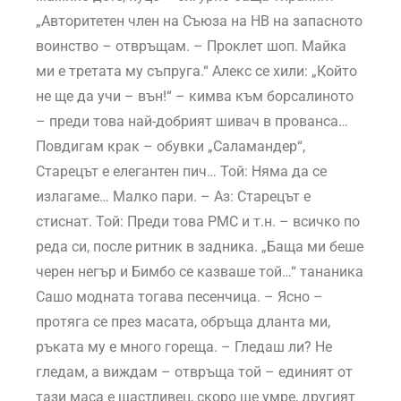
„Авторитетен член на Съюза на НВ на запасното
воинство – отвръщам. – Проклет шоп. Майка
ми е третата му съпруга.“ Алекс се хили: „Който
не ще да учи – вън!“ – кимва към борсалиното
– преди това най-добрият шивач в прованса…
Повдигам крак – обувки „Саламандер“,
Старецът е елегантен пич… Той: Няма да се
излагаме… Малко пари. – Аз: Старецът е
стиснат. Той: Преди това РМС и т.н. – всичко по
реда си, после ритник в задника. „Баща ми беше
черен негър и Бимбо се казваше той…“ тананика
Сашо модната тогава песенчица. – Ясно –
протяга се през масата, обръща дланта ми,
ръката му е много гореща. – Гледаш ли? Не
гледам, а виждам – отвръща той – единият от
тази маса е щастливец, скоро ще умре, другият