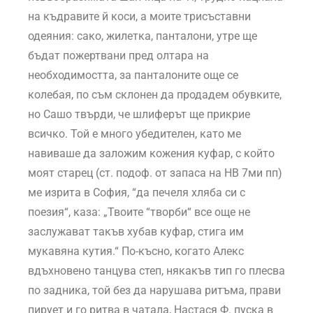
на къдравите й коси, а моите трисъставни
одеяния: сако, жилетка, панталони, утре ще
бъдат пожертвани пред олтара на
необходимостта, за панталоните още се
колебая, по съм склонен да продадем обувките,
но Сашо твърди, че шлиферът ще прикрие
всичко. Той е много убедителен, като ме
навиваше да заложим кожения куфар, с който
моят старец (ст. подоф. от запаса на НВ 7ми пп)
ме изрита в София, “да печеля хляба си с
поезия“, каза: „Твоите “творби“ все още не
заслужават такъв хубав куфар, стига им
мукавяна кутия.“ По-късно, когато Алекс
вдъхновено танцува степ, някакъв тип го плесва
по задника, той без да нарушава ритъма, прави
пирует и го ритва в чатала, Настася Ф. пуска в