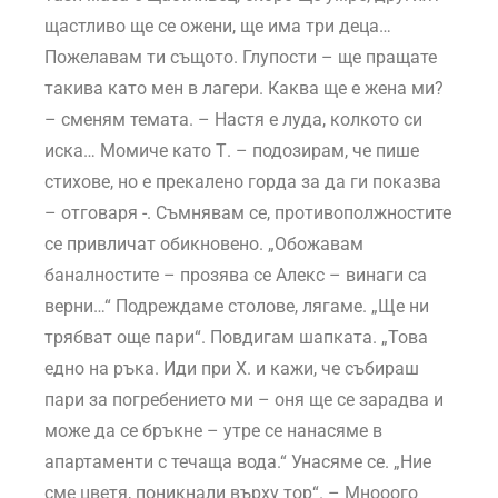
щастливо ще се ожени, ще има три деца…
Пожелавам ти същото. Глупости – ще пращате
такива като мен в лагери. Каква ще е жена ми?
– сменям темата. – Настя е луда, колкото си
иска… Момиче като Т. – подозирам, че пише
стихове, но е прекалено горда за да ги показва
– отговаря -. Съмнявам се, противополжностите
се привличат обикновено. „Обожавам
баналностите – прозява се Алекс – винаги са
верни…“ Подреждаме столове, лягаме. „Ще ни
трябват още пари“. Повдигам шапката. „Това
едно на ръка. Иди при Х. и кажи, че събираш
пари за погребението ми – оня ще се зарадва и
може да се бръкне – утре се нанасяме в
апартаменти с течаща вода.“ Унасяме се. „Ние
сме цветя, поникнали върху тор“. – Мнооого