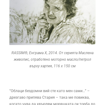
RASSIM®, Енграма X, 2014. От серията Маслена
живопис, отработено моторно масло/петрол
върху хартия, 116 x 150 cм
“Облаци бездомни вий сте като мен сами…“ –
дрезгаво припява Стария – така ме повиква,
когато чува да хвърлям моряшката си торба до