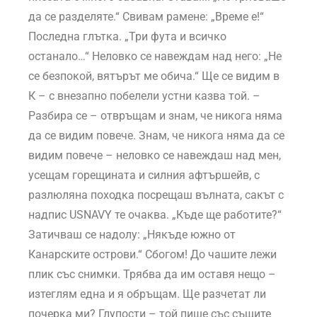
да се разделяте.“ Свивам рамене: „Време е!“
Последна глътка. „Три фута и всичко
останало…“ Неловко се навеждам над него: „Не
се безпокой, вятърът ме обича.“ Ще се видим в
К – с внезапно побелели устни казва той. –
Разбира се – отвръщам и знам, че никога няма
да се видим повече. Знам, че никога няма да се
видим повече – неловко се навеждаш над мен,
усещам горещината и силния афтършейв, с
разлюляна походка посрещаш вълната, сакът с
надпис USNAVY те очаква. „Къде ще работите?“
Затичваш се надолу: „Някъде южно от
Канарските острови.“ Сбогом! До чашите лежи
плик със снимки. Трябва да им оставя нещо –
изтеглям една и я обръщам. Ще разчетат ли
почерка ми? Глупости – той пише със същите