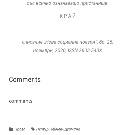
със всичко означаващо пристанище
.
К Р А Й
списание „Нова социална поезия“, бр. 25,
ноември, 2020,
ISSN
2603-543X
Comments
comments
Проза
Петър Пейчев-Щурмана