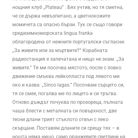
нощния клуб „Plateau“ . Бях учтив, но тя сметна,
че се държа невъзпитано, а цветнокожите
момичета са опасно бързи. Тук се също говори
средиземноморската lingua franka
облагородена от нежните португалски съгласни:
„За живите или за мъртвите?“ Корабната
радиостанция е запечатана и нищо не знам. „За
живите.“ Тя ми посочва мястото, после с ловко
движение смъква лейкопласта под лявото ми
око и казва: „Sinco lagas.“ Посочвам сърцето си,
тя се смее, погалва ме по лицето и си тръгва.
Отново дъждът почуква по прозореца, пълната
чаша блести с металната си повърхност, две
тесни длани трият стъклото отвън с леко
скърцане. Поставям дланите си срещу тях – в
нощта няма нищо, само оранжевите светлини на