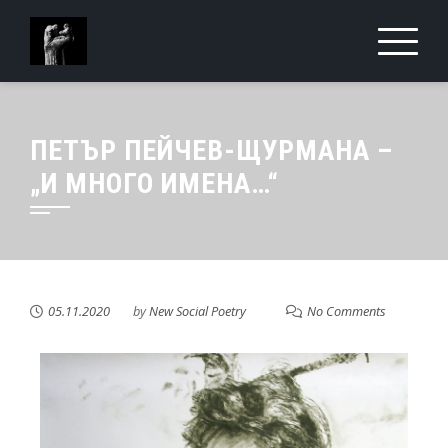
ПЕТЪР ПЕЙЧЕВ-ЩУРМАНА –
„И МНОГО ИМЕНА…“
05.11.2020
by
New Social Poetry
No Comments