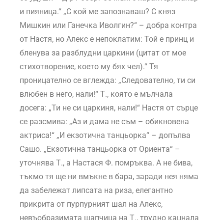
и пияница.“ „С кой ме запознаваш? С княз
Мишкин или Ганечка Иволгин?“ – добра контра
от Настя, но Алекс е непоклатим: Той е принц и
бленува за разблудни царкини (цитат от мое
стихотворение, което му бях чел).“ Тя
проницателно се вглежда: „Следователно, ти си
влюбен в него, нали!“ Т., която е мълчала
досега: „Ти не си царкиня, нали!“ Настя от сърце
се разсмива: „Аз и дама не съм – обикновена
актриса!“ „И екзотична танцьорка“ – допълва
Сашо. „Екзотична танцьорка от Ориента“ –
уточнява Т., а Настася Ф. помръква. А не бива,
тъкмо тя ще ни вмъкне в бара, заради нея няма
да забележат липсата на риза, елегантно
прикрита от пурпурният шал на Алекс,
невъобразимата шапчица на Т., трудно кацнала