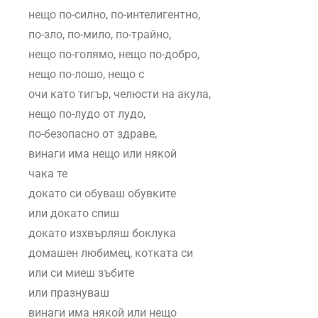
нещо по-силно, по-интелигентно,
по-зло, по-мило, по-трайно,
нещо по-голямо, нещо по-добро,
нещо по-лошо, нещо с
очи като тигър, челюсти на акула,
нещо по-лудо от лудо,
по-безопасно от здраве,
винаги има нещо или някой
чака те
докато си обуваш обувките
или докато спиш
докато изхвърляш боклука
домашен любимец, котката си
или си миеш зъбите
или празнуваш
винаги има някой или нещо