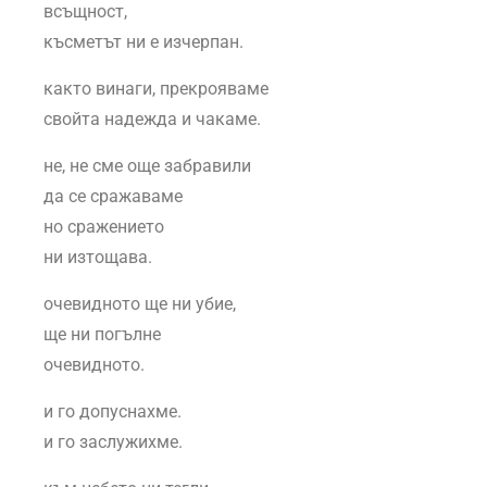
всъщност,
късметът ни е изчерпан.
както винаги, прекрояваме
свойта надежда и чакаме.
не, не сме още забравили
да се сражаваме
но сражението
ни изтощава.
очевидното ще ни убие,
ще ни погълне
очевидното.
и го допуснахме.
и го заслужихме.