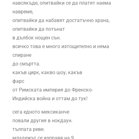
навсякъде, опитвайки се да платят наема
навреме,
опитвайки да набавят достатъчно храна,
опитвайки да потънат
в дълбок нощен сън.
всичко това е много изтощително и няма
спиране
до смъртта.
какъв цирк, какво шоу, какъв
фарс
от Римската империя до Френско-
Индийска война и оттам до тук!
сега едното мексиканче
повали другия в нокдаун.
тълпата реве.
младежът се изправя на 9.