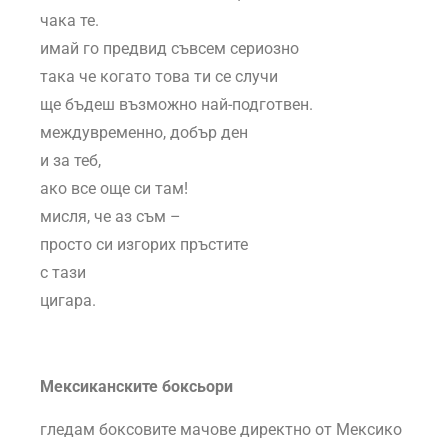
чака те.
имай го предвид съвсем сериозно
така че когато това ти се случи
ще бъдеш възможно най-подготвен.
междувременно, добър ден
и за теб,
ако все още си там!
мисля, че аз съм –
просто си изгорих пръстите
с тази
цигара.
Мексиканските боксьори
гледам боксовите мачове директно от Mексико