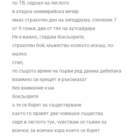
по ТВ, седнал на леглото
в хладна ноемврийска вечер.
имах страхотен ден на хиподрума, спечелих 7
от 9 гонки, две от тях на аутсайдери.
Не е важно, гледам боксьорите,
страхотен бой, мъжество колкото искаш, по-
малко
стил,
по същото време на първи ред двама дебелака
взаимно си крещят и ръкомахат
без внимание към
боксьорите
а те се борят за съществуване
както го правят две човешки същества.
седя в леглото тук, чувствам се тъжен за
всички, за всички хора които се борят