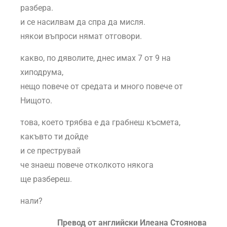
разбера.
и се насилвам да спра да мисля.
някои въпроси нямат отговори.
какво, по дяволите, днес имах 7 от 9 на
хиподрума,
нещо повече от средата и много повече от
Нищото.
това, което трябва е да грабнеш късмета,
какъвто ти дойде
и се преструвай
че знаеш повече отколкото някога
ще разбереш.
нали?
Превод от английски Илеана Стоянова