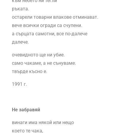
към небето ни тегли
ръката.
остарели товарни влакове отминават.
вече всички огради са счупени.
а сърцата самотни, все по-далече
далече.
очевидното ще ни убие.
само чакаме, а не сънуваме.
твърде късно е.
1991 г.
Не забравяй
винаги има някой или нещо
което те чака,