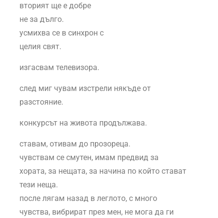
вторият ще е добре
не за дълго.
усмихва се в синхрон с
целия свят.
изгасвам телевизора.
след миг чувам изстрели някъде от
разстояние.
конкурсът на живота продължава.
ставам, отивам до прозореца.
чувствам се смутен, имам предвид за
хората, за нещата, за начина по който стават
тези неща.
после лягам назад в леглото, с много
чувства, вибрират през мен, не мога да ги