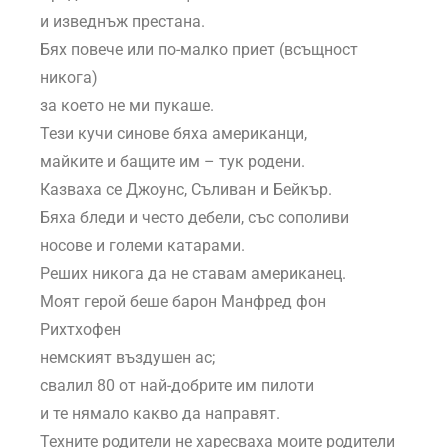
и изведнъж престана.
Бях повече или по-малко приет (всъщност
никога)
за което не ми пукаше.
Тези кучи синове бяха американци,
майките и бащите им – тук родени.
Казваха се Джоунс, Съливан и Бейкър.
Бяха бледи и често дебели, със сополиви
носове и големи катарами.
Реших никога да не ставам американец.
Моят герой беше барон Манфред фон
Рихтхофен
немският въздушен ас;
свалил 80 от най-добрите им пилоти
и те нямало какво да направят.
Техните родители не харесваха моите родители