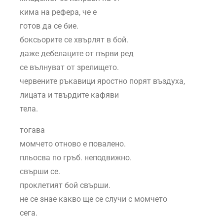
кима на рефера, че е
готов да се бие.
боксьорите се хвърлят в бой.
даже дебелаците от първи ред
се вълнуват от зрелището.
червените ръкавици яростно порят въздуха,
лицата и твърдите кафяви
тела.
тогава
момчето отново е повалено.
пльосва по гръб. неподвижно.
свърши се.
проклетият бой свърши.
не се знае какво ще се случи с момчето
сега.