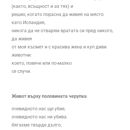
(както, всъщност и аз тях) и
реших, когато порасна да живея на място
като Исландия,
никога да не отварям вратата си пред никого,
да живея
от моя късмет и с красива жена и куп диви
животни:
което, повече или по-малко
се случи.
Живот върху половината черупка
очевидното нас ще убие,
очевидното нас ни убива.
бягахме твърде дълго,