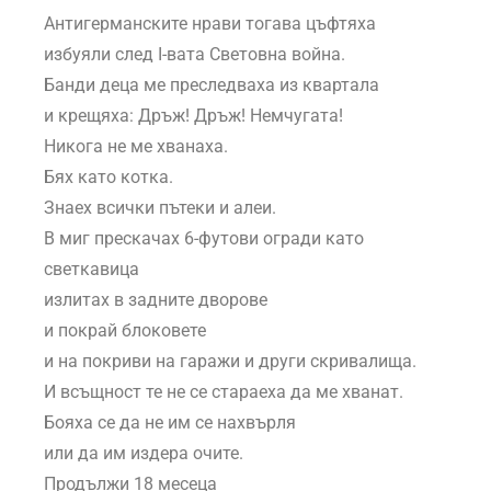
Антигерманските нрави тогава цъфтяха
избуяли след I-вата Световна война.
Банди деца ме преследваха из квартала
и крещяха: Дръж! Дръж! Немчугата!
Никога не ме хванаха.
Бях като котка.
Знаех всички пътеки и алеи.
В миг прескачах 6-футови огради като
светкавица
излитах в задните дворове
и покрай блоковете
и на покриви на гаражи и други скривалища.
И всъщност те не се стараеха да ме хванат.
Бояха се да не им се нахвърля
или да им издера очите.
Продължи 18 месеца