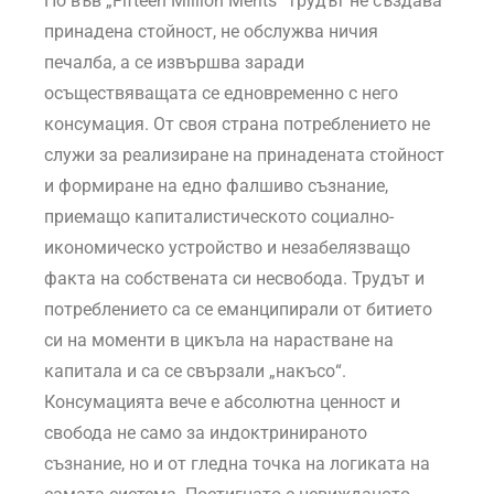
Но във „Fifteen Million Merits“ трудът не създава
принадена стойност, не обслужва ничия
печалба, а се извършва заради
осъществяващата се едновременно с него
консумация. От своя страна потреблението не
служи за реализиране на принадената стойност
и формиране на едно фалшиво съзнание,
приемащо капиталистическото социално-
икономическо устройство и незабелязващо
факта на собствената си несвобода. Трудът и
потреблението са се еманципирали от битието
си на моменти в цикъла на нарастване на
капитала и са се свързали „накъсо“.
Консумацията вече е абсолютна ценност и
свобода не само за индоктринираното
съзнание, но и от гледна точка на логиката на