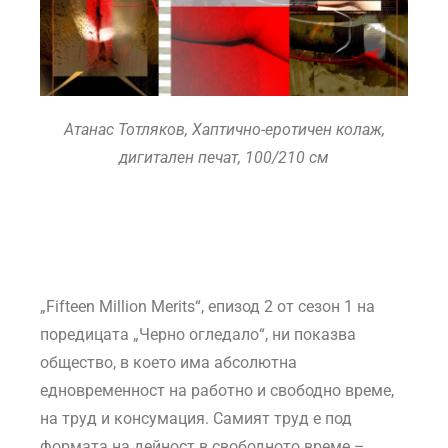
Атанас Тотляков, Хаптично-еротичен колаж,
дигитален печат, 100/210 см
„Fifteen Million Merits“, епизод 2 от сезон 1 на
поредицата „Черно огледало“, ни показва
общество, в което има абсолютна
едновременност на работно и свободно време,
на труд и консумация. Самият труд е под
формата на дейност в свободното време –