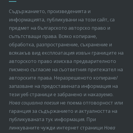
Съдържанието, произведенията и
информацията, публикувани на този сайт, са
предмет на бългaрското авторско право и
съпътстващи права. Всяко копиране,
обработка, разпространение, съхранение и
всякакъв вид експлоатация извън границите на
авторското право изисква предварителното
писмено съгласие на съответния притежател на
авторските права. Неразрешеното копиране/
запазване на предоставената информация на
тези уеб страници е забранено и наказуемо.
Нова социална поезия
не поема отговорност или
гаранция за съдържанието и актуалността на
публикуваната тук информация. При
линкуваните чужди интернет страници
Нова