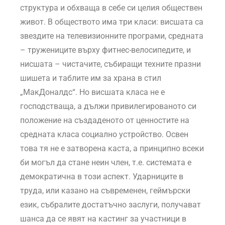
структура и обхваща в себе си целия обществен
живот. В обществото има три класи: висшата са
звездите на телевизионните програми, средната
– тружениците върху фитнес-велосипедите, и
нисшата – чистачите, събиращи техните празни
шишета и таблите им за храна в стил
„МакДоналдс“. Но висшата класа не е
господстваща, а дължи привилегированото си
положение на създаденото от ценностите на
средната класа социално устройство. Освен
това тя не е затворена каста, а принципно всеки
би могъл да стане неин член, т.е. системата е
демократична в този аспект. Ударниците в
труда, или казано на съвременен, геймърски
език, събралите достатъчно заслуги, получават
шанса да се явят на кастинг за участници в