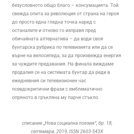
безусловното общо благо – консумацията. Той
свежда опита за революция от страна на героя
до просто една гледна точка наред с
останалите и отново го изправя пред
обичайната алтернатива – да води своя
бунтарска рубрика по телевизията или да се
върне на велосипеда, за да произвежда енергия
за чуждите предавания. На финала виждаме
продалия се на системата бунтар да реди в
ежедневния си телевизионен час
псевдокритични фрази с емблематично
опряното в гръкляна му парче стъкло.
списание „Нова социална поезия“, бр. 18,
септември, 2019,
ISSN
2603-543X