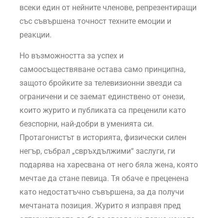
всеки един от нейните членове, репрезентиращи
със съвършена точност техните емоции и
реакции.
Но възможността за успех и
самоосъществяване остава само принципна,
защото бройките за телевизионни звезди са
ограничени и се заемат единствено от онези,
които журито и публиката са преценили като
безспорни, най-добри в уменията си.
Протагонистът в историята, физически силен
негър, събрал „свръхдължими“ заслуги, ги
подарява на харесвана от него бяла жена, която
мечтае да стане певица. Тя обаче е преценена
като недостатъчно съвършена, за да получи
мечтаната позиция. Журито я изправя пред