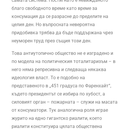
самата система. Постигнато е невижданото
благо свободното време като време за
консумация да се разрасне до пределите на
целия ден. Но въпросната невероятна
придобивка трябва да бъде поддържана чрез
неуморен труд през същия този ден.
Това антиутопично общество не е изградено и
по модела на политическия тоталитаризъм – в
него няма репресивна и следваща някаква
идеология власт. То е подобно на
представеното в „451 градуса по Фаренхайт“,
където президентът се избира по хубост, а
силовият орган – пожарната – служи на масата
от консуматори. Тук аналогична роля играе
журито на едно гигантско риалити, което
риалити конституира цялата обществена