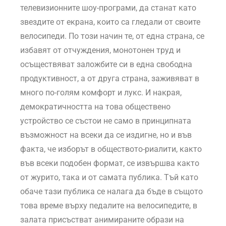
телевизионните шоу-програми, да станат като
звездите от екрана, които са гледали от своите
велосипеди. По този начин те, от една страна, се
избавят от отчуждения, монотонен труд и
осъществяват заложбите си в една свободна
продуктивност, а от друга страна, заживяват в
много по-голям комфорт и лукс. И накрая,
демократичността на това обществено
устройство се състои не само в принципната
възможност на всеки да се издигне, но и във
факта, че изборът в обществото-риалити, както
във всеки подобен формат, се извършва както
от журито, така и от самата публика. Тъй като
обаче тази публика се налага да бъде в същото
това време върху педалите на велосипедите, в
залата присъстват анимираните образи на