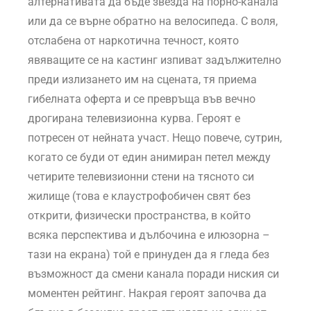
алтернативата да бъде звезда на порно-канала
или да се върне обратно на велосипеда. С воля,
отслабена от наркотична течност, която
явяващите се на кастинг изпиват задължително
преди излизането им на сцената, тя приема
гибелната оферта и се превръща във вечно
дрогирана телевизионна курва. Героят е
потресен от нейната участ. Нещо повече, сутрин,
когато се буди от един анимиран петел между
четирите телевизионни стени на тясното си
жилище (това е клаустрофобичен свят без
открити, физически пространства, в който
всяка перспектива и дълбочина е илюзорна –
тази на екрана) той е принуден да я гледа без
възможност да смени канала поради ниския си
моментен рейтинг. Накрая героят започва да