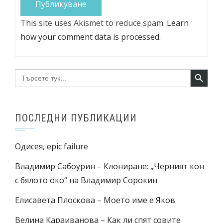
This site uses Akismet to reduce spam.
Learn
how your comment data is processed.
Search Button
Search
for:
ПОСЛЕДНИ ПУБЛИКАЦИИ
Одисея, epic failure
Владимир Сабоурин – Клониране: „Черният кон
с бялото око“ на Владимир Сорокин
Елисавета Плоскова – Моето име е Яков
Велина Караиванова – Как ли спят совите