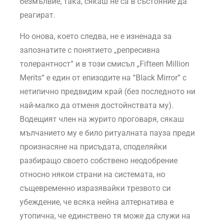
безмълвие, така, сякаш не са в състояние да
реагират.
Но онова, което следва, не е изненада за
запознатите с понятието „репресивна
толерантност“ и в този смисъл „Fifteen Million
Merits“ е един от епизодите на “Black Mirror” с
нетипично предвидим край (без последното ни
най-малко да отменя достойнствата му).
Водещият член на журито проговаря, сякаш
мълчанието му е било ритуалната пауза преди
произнасяне на присъдата, споделяйки
разбиращо своето собствено неодобрение
относно някои страни на системата, но
същевременно изразявайки трезвото си
убеждение, че всяка нейна алтернатива е
утопична, че единствено тя може да служи на