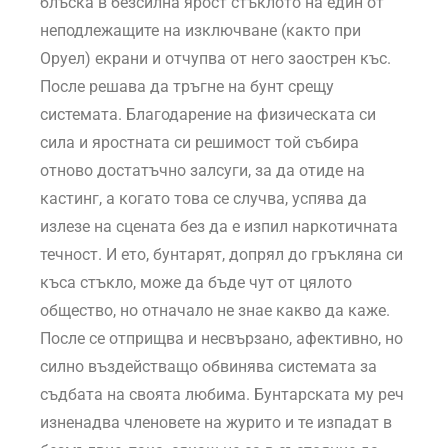
блъска в безсилна ярост стъклото на един от
неподлежащите на изключване (както при
Оруел) екрани и отчупва от него заострен къс.
После решава да тръгне на бунт срещу
системата. Благодарение на физическата си
сила и яростната си решимост той събира
отново достатъчно залсуги, за да отиде на
кастинг, а когато това се случва, успява да
излезе на сцената без да е изпил наркотичната
течност. И ето, бунтарят, допрял до гръкляна си
къса стъкло, може да бъде чут от цялото
общество, но отначало не знае какво да каже.
После се отприщва и несвързано, афективно, но
силно въздействащо обвинява системата за
съдбата на своята любима. Бунтарската му реч
изненадва членовете на журито и те изпадат в