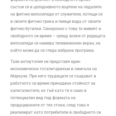
състои се в целодневното въртене на педалите
на фитнес-велосипеди от служители, потящи се
в своите фитнес-трика и пиещи вода от своите
фитнес-бутилки. Синхронно с това те живеят и
свободното си време – срещу всеки от редицата
велосипеди се намира телевизионен екран, на
който може да се гледа избрана програма.
Тази антиутопия не представя един
икономически тоталитаризъм в смисъла на
Маркузе. При него трудещите се създават в
работното си време принадена стойност за
капиталистите, но тъй като тя е само в
потенциален вид под формата на
продуцираните от тях стоки, след това я
реализират като потребители в свободното си