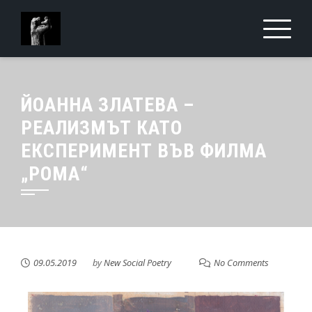
ЙОАННА ЗЛАТЕВА –
РЕАЛИЗМЪТ КАТО
ЕКСПЕРИМЕНТ ВЪВ ФИЛМА
„РОМА“
09.05.2019
by
New Social Poetry
No Comments