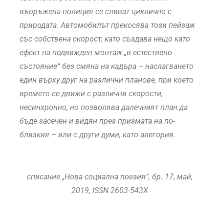
въоръжена полиция се сливат циклично с
природата. Автомобилът прекосява този пейзаж
със собствена скорост, като създава нещо като
ефект на подвижден монтаж „в естествено
състояние“ без смяна на кадъра – наслагването
един върху друг на различни планове, при което
времето се движи с различни скорости,
несинхронно, но позволява далечният план да
бъде засечен и видян през призмата на по-
близкия – или с други думи, като алегория.
списание „Нова социална поезия“, бр. 17, май,
2019, ISSN 2603-543X