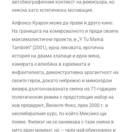
автобиографичния контекст на режисьора, но
неясна като естетическа мотивация.
Алфонсо Куарон може да прави и друго кино.
На границата на комерсиалното и преди своите
максималистични проекти, в „Y Tu Mamá
También” (2001), една лековата, еротична
история на двама хлапаци и една жена,
камерата е влюбена в харизмата и
инфантилната, демонстративна арогантност на
своите герои, докато небрежно и мимоходом
визира дългоочакваната смяна на 71-годишен
политическия режим с предстоящия избор на
нов президент, Висенте Фокс, през 2000 г. и
неолибералния курс, по който Мексико ще
поеме. Филмът не се занимава с тази смяна в
нито един момент, но – чрез най-обикновено и