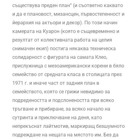
съществува преден план“ (и съответно каквато
и да е плановост, мизансцен, първостепенност и
йерархия на актьори и декор). По този начин
камерата на Куарон (която е същевременно и
резултат от колективната работа на целия
снимачен екип) постига някаква техническа
солидарност с фигурата на самата Клео,
прислужница с мезоамерикански корени в бяло
семейство от средната класа в столицата през
1971 г. и иначе част от задния план в
семейството, която се грижи невидимо за
подредеността и подслонеността при всяко
тръгване и прибиране, за всяко начало на
сутринта и приключване на деня, като
непрекъснат лайтмотив, маркиращ безшумното
подреждане на нещата на мястото им. Без да