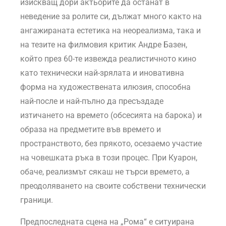
изискващ дори актьорите да останат в
неведение за ролите си, дължат много както на
ангажираната естетика на неореализма, така и
на тезите на филмовия критик Андре Базен,
който през 60-те извежда реалистичното кино
като технически най-зрялата и иновативна
форма на художествената илюзия, способна
най-после и най-пълно да пресъздаде
изтичането на времето (обсесията на барока) и
образа на предметите във времето и
пространството, без прякото, осезаемо участие
на човешката ръка в този процес. При Куарон,
обаче, реализмът сякаш не търси времето, а
преодоляването на своите собствени технически
граници.
Предпоследната сцена на „Рома“ е ситуирана