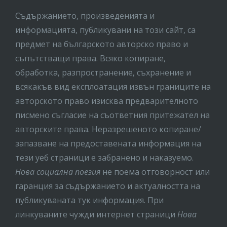
Съдържанието, произведенията и
информацията, публикувани на този сайт, са
предмет на бългaрското авторско право и
съпътстващи права. Всяко копиране,
обработка, разпространение, съхранение и
всякакъв вид експлоатация извън границите на
авторското право изисква предварителното
писмено съгласие на съответния притежател на
авторските права. Неразрешеното копиране/
запазване на предоставената информация на
тези уеб страници е забранено и наказуемо.
Нова социална поезия
не поема отговорност или
гаранция за съдържанието и актуалността на
публикуваната тук информация. При
линкуваните чужди интернет страници
Нова