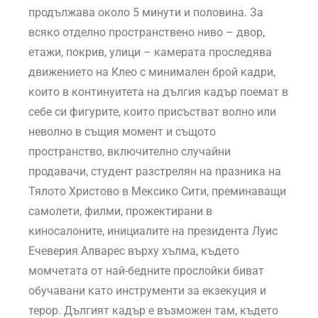
продължава около 5 минути и половина. За
всяко отделно пространствено ниво – двор,
етажи, покрив, улици – камерата проследява
движението на Клео с минимален брой кадри,
които в континуитета на дългия кадър поемат в
себе си фигурите, които присъстват волно или
неволно в същия момент и същото
пространство, включително случайни
продавачи, студент разстрелян на празника на
Тялото Христово в Мексико Сити, преминаващи
самолети, филми, прожектирани в
киносалоните, инициалите на президента Луис
Ечеверия Алварес върху хълма, където
момчетата от най-бедните прослойки биват
обучавани като инструменти за екзекуция и
терор. Дългият кадър е възможен там, където