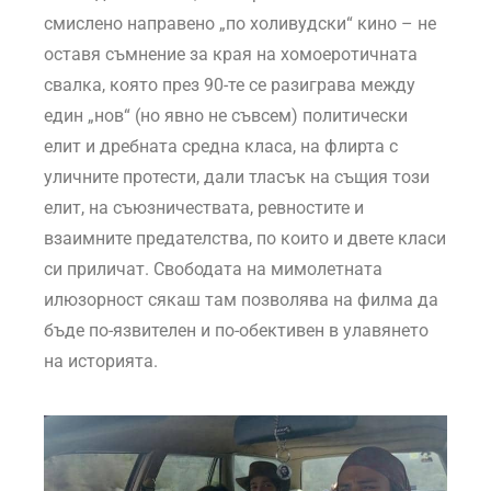
смислено направено „по холивудски“ кино – не
оставя съмнение за края на хомоеротичната
свалка, която през 90-те се разигравa между
един „нов“ (но явно не съвсем) политически
елит и дребната средна класа, на флирта с
уличните протести, дали тласък на същия този
елит, на съюзничествата, ревностите и
взаимните предателства, по които и двете класи
си приличат. Свободата на мимолетната
илюзорност сякаш там позволява на филма да
бъде по-язвителен и по-обективен в улавянето
на историята.