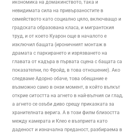
икономика на домакинството, така и
невидимата сила на привързаностите в
семейството като социално цяло, включващо и
градската образована класа, и мигрантския
труд, и от което Куарон още в началото е
изключил бащата (ироничният монтаж в
драмата с паркирането и изрязването на
главата от кадъра в първата сцена с бащата са
показателни, по Фройд, в това отношение). Ако
следваме Адорно обаче, това обещание е
възможно само в онзи момент, в който вълкът
открие ситостта на агнето в най-вълчия си глад,
а агнето се озъби диво срещу приказката за
хранителната верига. А в този филм близостта
между камерата и Клео е възприета като
даденост и изначална преданост, разбираема в