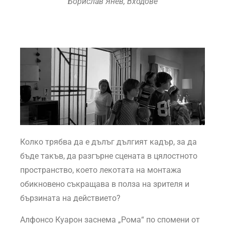
Борислав Янев, Входове
Колко трябва да е дълъг дългият кадър, за да
бъде такъв, да разгърне сцената в цялостното
пространство, което лекотата на монтажа
обикновено съкращава в полза на зрителя и
бързината на действието?
Алфонсо Куарон заснема „Рома“ по спомени от