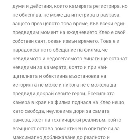
думи и действия, които камерата регистрира, но
не обяснява, не може да интегрира в разказа,
защото през цялото това време, във всеки един
предвидим момент на ежедневието Клео e свой
собствен свят, океан извън времето. Това е и
парадоксалното обещание на филма, че
невидимото и недосегаемото винаги ще останат
невидими за камерата, която и при най-
щателната и обективна възстановка на
историята не може и никога не е можела да
предвиди докрай своите герои. Всесилната
камера в края на филма поднася на Клео нещо
като свобода, неуловима дори за самата
камера, жест на техничарски реализъм, който
всъщност остава романтичен в опитите си за
максимално доближаване до реалното и