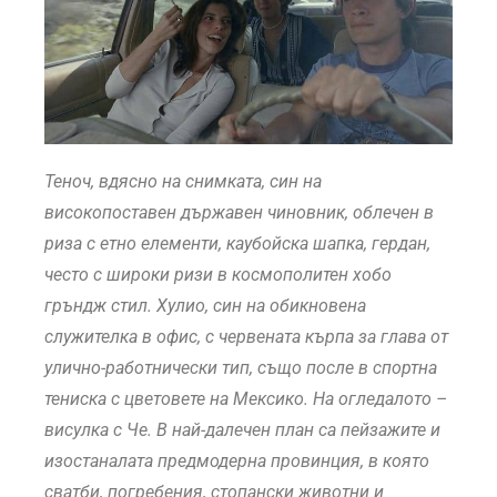
Теноч, вдясно на снимката, син на
високопоставен държавен чиновник, облечен в
риза с етно елементи, каубойска шапка, гердан,
често с широки ризи в космополитен хобо
гръндж стил. Хулио, син на обикновена
служителка в офис, с червената кърпа за глава от
улично-работнически тип, също после в спортна
тениска с цветовете на Мексико. На огледалото –
висулка с Че. В най-далечен план са пейзажите и
изостаналата предмодерна провинция, в която
сватби, погребения, стопански животни и