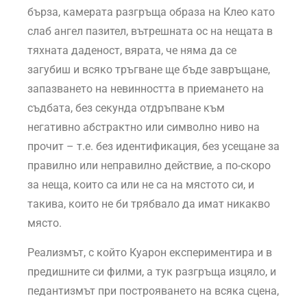
бърза, камерата разгръща образа на Клео като
слаб ангел пазител, вътрешната ос на нещата в
тяхната даденост, вярата, че няма да се
загубиш и всяко тръгване ще бъде завръщане,
запазването на невинността в приемането на
съдбата, без секунда отдръпване към
негативно абстрактно или символно ниво на
прочит – т.е. без идентификация, без усещане за
правилно или неправилно действие, а по-скоро
за неща, които са или не са на мястото си, и
такива, които не би трябвало да имат никакво
място.
Реализмът, с който Куарон експериментира и в
предишните си филми, а тук разгръща изцяло, и
педантизмът при построяването на всяка сцена,