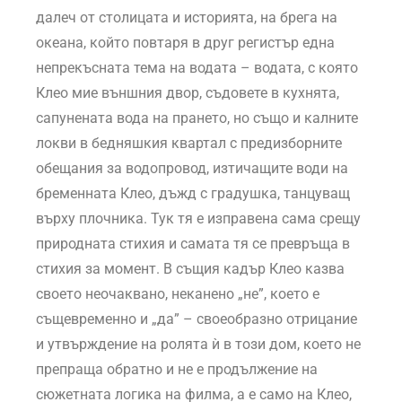
далеч от столицата и историята, на брега на
океана, който повтаря в друг регистър една
непрекъсната тема на водата – водата, с която
Клео мие външния двор, съдовете в кухнята,
сапунената вода на прането, но също и калните
локви в бедняшкия квартал с предизборните
обещания за водопровод, изтичащите води на
бременната Клео, дъжд с градушка, танцуващ
върху плочника. Тук тя е изправена сама срещу
природната стихия и самата тя се превръща в
стихия за момент. В същия кадър Клео казва
своето неочаквано, неканено „не”, което е
същевременно и „да” – своеобразно отрицание
и утвърждение на ролята ѝ в този дом, което не
препраща обратно и не е продължение на
сюжетната логика на филма, а е само на Клео,