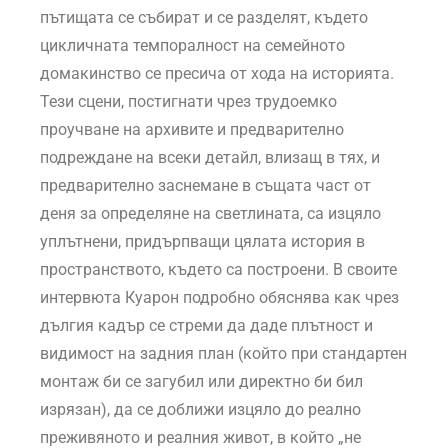
пътищата се събират и се разделят, където
цикличната темпоралност на семейното
домакинство се пресича от хода на историята.
Тези сцени, постигнати чрез трудоемко
проучване на архивите и предварително
подреждане на всеки детайл, влизащ в тях, и
предварително заснемане в същата част от
деня за определяне на светлината, са изцяло
уплътнени, придърпващи цялата история в
пространството, където са построени. В своите
интервюта Куарон подробно обяснява как чрез
дългия кадър се стреми да даде плътност и
видимост на задния план (който при стандартен
монтаж би се загубил или директно би бил
изрязан), да се доближи изцяло до реално
преживяното и реалния живот, в който „не