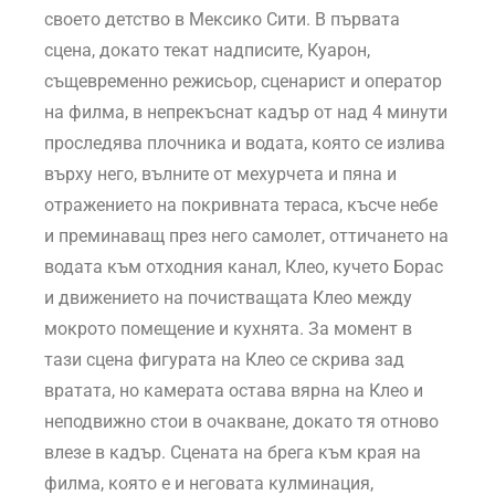
своето детство в Мексико Сити. В първата
сцена, докато текат надписите, Куарон,
същевременно режисьор, сценарист и оператор
на филма, в непрекъснат кадър от над 4 минути
проследява плочника и водата, която се излива
върху него, вълните от мехурчета и пяна и
отражението на покривната тераса, късче небе
и преминаващ през него самолет, оттичането на
водата към отходния канал, Клео, кучето Борас
и движението на почистващата Клео между
мокрото помещение и кухнята. За момент в
тази сцена фигурата на Клео се скрива зад
вратата, но камерата остава вярна на Клео и
неподвижно стои в очакване, докато тя отново
влезе в кадър. Сцената на брега към края на
филма, която е и неговата кулминация,