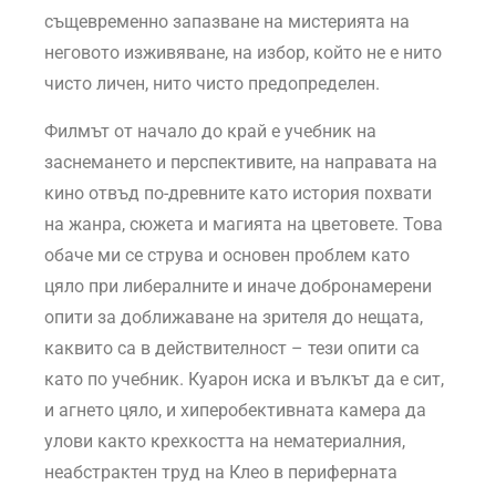
същевременно запазване на мистерията на
неговото изживяване, на избор, който не е нито
чисто личен, нито чисто предопределен.
Филмът от начало до край е учебник на
заснемането и перспективите, на направата на
кино отвъд по-древните като история похвати
на жанра, сюжета и магията на цветовете. Това
обаче ми се струва и основен проблем като
цяло при либералните и иначе добронамерени
опити за доближаване на зрителя до нещата,
каквито са в действителност – тези опити са
като по учебник. Куарон иска и вълкът да е сит,
и агнето цяло, и хиперобективната камера да
улови както крехкостта на нематериалния,
неабстрактен труд на Клео в периферната