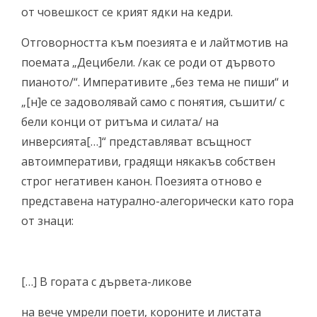
от човешкост се крият ядки на кедри.
Отговорността към поезията е и лайтмотив на
поемата „Децибели. /как се роди от дървото
пианото/“. Императивите „без тема не пиши“ и
„[н]е се задоволявай само с понятия, съшити/ с
бели конци от ритъма и силата/ на
инверсията[…]“ представляват всъщност
автоимперативи, градящи някакъв собствен
строг негативен канон. Поезията отново е
представена натурално-алегорически като гора
от знаци:
[…] В гората с дървета-ликове
на вече умрели поети, короните и листата