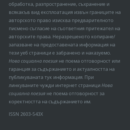
обработка, разпространение, съхранение и
всякакъв вид експлоатация извън границите на
авторското право изисква предварителното
писмено съгласие на съответния притежател на
авторските права. Неразрешеното копиране/
запазване на предоставената информация на
тези уеб страници е забранено и наказуемо.
Нова социална поезия
не поема отговорност или
гаранция за съдържанието и актуалността на
публикуваната тук информация. При
линкуваните чужди интернет страници
Нова
социална поезия
не поема отговорност за
коректността на съдържанието им.
ISSN 2603-543X