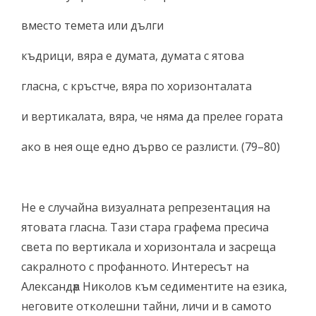
вместо темета или дълги
къдрици, вяра е думата, думата с ятова
гласна, с кръстче, вяра по хоризонталата
и вертикалата, вяра, че няма да прелее гората
ако в нея още едно дърво се разлисти. (79–80)
Не е случайна визуалната репрезентация на
ятовата гласна. Тази стара графема пресича
света по вертикала и хоризонтала и засреща
сакралното с профанното. Интересът на
Александѫр Николов към седиментите на езика,
неговите отколешни тайни, личи и в самото