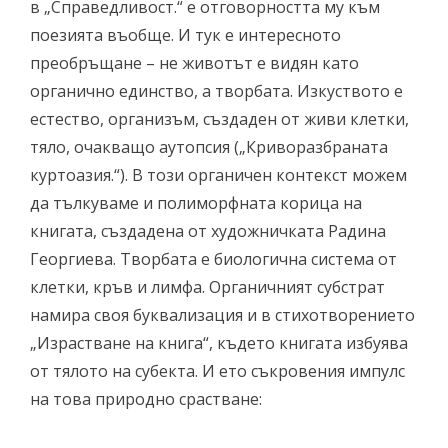
в „Справедливост.“ е отговорността му към
поезията въобще. И тук е интересното
преобръщане – не животът е видян като
органично единство, а творбата. Изкуството е
естество, организъм, създаден от живи клетки,
тяло, очакващо аутопсия („Криворазбраната
куртоазия.“). В този органичен контекст можем
да тълкуваме и полиморфната корица на
книгата, създадена от художничката Радина
Георгиева. Творбата е биологична система от
клетки, кръв и лимфа. Органичният субстрат
намира своя буквализация и в стихотворението
„Израстване на книга“, където книгата избуява
от тялото на субекта. И ето съкровения импулс
на това природно срастване: