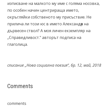
изписване на малкото му име с голяма носовка,
по особен начин центрираща името,
окръгляйки собственото му присъствие. Не
прилича ли този юс в името Александѫр на
дървесен ствол? А моя личен екземпляр на
„Справедливост.“ авторът подписа на
глаголица.
списание „Нова социална поезия“, бр. 12, май, 2018
Comments
comments