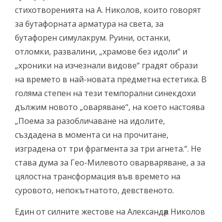
стихотворенията на А. Николов, които говорят
за бутафорната арматура на света, за
бутафорен симулакрум. Руини, останки,
отломки, развалини, „храмове без идоли“ и
„хроники на изчезнали видове“ градят образи
на времето в най-новата предметна естетика. В
голяма степен на тези темпорални синекдохи
дължим новото „оваряване“, на което настоява
„Поема за разобличаване на идолите,
създадена в момента си на прочитане,
изградена от три фрагмента за три агнета.“. Не
става дума за Гео-Милевото оварваряване, а за
цялостна трансформация във времето на
суровото, непокътнатото, девственото.
Един от силните жестове на Александѫр Николов