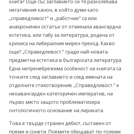
книга? Още със заглавието си тя разколебава
негативния канон, в който думи като
„справедливост“ и „работник“ са или
анахроничен остатък от отминала авангардна
естетика, или табу за литература, родена от
кризиса на либералния мирен преход. Какво
още? „Справедливост.“ гради най-новата
предметна естетика в българската литература.
Една непренебрежима особеност на книгата са
точките след заглавието и след имената на
отделните стихотворения. „Справедливост.“ е
неоавангарден категоричен императив, на
първо място защото проблематизира
онтологичното основание на лириката.
Това е твърде странен дебют, съставен от
поеми и сонети. Поемите обещават по-големи