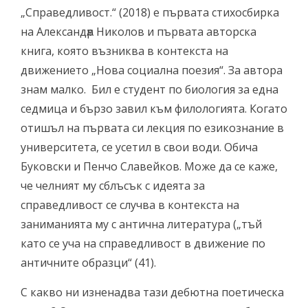
„Справедливост.“ (2018) е първата стихосбирка
на Александѫр Николов и първата авторска
книга, която възниква в контекста на
движението „Нова социална поезия“. За автора
знам малко. Бил е студент по биология за една
седмица и бързо завил към филологията. Когато
отишъл на първата си лекция по езикознание в
университета, се усетил в свои води. Обича
Буковски и Пенчо Славейков. Може да се каже,
че челният му сблъсък с идеята за
справедливост се случва в контекста на
заниманията му с антична литература („тъй
като се уча на справедливост в движение по
античните образци“ (41).
С какво ни изненадва тази дебютна поетическа