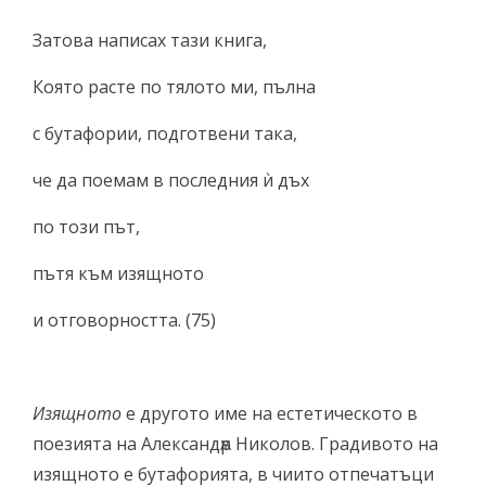
Затова написах тази книга,
Която расте по тялото ми, пълна
с бутафории, подготвени така,
че да поемам в последния ѝ дъх
по този път,
пътя към изящното
и отговорността. (75)
Изящното
е другото име на естетическото в
поезията на Александѫр Николов. Градивото на
изящното е бутафорията, в чиито отпечатъци