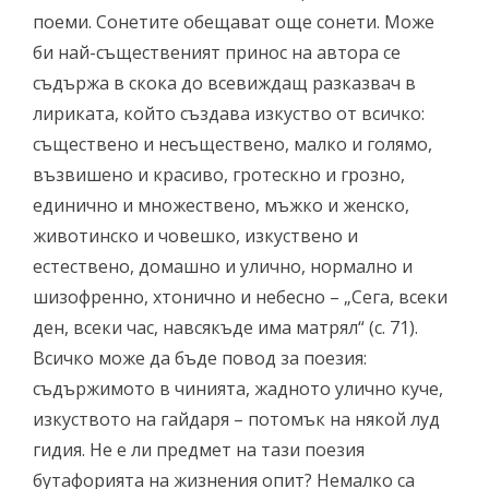
поеми. Сонетите обещават още сонети. Може
би най-същественият принос на автора се
съдържа в скока до всевиждащ разказвач в
лириката, който създава изкуство от всичко:
съществено и несъществено, малко и голямо,
възвишено и красиво, гротескно и грозно,
единично и множествено, мъжко и женско,
животинско и човешко, изкуствено и
естествено, домашно и улично, нормално и
шизофренно, хтонично и небесно – „Сега, всеки
ден, всеки час, навсякъде има матрял“ (с. 71).
Всичко може да бъде повод за поезия:
съдържимото в чинията, жадното улично куче,
изкуството на гайдаря – потомък на някой луд
гидия. Не е ли предмет на тази поезия
бутафорията на жизнения опит? Немалко са