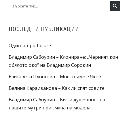
Search Button
Search
for:
ПОСЛЕДНИ ПУБЛИКАЦИИ
Одисея, epic failure
Владимир Сабоурин – Клониране: „Черният кон
с бялото око“ на Владимир Сорокин
Елисавета Плоскова – Моето име е Яков
Велина Караиванова – Как ли спят совите
Владимир Сабоурин – Бит и душевност на
нашите мутри при смяна на модела