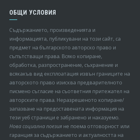
ОБЩИ УСЛОВИЯ
Съдържанието, произведенията и
информацията, публикувани на този сайт, са
предмет на бългaрското авторско право и
съпътстващи права. Всяко копиране,
обработка, разпространение, съхранение и
всякакъв вид експлоатация извън границите на
авторското право изисква предварителното
писмено съгласие на съответния притежател на
авторските права. Неразрешеното копиране/
запазване на предоставената информация на
тези уеб страници е забранено и наказуемо.
Нова социална поезия
не поема отговорност или
гаранция за съдържанието и актуалността на