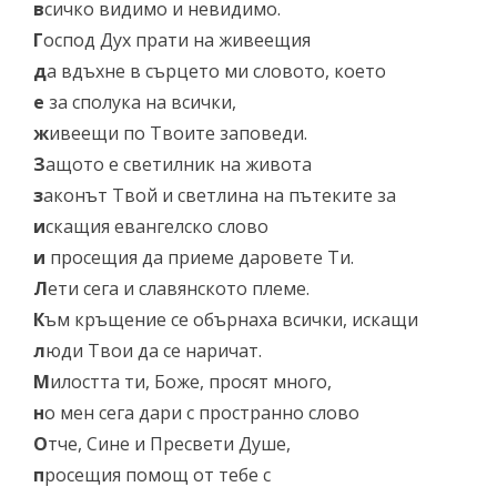
в
сичко видимо и невидимо.
Г
оспод Дух прати на живеещия
д
а вдъхне в сърцето ми словото, което
е
за сполука на всички,
ж
ивеещи по Твоите заповеди.
З
ащото е светилник на живота
з
аконът Твой и светлина на пътеките за
и
скащия евангелско слово
и
просещия да приеме даровете Ти.
Л
ети сега и славянското племе.
К
ъм кръщение се обърнаха всички, искащи
л
юди Твои да се наричат.
М
илостта ти, Боже, просят много,
н
о мен сега дари с пространно слово
О
тче, Сине и Пресвети Душе,
п
росещия помощ от тебе с