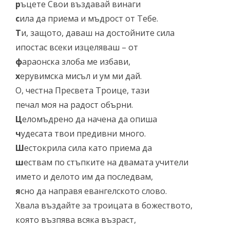
р
ъцете Свои въздавай винаги
с
ила да приема и мъдрост от Тебе.
Т
и, защото, даваш на достойните сила
ипостас всеки изцеляваш – от
ф
араонска злоба ме избави,
х
ерувимска мисъл и ум ми дай.
О, честна Пресвета Троице, тази
печал моя на радост обърни.
Ц
еломъдрено да начена да опиша
ч
удесата твои предивни много.
Ш
естокрила сила като приема да
ш
ествам по стъпките на двамата учители
името и делото им да последвам,
я
сно да направя евангелското слово.
Хвала въздайте за троицата в божеството,
която възпява всяка възраст,