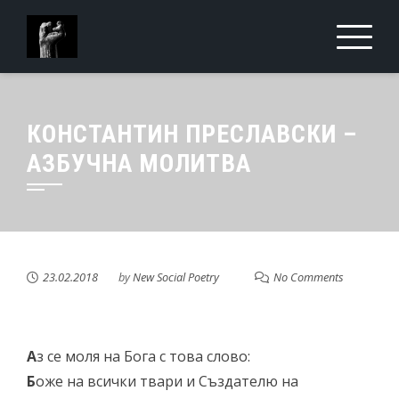
Skip
to
content
КОНСТАНТИН ПРЕСЛАВСКИ –
АЗБУЧНА МОЛИТВА
23.02.2018
by
New Social Poetry
No Comments
А
з се моля на Бога с това слово:
Б
оже на всички твари и Създателю на