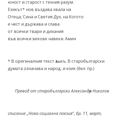
юност и старост с техния разум.
Езикът* нов въздава хвала на
Отеца, Сина и Светия Дух, на Когото
е чест и държава и слава
от всички твари и дихания
във всички векове навеки. Амин
* В оригиналния текст ѧзыкъ. В старобългарски
думата означава и народ, и език (бел. пр.)
Превод от старобългарски Александѫр Николов
списание „Нова социална поезия“, бр. 11, март,