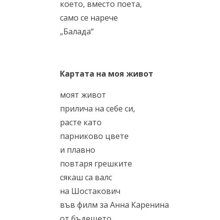
което, вместо поета,
само се нарeчe
„Балада“
Картата на моя живот
моят живот
прилича на себе си,
расте като
парниково цвете
и плавно
повтаря грешките
сякаш са валс
на Шостакович
във филм за Анна Каренина
от бъдещето,