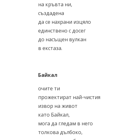
на кръвта ни,
създадена
да се нахрани изцяло
единствено с досег
до насъщeн вулкан
в екстаза.
Байкал
очите ти
прожектират най-чистия
извор на живот
като Байкал,
мога да гледам в него
толкова дълбоко,