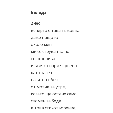
Балада
днес
вечерта е така тъжовна,
даже нищото
около мен
ми се струва пълно
със коприва
и всичко пари червено
като залез,
наситен с боя
от мотив за утре,
когато ще остане само
спомен за беда
в това стихотворение,