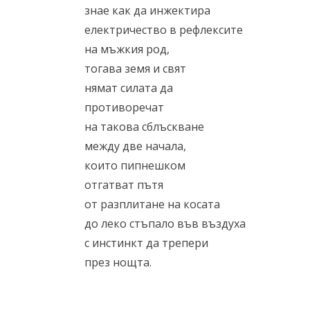
знае как да инжектира
електричество в рефлексите
на мъжкия род,
тогава земя и свят
нямат силата да
противоречат
на такова сблъскване
между две начала,
които пипнешком
отгатват пътя
от разплитане на косата
до леко стъпало във въздуха
с инстинкт да трепери
през нощта.