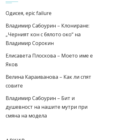
Одисея, epic failure
Владимир Сабоурин – Клониране:
„Черният кон с бялото око“ на
Владимир Сорокин
Елисавета Плоскова – Моето име е
Яков
Велина Караиванова – Как ли спят
совите
Владимир Сабоурин – Бит и
душевност на нашите мутри при
смяна на модела