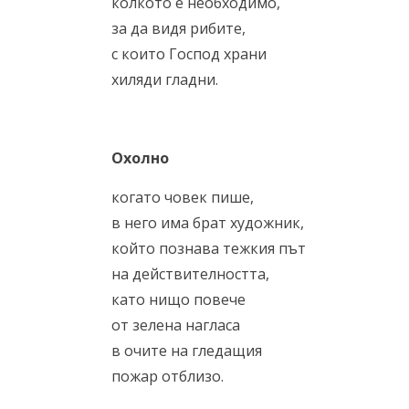
колкото е необходимо,
за да видя рибите,
с които Господ храни
хиляди гладни.
Охолно
когато човек пише,
в него има брат художник,
който пoзнава тежкия път
на действителността,
като нищо повече
от зелена нагласа
в очите на гледащия
пожар отблизо.