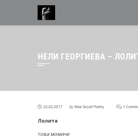
Skip
to
content
НЕЛИ ГЕОРГИЕВА – ЛОЛИ
22.02.2017
by
New Social Poetry
1 Comm
Лолита
това момиче