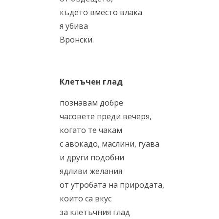
където вместо влака
я убива
Вронски.
Клетъчен глад
познавам добре
часовете преди вечеря,
когато те чакам
с авокадо, маслини, гуава
и други подобни
ядливи желания
от утробата на природата,
които са вкус
за клетъчния глад