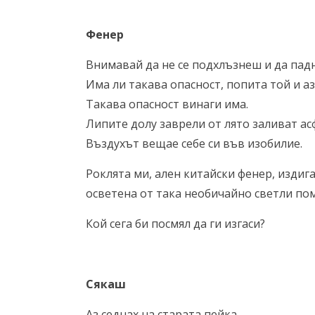
Фенер
Внимавай да не се подхлъзнеш и да пад
Има ли такава опасност, попита той и аз
Такава опасност винаги има.
Липите долу заврели от лято заливат ас
Въздухът вещае себе си във изобилие.
Роклята ми, ален китайски фенер, издига 
осветена от така необичайно светли по
Кой сега би посмял да ги изгаси?
Сякаш
Аз седнах на старата пейка,