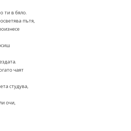
 ти в бяло.
 осветява пътя,
произнесе
рсиш
ездата.
огато чаят
ета студува,
ли очи,