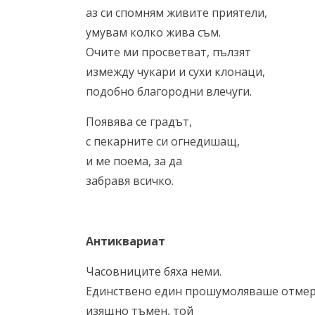
аз си спомням живите приятели,
умувам колко жива съм.
Очитe ми просветват, пълзят
измежду чукари и сухи клонаци,
подобно благородни влечуги.
Появява се градът,
с пекарните си огнедишащ,
и ме поема, за да
забравя всичко.
Антиквариат
Часовниците бяха неми.
Единствено един прошумоляваше отмер
изящно тъмен, той