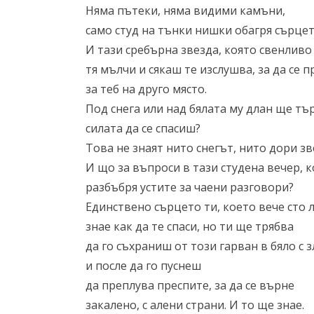
Няма пътеки, няма видими камъни,
само студ на тънки нишки обагря сърцето
И тази сребърна звезда, която свенливо
тя мълчи и сякаш те изслушва, за да се 
за теб на друго място.
Под снега или над бялата му длан ще тъ
силата да се спасиш?
Това не знаят нито снегът, нито дори зв
И що за въпроси в тази студена вечер, к
разбъбря устите за чаени разговори?
Единствено сърцето ти, което вече сто л
знае как да те спаси, но ти ще трябва
да го съхраниш от този гарван в бяло с з
и после да го пуснеш
да преплува преспите, за да се върне
закалено, с алени страни. И то ще знае.