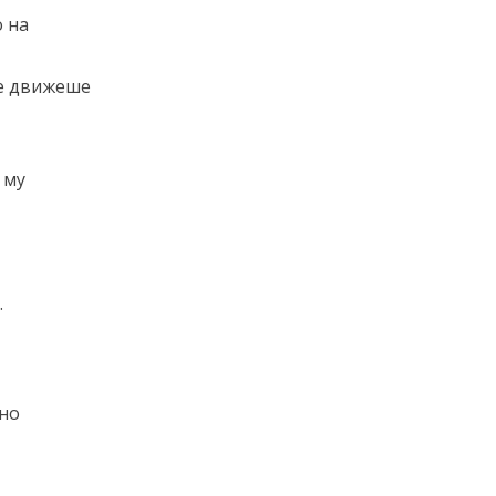
 на
се движеше
 му
.
йно