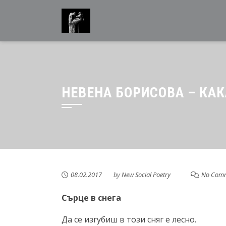
Skip
to
content
НЕВЕНА БОРИСОВА – КА
08.02.2017
by
New Social Poetry
No Com
Сърце в снега
Да се изгубиш в този сняг е лесно.