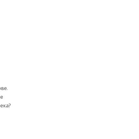
ве.
ме
ека?