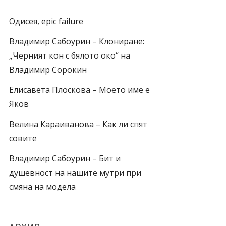
Одисея, epic failure
Владимир Сабоурин – Клониране:
„Черният кон с бялото око“ на
Владимир Сорокин
Елисавета Плоскова – Моето име е
Яков
Велина Караиванова – Как ли спят
совите
Владимир Сабоурин – Бит и
душевност на нашите мутри при
смяна на модела