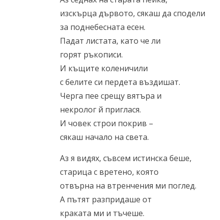
изскърца дървото, сякаш да сподели
за поднебесната есен.
Падат листата, като че ли
горят ръкописи.
И къщите коленичили
с белите си пердета въздишат.
Черга пее срещу вятъра и
некролог й приглася.
И човек строи покрив –
сякаш начало на света.
Аз я видях, съвсем истинска беше,
старица с вретено, която
отвърна на втренчения ми поглед.
А пътят разпридаше от
краката ми и тъчеше.