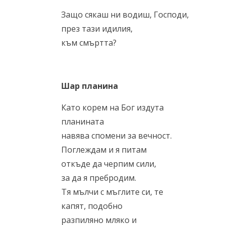
Защо сякаш ни водиш, Господи,
през тази идилия,
към смъртта?
Шар планина
Като корем на Бог издута
планината
навява спомени за вечност.
Поглеждам и я питам
откъде да черпим сили,
за да я пребродим.
Тя мълчи с мъглите си, те
капят, подобно
разпиляно мляко и