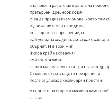
мълчеше и работеше във ъгъла подобно
прегърбен, дребноок ковач.
И за да предизвикам онова, което там 
и движеше и мен невидимо,
погледнах го с презрение, със
най-усърдна хладина, със страх с хастара
обърнат. И в този миг
(искра край наковалня)
той гръмогласно
се разсмя с махалото си три пъти подред
Отминах го със същото презрение и
после се улисах с кехлибарен пръстен.
А сърцето на старата маслена лампа та
се сви.