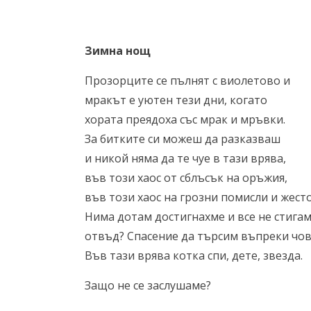
Зимна нощ
Прозорците се пълнят с виолетово и
мракът е уютен тези дни, когато
хората преядоха със мрак и мръвки.
За битките си можеш да разказваш
и никой няма да те чуе в тази врява,
във този хаос от сблъсък на оръжия,
във този хаос на грозни помисли и жесто
Нима дотам достигнахме и все не стига
отвъд? Спасение да търсим въпреки чов
Във тази врява котка спи, дете, звезда.
Защо не се заслушаме?