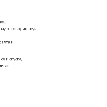
неш.
 му отговорих, чеда,
фалта и
се и спуска,
мисли.