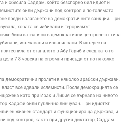
а и обесила Саддам, който безспорно бил идиот и
лямистите били държани под контрол и по-голямата
поне преди налагането на демократичните санкции. При
увала, хората се избивали и тероризмът
мъже били затваряни в демократични центрове от типа
убивани, изтезавани и изнасилвани. В интерес на
ритеснила от станалото в Абу-Гариб и след като го
 цели 7-8 човека на огромни присъди от по няколко
ла демократични пролети в няколко арабски държави,
а власт все идвали ислямисти. После демокрацията се
ищожена като при Ирак и Либия се върнала на нивото
тор Кадафи били публично линчуван. При идиотът
иличен жизнен стандарт и функционираща държава, и
и под контрол, както при другия диктатор, Саддам.