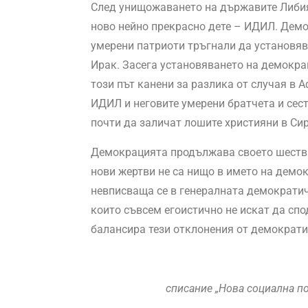
След унищожаването на държавите Либия
ново нейно прекрасно дете – ИДИЛ. Дем
умерени патриоти тръгнали да установява
Ирак. Засега установяването на демокрац
този път канени за разлика от случая в 
ИДИЛ и неговите умерени братчета и сес
почти да заличат лошите християни в Си
Демокрацията продължава своето шестви
нови жертви не са нищо в името на демо
невписваща се в генералната демократич
които съвсем егоистично не искат да сп
балансира тези отклонения от демократи
списание „Нова социална пое