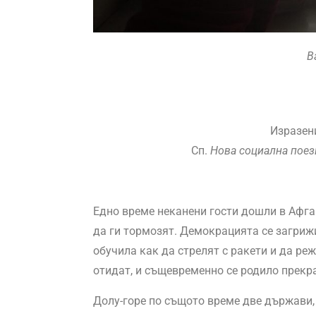
В
Изразени
Сп.
Нова социална пое
Едно време неканени гости дошли в Афган
да ги тормозят. Демокрацията се загриж
обучила как да стрелят с ракети и да ре
отидат, и същевременно се родило прекр
Долу-горе по същото време две държави