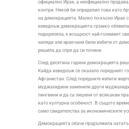
официално Ирак, а неофициално продавал
контри. Някой би определил това като б
на демокрацията. Малко по-късно Ирак с
изведнъж демокрацията гръмко обявила, 
подкрепяла, е всъщност най-големият све
хиляди зли иракчани били избити от дем
решила да спре да си почине.
След десетина години демокрацията реши
Кайда изведнъж се оказало поредният г
Афганистан. След поредните избити жерт
муджахидини заменили други муджахидин
пингвини и да са лишени от всякакви пр
като културна особеност. В същото време
само свидетелства за икономическите ус
Демокрацията обаче продължила нататък