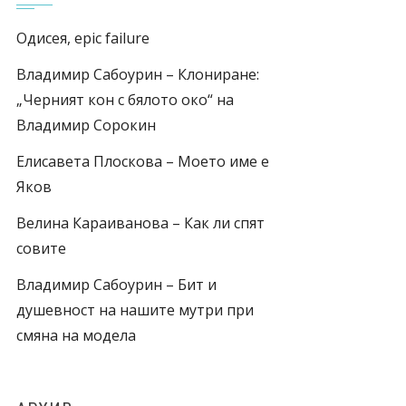
Одисея, epic failure
Владимир Сабоурин – Клониране:
„Черният кон с бялото око“ на
Владимир Сорокин
Елисавета Плоскова – Моето име е
Яков
Велина Караиванова – Как ли спят
совите
Владимир Сабоурин – Бит и
душевност на нашите мутри при
смяна на модела