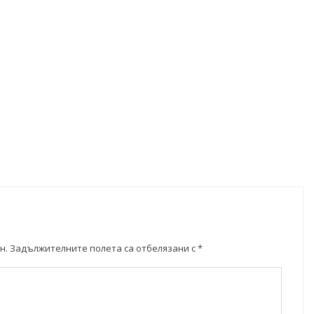
н.
Задължителните полета са отбелязани с
*