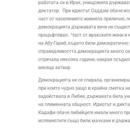
работата си в Ирак, унищожила държават
диктатор. При идиотът Саддам обаче ис
част от населението живеела прилично, 
демокрацията държавата вече не съществ
процъфтявал. Част от иракските жени и 
на Абу-Гариб, където били демократично 
справедливостта демокрацията много се п
отричала няколко години, накрая осъдила
месеца затвор.
Демокрацията не се спирала, организира
при които чудно защо в крайна сметка н
задействала в Либия, държавата била ун
на племенната общност. Идиотът и дикта
Кадафи обаче либийците имали много пр
ислямистите също били мачкани и държан