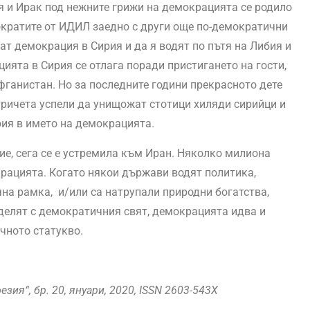
 и Ирак под нежните грижи на демокрацията се родило
ократите от ИДИЛ заедно с други още по-демократични
т демокрация в Сирия и да я водят по пътя на Либия и
ията в Сирия се отлага поради пристигането на гости,
Афганистан. Но за последните години прекрасното дете
тричета успели да унищожат стотици хиляди сирийци и
рия в името на демокрацията.
е, сега се е устремила към Иран. Няколко милиона
крацията. Когато някои държави водят политика,
на рамка, и/или са натрупали природни богатства,
оделят с демократичния свят, демокрацията идва и
чното статукво.
зия“, бр. 20, януари, 2020,
ISSN
2603-543X