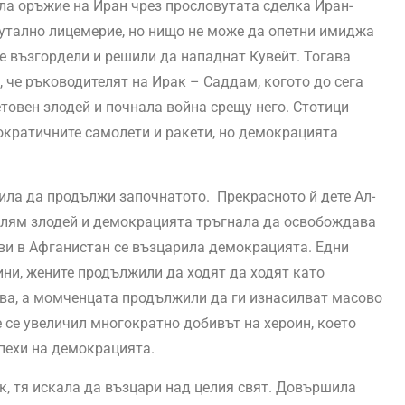
а оръжие на Иран чрез прословутата сделка Иран-
рутално лицемерие, но нищо не може да опетни имиджа
е възгордели и решили да нападнат Кувейт. Тогава
че ръководителят на Ирак – Саддам, когото до сега
товен злодей и почнала война срещу него. Стотици
ократичните самолети и ракети, но демокрацията
ла да продължи започнатото. Прекрасното й дете Ал-
олям злодей и демокрацията тръгнала да освобождава
ви в Афганистан се възцарила демокрацията. Едни
и, жените продължили да ходят да ходят като
ава, а момченцата продължили да ги изнасилват масово
 се увеличил многократно добивът на хероин, което
пехи на демокрацията.
, тя искала да възцари над целия свят. Довършила