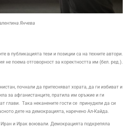
алентина Янчева
те в публикацията тези и позиции са на техните автори.
зия
не поема отговорност за коректността им (бел. ред.).
истан, почнали да притесняват хората, да ги избиват и
ила за афганистанците, пратила им оръжие и ги
жат глави. Така неканените гости се принудили да си
асното дете на демокрацията, наречено Ал-Кайда.
, Иран и Ирак воювали. Демокрацията подкрепяла